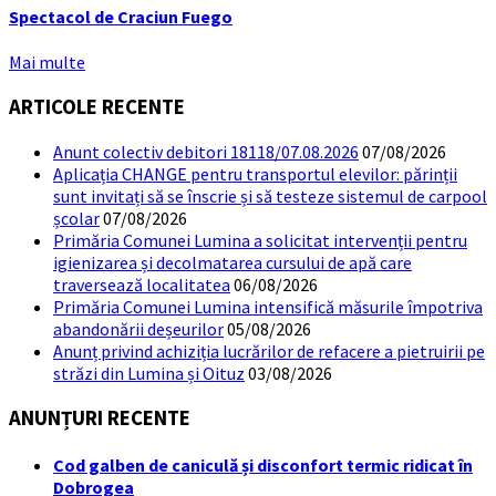
Spectacol de Craciun Fuego
Mai multe
ARTICOLE RECENTE
Anunt colectiv debitori 18118/07.08.2026
07/08/2026
Aplicația CHANGE pentru transportul elevilor: părinții
sunt invitați să se înscrie și să testeze sistemul de carpool
școlar
07/08/2026
Primăria Comunei Lumina a solicitat intervenții pentru
igienizarea și decolmatarea cursului de apă care
traversează localitatea
06/08/2026
Primăria Comunei Lumina intensifică măsurile împotriva
abandonării deșeurilor
05/08/2026
Anunț privind achiziția lucrărilor de refacere a pietruirii pe
străzi din Lumina și Oituz
03/08/2026
ANUNȚURI RECENTE
Cod galben de caniculă și disconfort termic ridicat în
Dobrogea