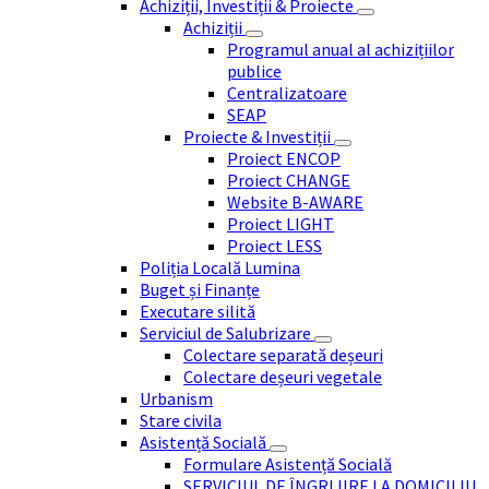
Achiziții, Investiții & Proiecte
Achiziții
Programul anual al achizițiilor
publice
Centralizatoare
SEAP
Proiecte & Investiții
Proiect ENCOP
Proiect CHANGE
Website B-AWARE
Proiect LIGHT
Proiect LESS
Poliția Locală Lumina
Buget și Finanțe
Executare silită
Serviciul de Salubrizare
Colectare separată deșeuri
Colectare deșeuri vegetale
Urbanism
Stare civila
Asistență Socială
Formulare Asistență Socială
SERVICIUL DE ÎNGRIJIRE LA DOMICILIU