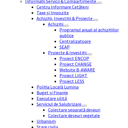
Informații Servicii & Compartimente
Centru Informare Cetățeni
Taxe și Impozite
Achiziții, Investiții & Proiecte
Achiziții
Programul anual al achizițiilor
publice
Centralizatoare
SEAP
Proiecte & Investiții
Proiect ENCOP
Proiect CHANGE
Website B-AWARE
Proiect LIGHT
Proiect LESS
Poliția Locală Lumina
Buget și Finanțe
Executare silită
Serviciul de Salubrizare
Colectare separată deșeuri
Colectare deșeuri vegetale
Urbanism
Stare civila