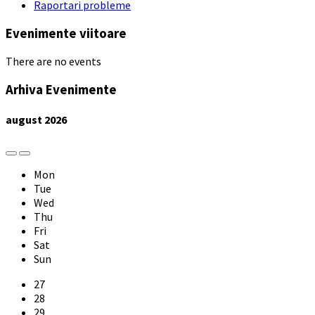
Raportari probleme
Evenimente viitoare
There are no events
Arhiva Evenimente
august
2026
Previous
Next
Month
Month
Mon
Tue
Wed
Thu
Fri
Sat
Sun
Skip
27
calendar
28
days
29