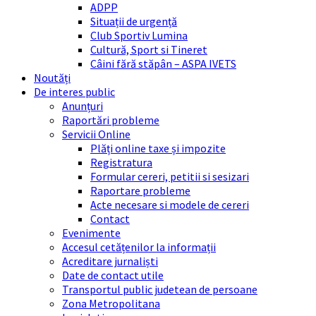
ADPP
Situații de urgență
Club Sportiv Lumina
Cultură, Sport si Tineret
Câini fără stăpân – ASPA IVETS
Noutăți
De interes public
Anunțuri
Raportări probleme
Servicii Online
Plăți online taxe și impozite
Registratura
Formular cereri, petitii si sesizari
Raportare probleme
Acte necesare si modele de cereri
Contact
Evenimente
Accesul cetățenilor la informații
Acreditare jurnaliști
Date de contact utile
Transportul public judetean de persoane
Zona Metropolitana