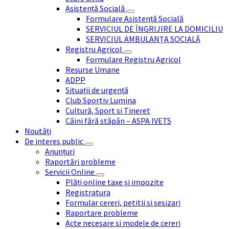
Asistență Socială
Formulare Asistență Socială
SERVICIUL DE ÎNGRIJIRE LA DOMICILIU
SERVICIUL AMBULANȚA SOCIALĂ
Registru Agricol
Formulare Registru Agricol
Resurse Umane
ADPP
Situații de urgență
Club Sportiv Lumina
Cultură, Sport si Tineret
Câini fără stăpân – ASPA IVETS
Noutăți
De interes public
Anunțuri
Raportări probleme
Servicii Online
Plăți online taxe și impozite
Registratura
Formular cereri, petitii si sesizari
Raportare probleme
Acte necesare si modele de cereri