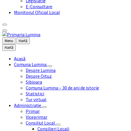
Legislatie
E-Consultare
Monitorul Oficial Local
Menu
Hartă
Hartă
Acasă
Comuna Lumina
Despre Lumina
Despre Oituz
Sibioara
Comuna Lumina – 30 de ani de istorie
Statistici
Tur virtual
Administrație
Primar
Viceprimar
Consiliul Local
Consilieri Locali