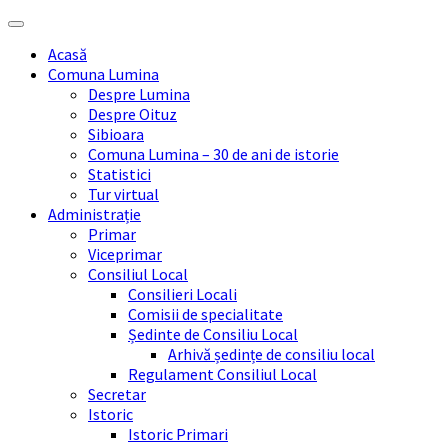
Skip
Skip
Skip
Skip
to
to
to
to
Acasă
content
left
right
footer
Comuna Lumina
sidebar
sidebar
Despre Lumina
Despre Oituz
Sibioara
Comuna Lumina – 30 de ani de istorie
Statistici
Tur virtual
Administrație
Primar
Viceprimar
Consiliul Local
Consilieri Locali
Comisii de specialitate
Ședinte de Consiliu Local
Arhivă ședințe de consiliu local
Regulament Consiliul Local
Secretar
Istoric
Istoric Primari