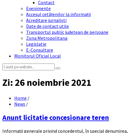
Contact
Evenimente
Accesul cetățenilor la informații
Acreditare jurnaliști
Date de contact utile
Transportul public judetean de persoane
Zona Metropolitana
Legislatie
E-Consultare
Monitorul Oficial Local
Search:
Zi:
26 noiembrie 2021
Home
/
News
/
Anunt licitatie concesionare teren
Informaţii generale privind concedentul, în special denumirea,