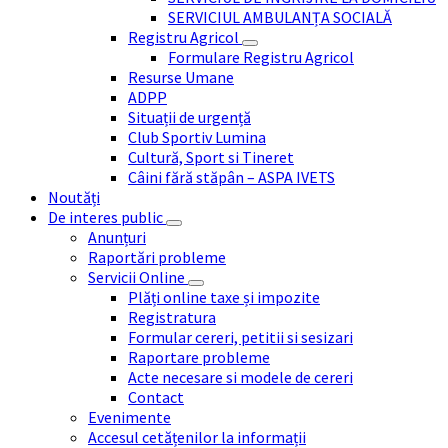
SERVICIUL AMBULANȚA SOCIALĂ
Registru Agricol
Formulare Registru Agricol
Resurse Umane
ADPP
Situații de urgență
Club Sportiv Lumina
Cultură, Sport si Tineret
Câini fără stăpân – ASPA IVETS
Noutăți
De interes public
Anunțuri
Raportări probleme
Servicii Online
Plăți online taxe și impozite
Registratura
Formular cereri, petitii si sesizari
Raportare probleme
Acte necesare si modele de cereri
Contact
Evenimente
Accesul cetățenilor la informații