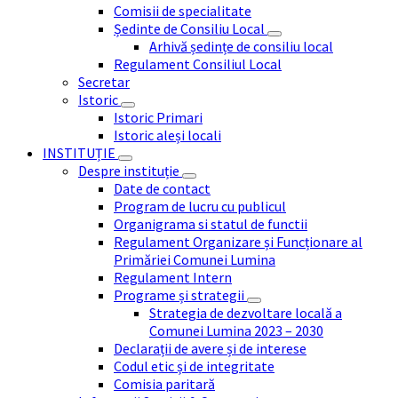
Comisii de specialitate
Ședinte de Consiliu Local
Arhivă ședințe de consiliu local
Regulament Consiliul Local
Secretar
Istoric
Istoric Primari
Istoric aleși locali
INSTITUȚIE
Despre instituție
Date de contact
Program de lucru cu publicul
Organigrama si statul de functii
Regulament Organizare și Funcționare al
Primăriei Comunei Lumina
Regulament Intern
Programe și strategii
Strategia de dezvoltare locală a
Comunei Lumina 2023 – 2030
Declarații de avere și de interese
Codul etic și de integritate
Comisia paritară