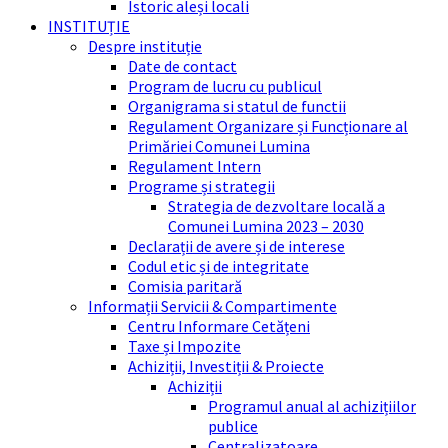
Istoric aleși locali
INSTITUȚIE
Despre instituție
Date de contact
Program de lucru cu publicul
Organigrama si statul de functii
Regulament Organizare și Funcționare al
Primăriei Comunei Lumina
Regulament Intern
Programe și strategii
Strategia de dezvoltare locală a
Comunei Lumina 2023 – 2030
Declarații de avere și de interese
Codul etic și de integritate
Comisia paritară
Informații Servicii & Compartimente
Centru Informare Cetățeni
Taxe și Impozite
Achiziții, Investiții & Proiecte
Achiziții
Programul anual al achizițiilor
publice
Centralizatoare