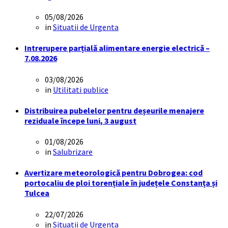
05/08/2026
in
Situatii de Urgenta
Intrerupere parțială alimentare energie electrică –
7.08.2026
03/08/2026
in
Utilitati publice
Distribuirea pubelelor pentru deșeurile menajere
reziduale începe luni, 3 august
01/08/2026
in
Salubrizare
Avertizare meteorologică pentru Dobrogea: cod
portocaliu de ploi torențiale în județele Constanța și
Tulcea
22/07/2026
in
Situatii de Urgenta