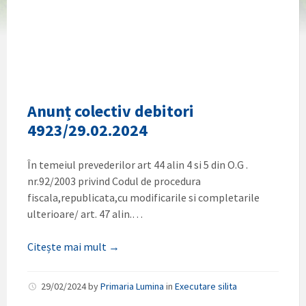
Anunț colectiv debitori
4923/29.02.2024
În temeiul prevederilor art 44 alin 4 si 5 din O.G .
nr.92/2003 privind Codul de procedura
fiscala,republicata,cu modificarile si completarile
ulterioare/ art. 47 alin.…
Citește mai mult →
29/02/2024
by
Primaria Lumina
in
Executare silita