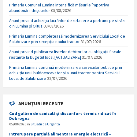
Primăria Comunei Lumina intensifică măsurile împotriva
abandonării deșeurilor
05/08/2026
Anunț privind achiziția lucrărilor de refacere a pietruirii pe străzi
din Lumina și Oituz
03/08/2026
Primăria Lumina completează modernizarea Serviciului Local de
Salubrizare prin recepția noului tractor
31/07/2026
Anunț privind publicarea listelor debitorilor cu obligații fiscale
restante la bugetul local [ACTUALIZARE]
31/07/2026
Primăria Lumina continuă modernizarea serviciilor publice prin
achiziția unui buldoexcavator și a unui tractor pentru Serviciul
Local de Salubrizare
22/07/2026
ANUNȚURI RECENTE
Cod galben de caniculă și disconfort termic ridicat în
Dobrogea
05/08/2026
in
Situatii de Urgenta
Intrerupere parțială alimentare energie electrică –