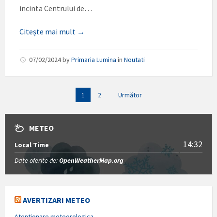
incinta Centrului de…
Citește mai mult →
07/02/2024
by
Primaria Lumina
in
Noutati
Paginație
1
2
Următor
articole
METEO
14:32
Local Time
Date oferite de:
OpenWeatherMap.org
AVERTIZARI METEO
Atentionare meteorologica