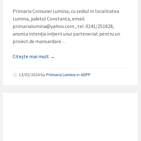
Primaria Comunei Lumina, cu sediul in localitatea
Lumina, judetul Constanta, email:
primarialumina@yahoo.com , tel. 0241/251828,
anunta intenția inițierii unui parteneriat pentru un
proiect de mansardare…
Citește mai mult →
13/02/2024
by
Primaria Lumina
in
ADPP