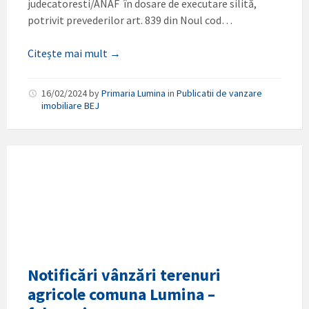
judecatoresti/ANAF în dosare de executare silită,
potrivit prevederilor art. 839 din Noul cod…
Citește mai mult →
16/02/2024
by
Primaria Lumina
in
Publicatii de vanzare
imobiliare BEJ
Notificări vânzări terenuri
agricole comuna Lumina –