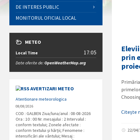
DE INTERES PUBLIC
MONITORUL OFICIAL LOCAL
METEO
Elevi
17:05
Local Time
prin 
Date oferite de:
OpenWeatherMap.org
proie
Primăria
AVERTIZARI METEO
primelor
Choosin
Atentionare meteorologica
08/08/2026
Citește
COD : GALBEN Ziua/luna/anul : 08-08-2026
Ora : 10 : 00 Nr. mesajului : 2 Intervalul :
conform textului; Zonele afectate :
22/04
conform textului și hărții; Fenomene :
intensificări ale vântului; Mesaj :