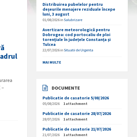
Distribuirea pubelelor pentru
deșeurile menajere reziduale începe
luni, 3 august
01/08/2026
in
Salubrizare
Avertizare meteorologică pentru
Dobrogea: cod portocaliu de ploi
torențiale în județele Constanța și
Tulcea
ră
22/07/2026
in
Situatii de Urgenta
cadrul
MAI MULTE
urarea
 –
DOCUMENTE
Publicatie de casatorie 5/08/2026
05/08/2026
1 attachment
Publicatie de casatorie 28/07/2026
28/07/2026
1 attachment
Publicatie de casatorie 21/07/2026
21/07/2026
1 attachment