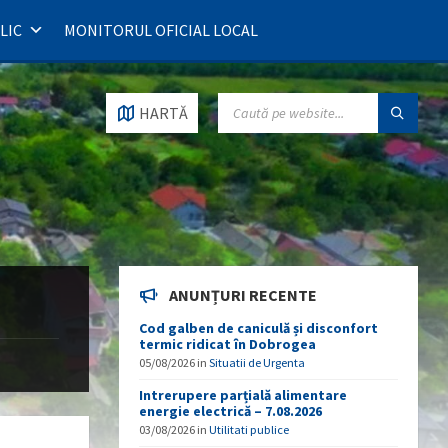
LIC
MONITORUL OFICIAL LOCAL
SEARCH:
HARTĂ
ANUNȚURI RECENTE
Cod galben de caniculă și disconfort
termic ridicat în Dobrogea
05/08/2026
in
Situatii de Urgenta
Intrerupere parțială alimentare
energie electrică – 7.08.2026
03/08/2026
in
Utilitati publice