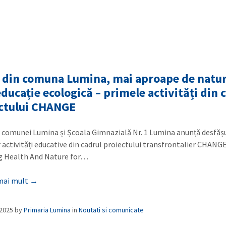
i din comuna Lumina, mai aproape de natu
educație ecologică – primele activități din 
ctului CHANGE
 comunei Lumina și Școala Gimnazială Nr. 1 Lumina anunță desfăș
 activități educative din cadrul proiectului transfrontalier CHANGE
g Health And Nature for…
 mai mult →
/2025
by
Primaria Lumina
in
Noutati si comunicate