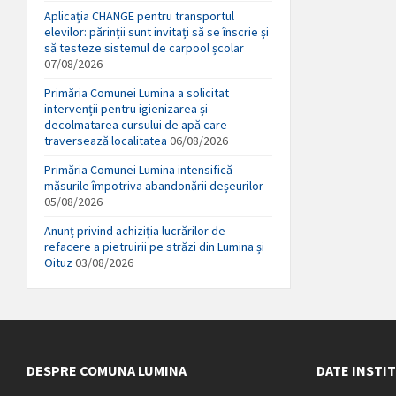
Aplicația CHANGE pentru transportul
elevilor: părinții sunt invitați să se înscrie și
să testeze sistemul de carpool școlar
07/08/2026
Primăria Comunei Lumina a solicitat
intervenții pentru igienizarea și
decolmatarea cursului de apă care
traversează localitatea
06/08/2026
Primăria Comunei Lumina intensifică
măsurile împotriva abandonării deșeurilor
05/08/2026
Anunț privind achiziția lucrărilor de
refacere a pietruirii pe străzi din Lumina și
Oituz
03/08/2026
DESPRE COMUNA LUMINA
DATE INSTI