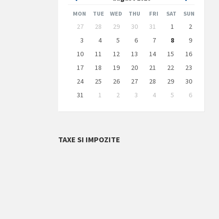
Month
Month
MON
TUE
WED
THU
FRI
SAT
SUN
Skip
27
28
29
30
31
1
2
calendar
days
3
4
5
6
7
8
9
10
11
12
13
14
15
16
17
18
19
20
21
22
23
24
25
26
27
28
29
30
31
1
2
3
4
5
6
Back
to
calendar
days
TAXE SI IMPOZITE