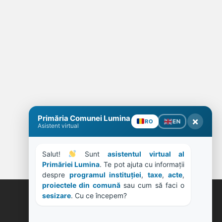
Primăria Comunei Lumina
×
EN
RO
Asistent virtual
Salut! 
 Sunt 
asistentul virtual al 
Primăriei Lumina
. Te pot ajuta cu informații 
despre 
programul instituției
, 
taxe
, 
acte
, 
proiectele din comună
 sau cum să faci o 
sesizare
. Cu ce începem?
ORE DE LUCRU