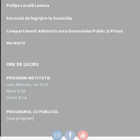
Poliția Locală Lumina
Serviciul de Îngrijire la Domiciliu
Compartiment Administrarea Domeniului Public și Privat
MAI MULTE
ORE DE LUCRU
PROGRAM INSTITUTIE
Luni, Miercuri, Joi: 8-16
Marti: 8-18
Vineri: 8-14
PROGRAMUL CU PUBLICUL
[vezi program]
Email
Facebook
YouTube