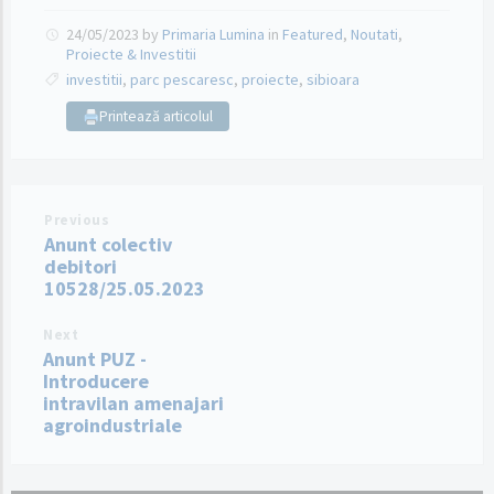
24/05/2023
by
Primaria Lumina
in
Featured
,
Noutati
,
Proiecte & Investitii
investitii
,
parc pescaresc
,
proiecte
,
sibioara
Printează articolul
Previous
Anunt colectiv
debitori
10528/25.05.2023
Next
Anunt PUZ -
Introducere
intravilan amenajari
agroindustriale