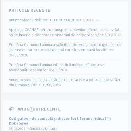
ARTICOLE RECENTE
Anunt colectiv debitori 18118/07.08.2026
07/08/2026
Aplicația CHANGE pentru transportul elevilor: părinții sunt invitați
să se înscrie și să testeze sistemul de carpool școlar
07/08/2026
Primăria Comunei Lumina a solicitat intervenții pentru igienizarea
și decolmatarea cursului de apă care traversează localitatea
06/08/2026
Primăria Comunei Lumina intensifică măsurile împotriva
abandonării deșeurilor
05/08/2026
Anunț privind achiziția lucrărilor de refacere a pietruirii pe străzi
din Lumina și Oituz
03/08/2026
ANUNȚURI RECENTE
Cod galben de caniculă și disconfort termic ridicat în
Dobrogea
05/08/2026
in
Situatii de Urgenta