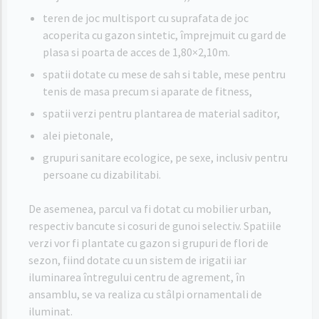
teren de joc multisport cu suprafata de joc
acoperita cu gazon sintetic, împrejmuit cu gard de
plasa si poarta de acces de 1,80×2,10m.
spatii dotate cu mese de sah si table, mese pentru
tenis de masa precum si aparate de fitness,
spatii verzi pentru plantarea de material saditor,
alei pietonale,
grupuri sanitare ecologice, pe sexe, inclusiv pentru
persoane cu dizabilitabi.
De asemenea, parcul va fi dotat cu mobilier urban,
respectiv bancute si cosuri de gunoi selectiv. Spatiile
verzi vor fi plantate cu gazon si grupuri de flori de
sezon, fiind dotate cu un sistem de irigatii iar
iluminarea întregului centru de agrement, în
ansamblu, se va realiza cu stâlpi ornamentali de
iluminat.