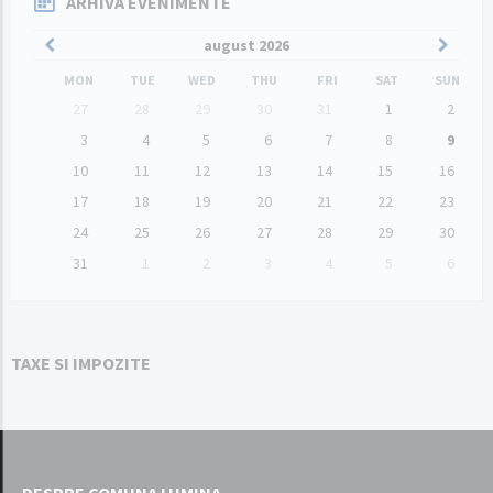
ARHIVA EVENIMENTE
Previous
Next
august
2026
Month
Month
MON
TUE
WED
THU
FRI
SAT
SUN
Skip
27
28
29
30
31
1
2
calendar
days
3
4
5
6
7
8
9
10
11
12
13
14
15
16
17
18
19
20
21
22
23
24
25
26
27
28
29
30
31
1
2
3
4
5
6
Back
to
calendar
days
TAXE SI IMPOZITE