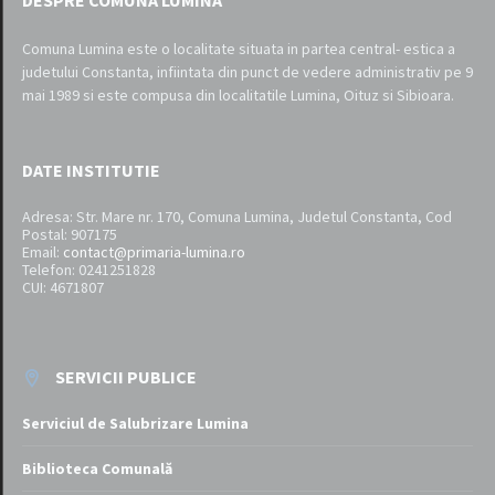
DESPRE COMUNA LUMINA
Comuna Lumina este o localitate situata in partea central- estica a
judetului Constanta, infiintata din punct de vedere administrativ pe 9
mai 1989 si este compusa din localitatile Lumina, Oituz si Sibioara.
DATE INSTITUTIE
Adresa: Str. Mare nr. 170, Comuna Lumina, Judetul Constanta, Cod
Postal: 907175
Email:
contact@primaria-lumina.ro
Telefon: 0241251828
CUI: 4671807
SERVICII PUBLICE
Serviciul de Salubrizare Lumina
Biblioteca Comunală