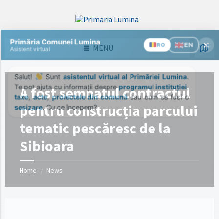
Skip
Skip
Skip
Skip
to
to
to
to
content
left
right
footer
sidebar
sidebar
MENU
A fost semnatul contractul
pentru construcția parcului
tematic pescăresc de la
Sibioara
Home
News
/