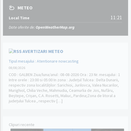
METEO
11:21
Local Time
Date oferite de:
OpenWeatherMap.org
AVERTIZARI METEO
Tipul mesajului : Atentionare nowcasting
08/08/2026
COD : GALBEN Ziua/luna/anul : 08-08-2026 Ora : 23 Nr. mesajului : 1
Intre orele : 23:00 si 05:00 In zona : Județul Tulcea : Delta Dunarii,
respectiv zona localităților: Sarichioi, Jurilovca, Valea Nucarilor,
Murighiol, Chilia Veche, Mahmudia, Ceamurlia de Jos, Nufăru,
Beștepe, Crișan, C.A. Rosetti, Maliuc, Pardina;Zona de litoral a
județului Tulcea , respectiv […]
Clipuri recente