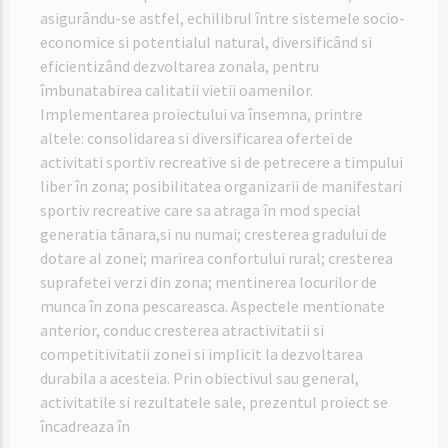
asigurându-se astfel, echilibrul între sistemele socio-
economice si potentialul natural, diversificând si
eficientizând dezvoltarea zonala, pentru
îmbunatabirea calitatii vietii oamenilor.
Implementarea proiectului va însemna, printre
altele: consolidarea si diversificarea ofertei de
activitati sportiv recreative si de petrecere a timpului
liber în zona; posibilitatea organizarii de manifestari
sportiv recreative care sa atraga în mod special
generatia tânara,si nu numai; cresterea gradului de
dotare al zonei; marirea confortului rural; cresterea
suprafetei verzi din zona; mentinerea locurilor de
munca în zona pescareasca. Aspectele mentionate
anterior, conduc cresterea atractivitatii si
competitivitatii zonei si implicit la dezvoltarea
durabila a acesteia. Prin obiectivul sau general,
activitatile si rezultatele sale, prezentul proiect se
încadreaza în