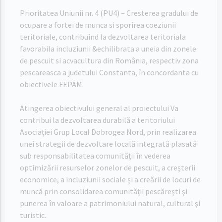
Prioritatea Uniunii nr. 4 (PU4) – Cresterea gradului de
ocupare a fortei de munca si sporirea coeziunii
teritoriale, contribuind la dezvoltarea teritoriala
favorabila incluziunii &echilibrata a uneia din zonele
de pescuit si acvacultura din România, respectiv zona
pescareasca a judetului Constanta, în concordanta cu
obiectivele FEPAM.
Atingerea obiectivului general al proiectului Va
contribui la dezvoltarea durabilă a teritoriului
Asociației Grup Local Dobrogea Nord, prin realizarea
unei strategii de dezvoltare locală integrată plasată
sub responsabilitatea comunităţii în vederea
optimizării resurselor zonelor de pescuit, a creşterii
economice, a incluziunii sociale şi a creării de locuri de
muncă prin consolidarea comunităţii pescăreşti şi
punerea în valoare a patrimoniului natural, cultural şi
turistic.