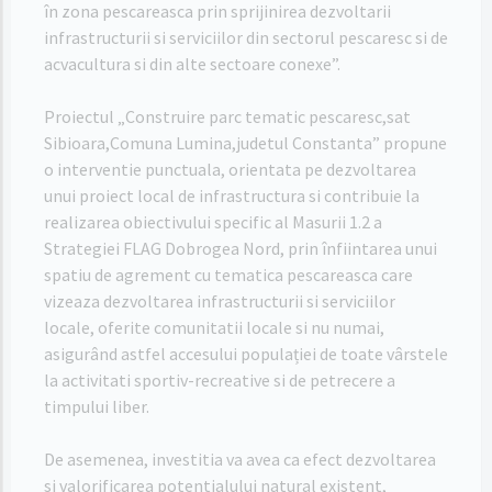
în zona pescareasca prin sprijinirea dezvoltarii
infrastructurii si serviciilor din sectorul pescaresc si de
acvacultura si din alte sectoare conexe”.
Proiectul „Construire parc tematic pescaresc,sat
Sibioara,Comuna Lumina,judetul Constanta” propune
o interventie punctuala, orientata pe dezvoltarea
unui proiect local de infrastructura si contribuie la
realizarea obiectivului specific al Masurii 1.2 a
Strategiei FLAG Dobrogea Nord, prin înfiintarea unui
spatiu de agrement cu tematica pescareasca care
vizeaza dezvoltarea infrastructurii si serviciilor
locale, oferite comunitatii locale si nu numai,
asigurând astfel accesului populației de toate vârstele
la activitati sportiv-recreative si de petrecere a
timpului liber.
De asemenea, investitia va avea ca efect dezvoltarea
si valorificarea potentialului natural existent,