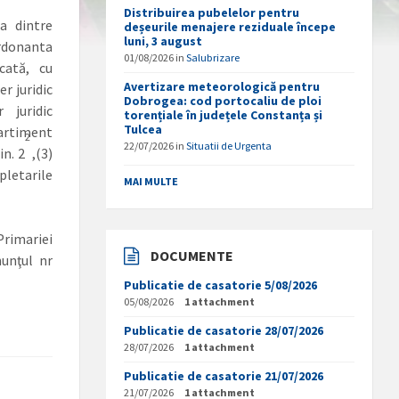
Distribuirea pubelelor pentru
a dintre
deșeurile menajere reziduale începe
luni, 3 august
donanta
01/08/2026
in
Salubrizare
cată, cu
Avertizare meteorologică pentru
r juridic
Dobrogea: cod portocaliu de ploi
 juridic
torențiale în județele Constanța și
Tulcea
artiment
2
22/07/2026
in
Situatii de Urgenta
in. 2
,(3)
pletarile
MAI MULTE
Primariei
DOCUMENTE
nunţul nr
Publicatie de casatorie 5/08/2026
05/08/2026
1 attachment
Publicatie de casatorie 28/07/2026
28/07/2026
1 attachment
Publicatie de casatorie 21/07/2026
21/07/2026
1 attachment