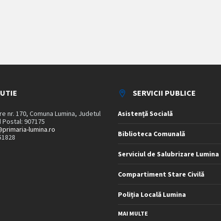
TUTIE
SERVICII PUBLICE
are nr. 170, Comuna Lumina, Judetul
Asistență Socială
 Postal: 907175
primaria-lumina.ro
Biblioteca Comunală
51828
Serviciul de Salubrizare Lumina
Compartiment Stare Civilă
Poliția Locală Lumina
MAI MULTE