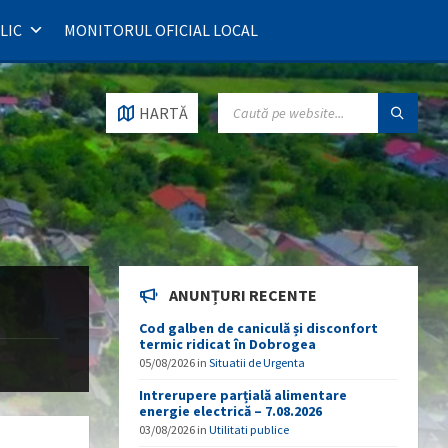
LIC
MONITORUL OFICIAL LOCAL
SEARCH:
HARTĂ
ANUNȚURI RECENTE
Cod galben de caniculă și disconfort
termic ridicat în Dobrogea
05/08/2026
in
Situatii de Urgenta
Intrerupere parțială alimentare
energie electrică – 7.08.2026
03/08/2026
in
Utilitati publice