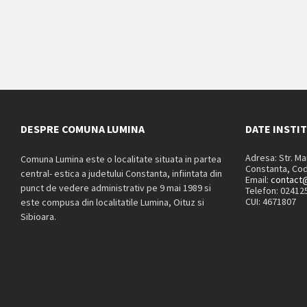
DESPRE COMUNA LUMINA
DATE INSTI
Adresa: Str. M
Comuna Lumina este o localitate situata in partea
Constanta, Cod
central- estica a judetului Constanta, infiintata din
Email:
contact@
punct de vedere administrativ pe 9 mai 1989 si
Telefon: 02412
CUI: 4671807
este compusa din localitatile Lumina, Oituz si
Sibioara.