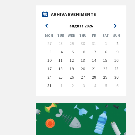
ARHIVA EVENIMENTE
Previous
Next
august
2026
Month
Month
MON
TUE
WED
THU
FRI
SAT
SUN
Skip
27
28
29
30
31
1
2
calendar
days
3
4
5
6
7
8
9
10
11
12
13
14
15
16
17
18
19
20
21
22
23
24
25
26
27
28
29
30
31
1
2
3
4
5
6
Back
to
calendar
days