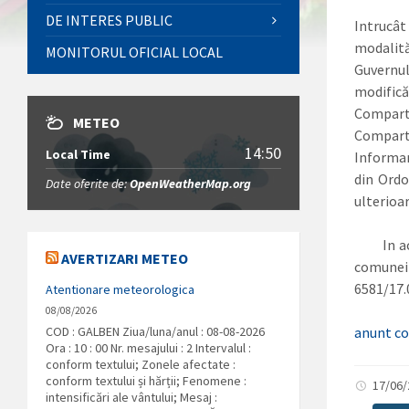
DE INTERES PUBLIC
Intrucâ
modalită
MONITORUL OFICIAL LOCAL
Guvernu
modifică
Compart
METEO
Compart
14:50
Local Time
Informar
din Ordo
Date oferite de:
OpenWeatherMap.org
ulterioar
In acest
AVERTIZARI METEO
comunei
6581/17.
Atentionare meteorologica
08/08/2026
COD : GALBEN Ziua/luna/anul : 08-08-2026
anunt co
Ora : 10 : 00 Nr. mesajului : 2 Intervalul :
conform textului; Zonele afectate :
conform textului și hărții; Fenomene :
17/06
intensificări ale vântului; Mesaj :