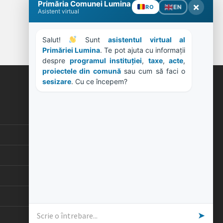
Primăria Comunei Lumina
×
EN
RO
Asistent virtual
Salut! 
 Sunt 
asistentul virtual al 
Primăriei Lumina
. Te pot ajuta cu informații 
despre 
programul instituției
, 
taxe
, 
acte
, 
proiectele din comună
 sau cum să faci o 
sesizare
. Cu ce începem?
ORE DE LUCRU
PROGRAM INSTITUTIE
Luni, Miercuri, Joi: 8-16
Marti: 8-18
Vineri: 8-14
PROGRAMUL CU PUBLICUL
[vezi program]
➤