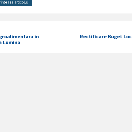
rintează articolul
groalimentara in
Rectificare Buget Loc
a Lumina