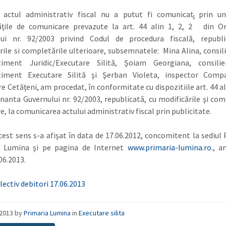
t actul administrativ fiscal nu a putut fi comunicat prin un
1
ţile de comunicare prevazute la art. 44 alin 1, 2, 2
din Or
lui nr. 92/2003 privind Codul de procedura fiscală, republi
rile si completările ulterioare, subsemnatele: Mina Alina, consilie
iment Juridic/Executare Silită, Şoiam Georgiana, consilier
iment Executare Silită şi Şerban Violeta, inspector Comp
e Cetăţeni, am procedat, în conformitate cu dispozitiile art. 44 al
nanta Guvernului nr. 92/2003, republicată, cu modificările şi com
e, la comunicarea actului administrativ fiscal prin publicitate.
 sens s-a afişat în data de 17.06.2012, concomitent la sediul 
 Lumina şi pe pagina de Internet
www.primaria-lumina.ro
., a
06.2013.
lectiv debitori 17.06.2013
/2013
by
Primaria Lumina
in
Executare silita