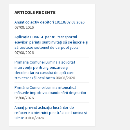
ARTICOLE RECENTE
Anunt colectiv debitori 18118/07.08.2026
07/08/2026
Aplicația CHANGE pentru transportul
elevilor: părinții sunt invitați să se înscrie și
să testeze sistemul de carpool școlar
07/08/2026
Primăria Comunei Lumina a solicitat
intervenții pentru igienizarea și
decolmatarea cursului de apă care
traversează localitatea
06/08/2026
Primăria Comunei Lumina intensifică
măsurile împotriva abandonării deșeurilor
05/08/2026
Anunț privind achiziția lucrărilor de
refacere a pietruirii pe străzi din Lumina și
Oituz
03/08/2026