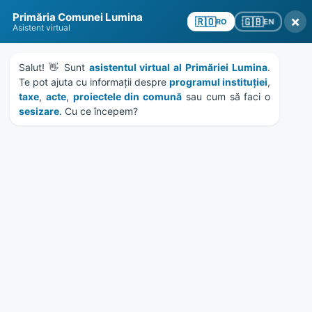
Skip
Skip
Skip
Skip
Primăria Comunei Lumina
to
to
to
to
×
🇬🇧
🇷🇴
EN
RO
Asistent virtual
content
left
right
footer
sidebar
sidebar
Salut! 👋 Sunt 
asistentul virtual al Primăriei Lumina
. 
Te pot ajuta cu informații despre 
programul instituției
, 
taxe
, 
acte
, 
proiectele din comună
 sau cum să faci o 
sesizare
. Cu ce începem?
MENU
anunt colectiv privind
comunicarea prin
publicitate debitori.pdf