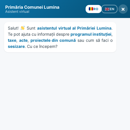
Skip
Skip
Skip
Skip
to
to
to
to
Primăria Comunei Lumina
content
left
right
footer
×
EN
RO
Asistent virtual
sidebar
sidebar
Salut! 
 Sunt 
asistentul virtual al Primăriei Lumina
. 
Te pot ajuta cu informații despre 
programul instituției
, 
taxe
, 
acte
, 
proiectele din comună
 sau cum să faci o 
sesizare
. Cu ce începem?
MENU
Anunt colectiv debitori din
12.08.2014
Home
News
/