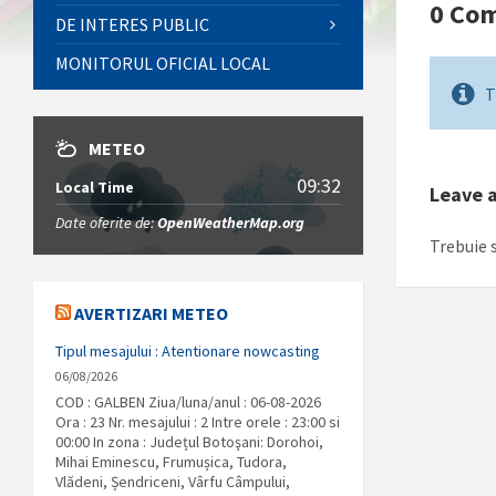
0 Co
DE INTERES PUBLIC
MONITORUL OFICIAL LOCAL
T
METEO
09:32
Local Time
Leave 
Date oferite de:
OpenWeatherMap.org
Trebuie s
AVERTIZARI METEO
Tipul mesajului : Atentionare nowcasting
06/08/2026
COD : GALBEN Ziua/luna/anul : 06-08-2026
Ora : 23 Nr. mesajului : 2 Intre orele : 23:00 si
00:00 In zona : Județul Botoşani: Dorohoi,
Mihai Eminescu, Frumușica, Tudora,
Vlădeni, Șendriceni, Vârfu Câmpului,