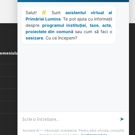
Salut! 
 Sunt 
asistentul virtual al 
Primăriei Lumina
. Te pot ajuta cu informații 
despre 
programul instituției
, 
taxe
, 
acte
, 
proiectele din comună
 sau cum să faci o 
sesizare
. Cu ce începem?
ORE DE LUCRU
omeniului
PROGRAM INSTITUTIE
Luni, Miercuri, Joi: 8-16
Marti: 8-18
Vineri: 8-14
PROGRAMUL CU PUBLICUL
[vezi program]
➤
Asistent AI — informații orientative. Pentru date oficiale, consultă