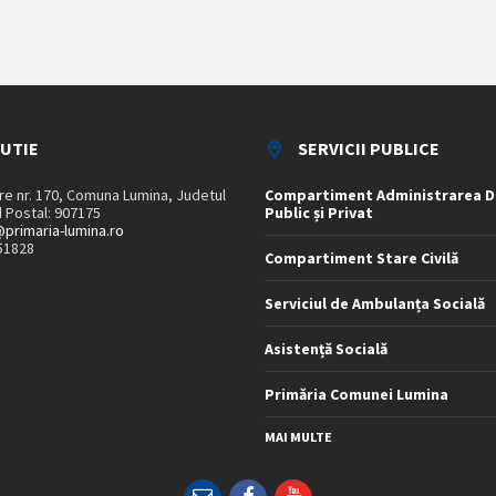
TUTIE
SERVICII PUBLICE
are nr. 170, Comuna Lumina, Judetul
Compartiment Administrarea D
 Postal: 907175
Public și Privat
primaria-lumina.ro
51828
Compartiment Stare Civilă
Serviciul de Ambulanța Socială
Asistență Socială
Primăria Comunei Lumina
MAI MULTE
Email
Facebook
YouTube