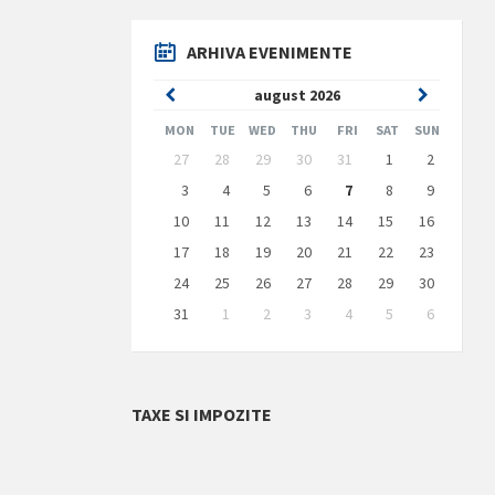
ARHIVA EVENIMENTE
Previous
Next
august
2026
Month
Month
MON
TUE
WED
THU
FRI
SAT
SUN
Skip
27
28
29
30
31
1
2
calendar
days
3
4
5
6
7
8
9
10
11
12
13
14
15
16
17
18
19
20
21
22
23
24
25
26
27
28
29
30
31
1
2
3
4
5
6
Back
to
calendar
days
TAXE SI IMPOZITE