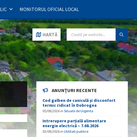
LIC
MONITORUL OFICIAL LOCAL
SEARCH:
HARTĂ
ANUNȚURI RECENTE
Cod galben de caniculă și disconfort
termic ridicat în Dobrogea
05/08/2026
in
Situatii de Urgenta
Intrerupere parțială alimentare
energie electrică – 7.08.2026
03/08/2026
in
Utilitati publice