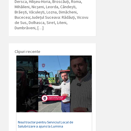
Dersca, Hilișeu-Horia, Broscăuți, Roma,
Mihăileni, Nicșeni, Leorda, Cândești,
Brăești, Văculești, Lozna, Dimăcheni,
Bucecea;Județul Suceava: Rădăuți, Vicovu
de Sus, Dolhasca, Siret, Liteni,
Dumbrăveni, […]
Clipuri recente
Noul tractor pentru Serviciul Local de
Salubrizare a ajuns la Lumina