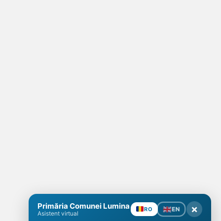
Primăria Comunei Lumina
×
EN
RO
Asistent virtual