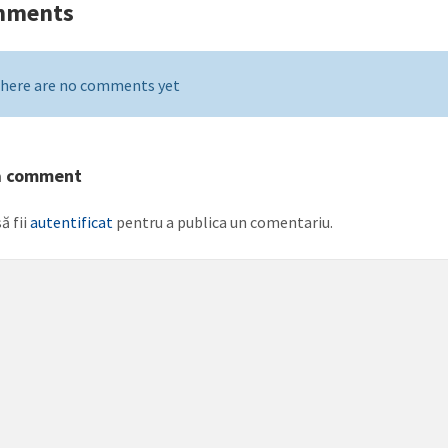
mments
here are no comments yet
a comment
ă fii
autentificat
pentru a publica un comentariu.