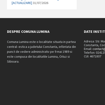
[ACTUALIZARE]
31/07/2026
DESPRE COMUNA LUMINA
DATE INSTI
Adresa: Str. M
Comuna Lumina este o localitate situata in partea
Constanta, Cod
central- estica a judetului Constanta, infiintata din
Email:
contact@
punct de vedere administrativ pe 9 mai 1989 si
Telefon: 02412
CUI: 4671807
este compusa din localitatile Lumina, Oituz si
Sibioara.