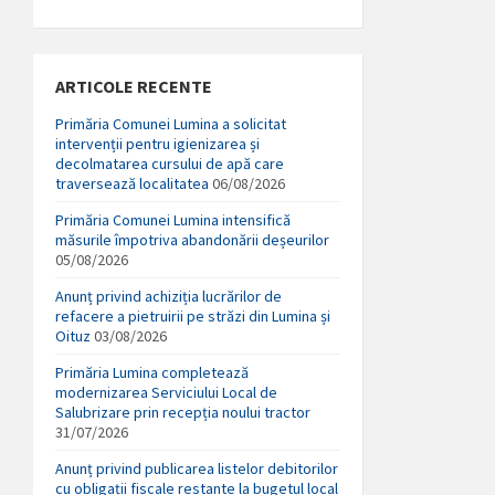
ARTICOLE RECENTE
Primăria Comunei Lumina a solicitat
intervenții pentru igienizarea și
decolmatarea cursului de apă care
traversează localitatea
06/08/2026
Primăria Comunei Lumina intensifică
măsurile împotriva abandonării deșeurilor
05/08/2026
Anunț privind achiziția lucrărilor de
refacere a pietruirii pe străzi din Lumina și
Oituz
03/08/2026
Primăria Lumina completează
modernizarea Serviciului Local de
Salubrizare prin recepția noului tractor
31/07/2026
Anunț privind publicarea listelor debitorilor
cu obligații fiscale restante la bugetul local