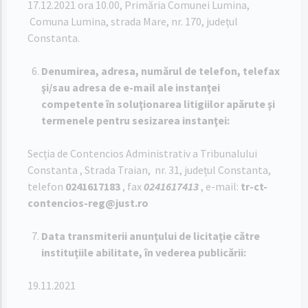
17.12.2021 ora 10.00, Primăria Comunei Lumina,
Comuna Lumina, strada Mare, nr. 170, județul
Constanta.
Denumirea, adresa, numărul de telefon, telefax
şi/sau adresa de e-mail ale instanţei
competente în soluţionarea litigiilor apărute şi
termenele pentru sesizarea instanţei:
Secția de Contencios Administrativ a Tribunalului
Constanta , Strada Traian, nr. 31, județul Constanta,
telefon
0241617183
, fax
0241617413
, e-mail:
tr-ct-
contencios-reg@just.ro
Data transmiterii anunţului de licitaţie către
instituţiile abilitate, în vederea publicării:
19.11.2021