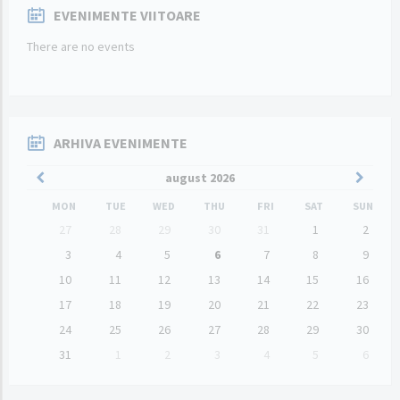
EVENIMENTE VIITOARE
There are no events
ARHIVA EVENIMENTE
Previous
Next
august
2026
Month
Month
MON
TUE
WED
THU
FRI
SAT
SUN
Skip
27
28
29
30
31
1
2
calendar
days
3
4
5
6
7
8
9
10
11
12
13
14
15
16
17
18
19
20
21
22
23
24
25
26
27
28
29
30
31
1
2
3
4
5
6
Back
to