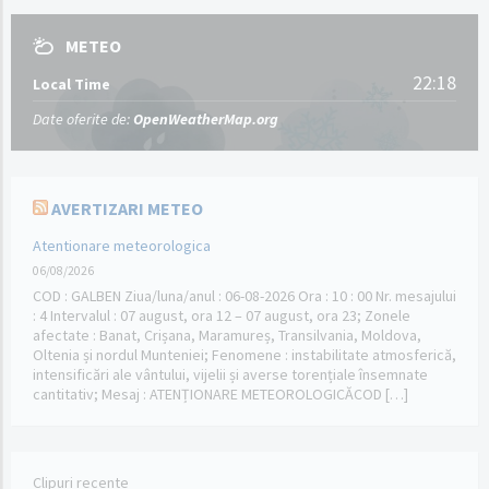
METEO
22:18
Local Time
Date oferite de:
OpenWeatherMap.org
AVERTIZARI METEO
Atentionare meteorologica
06/08/2026
COD : GALBEN Ziua/luna/anul : 06-08-2026 Ora : 10 : 00 Nr. mesajului
: 4 Intervalul : 07 august, ora 12 – 07 august, ora 23; Zonele
afectate : Banat, Crișana, Maramureș, Transilvania, Moldova,
Oltenia și nordul Munteniei; Fenomene : instabilitate atmosferică,
intensificări ale vântului, vijelii și averse torențiale însemnate
cantitativ; Mesaj : ATENȚIONARE METEOROLOGICĂCOD […]
Clipuri recente