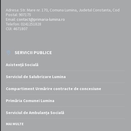
Adresa: Str. Mare nr. 170, Comuna Lumina, Judetul Constanta, Cod
Postal: 907175
Email:
contact@primaria-lumina.ro
Telefon: 0241251828
CUI: 4671807
SERVICII PUBLICE
Asistență Socială
Serviciul de Salubrizare Lumina
Compartiment Urmărire contracte de concesiune
Primăria Comunei Lumina
Serviciul de Ambulanța Socială
MAI MULTE