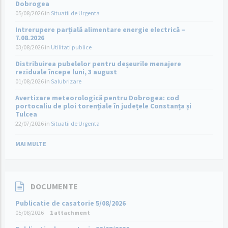
Dobrogea
05/08/2026
in
Situatii de Urgenta
Intrerupere parțială alimentare energie electrică –
7.08.2026
03/08/2026
in
Utilitati publice
Distribuirea pubelelor pentru deșeurile menajere
reziduale începe luni, 3 august
01/08/2026
in
Salubrizare
Avertizare meteorologică pentru Dobrogea: cod
portocaliu de ploi torențiale în județele Constanța și
Tulcea
22/07/2026
in
Situatii de Urgenta
MAI MULTE
DOCUMENTE
Publicatie de casatorie 5/08/2026
05/08/2026
1 attachment