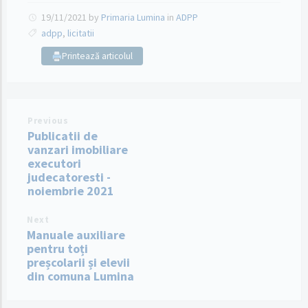
19/11/2021
by
Primaria Lumina
in
ADPP
adpp
,
licitatii
Printează articolul
Previous
Publicatii de
vanzari imobiliare
executori
judecatoresti -
noiembrie 2021
Next
Manuale auxiliare
pentru toți
preșcolarii și elevii
din comuna Lumina