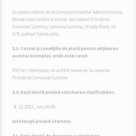
Se poate obține de la Compartimentul Administrarea
Domeniului public si privat din cadrul Primăriei
Comunei Lumina, comuna Lumina, strada Mare, nr.
170, județul Constanta.
3.3. Costul şi condiţiile de plată pentru obţinerea
acestui exemplar, unde este cazul:
500 lei / exemplar, se achită numerar la casieria
Primăriei Comunei Lumina
3.4. Dată limită privind solicitarea clarificărilor:
12.2021 , ora 16.00.
Informaţii privind ofertele:
4.1. Data limită de depunere a ofertelor: