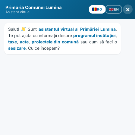
Skip
Skip
Skip
Skip
to
to
to
to
content
left
right
footer
Primăria Comunei Lumina
×
EN
RO
sidebar
sidebar
Asistent virtual
Salut! 
 Sunt 
asistentul virtual al Primăriei Lumina
. 
Te pot ajuta cu informații despre 
programul instituției
, 
taxe
, 
acte
, 
proiectele din comună
 sau cum să faci o 
sesizare
. Cu ce începem?
MENU
Anunt de participare
selectare de oferte –
ACHIZIȚIE SERVICII DE PAZĂ
Home
News
/