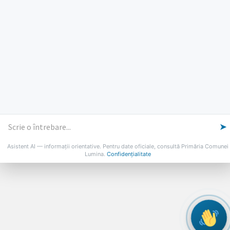
PROGRAMUL CU PUBLICUL
[vezi program]
Email
Facebook
YouTube
Despre Lumina
Primar
Consiliul Local
Date de contact
Noutăți
B-AWARE
© 2026 Primăria Comunei Lumina
➤
Asistent AI — informații orientative. Pentru date oficiale, consultă Primăria Comunei
Lumina.
Confidențialitate