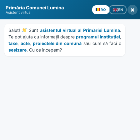
Skip
Skip
Skip
Skip
to
to
to
to
Primăria Comunei Lumina
×
EN
RO
content
left
right
footer
Asistent virtual
sidebar
sidebar
Salut! 
 Sunt 
asistentul virtual al Primăriei Lumina
. 
Te pot ajuta cu informații despre 
programul instituției
, 
taxe
, 
acte
, 
proiectele din comună
 sau cum să faci o 
sesizare
. Cu ce începem?
MENU
Anunt depunere oferte
contract achizitie sistem de
alarmare efracție Centrul
de Permanență