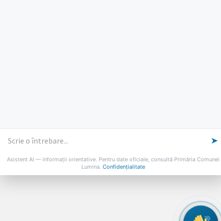
Vineri: 8-14
PROGRAMUL CU PUBLICUL
[vezi program]
Email
Facebook
YouTube
Despre Lumina
Primar
Consiliul Local
Date de contact
Noutăți
B-AWARE
© 2026 Primăria Comunei Lumina
➤
Asistent AI — informații orientative. Pentru date oficiale, consultă Primăria Comunei
Lumina.
Confidențialitate