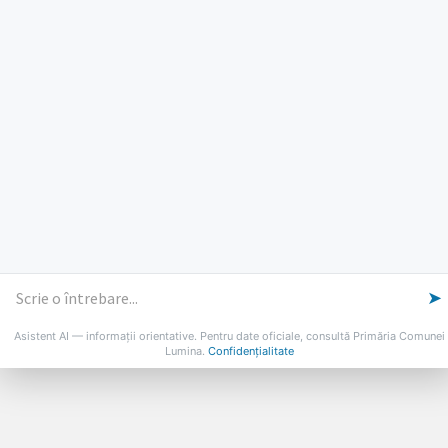
Marti: 8-18
Vineri: 8-14
PROGRAMUL CU PUBLICUL
[vezi program]
Email
Facebook
YouTube
Despre Lumina
Primar
Consiliul Local
Date de contact
Noutăți
B-AWARE
© 2026 Primăria Comunei Lumina