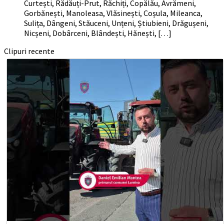
Curtești, Rădăuți-Prut, Răchiți, Copălău, Avrămeni,
Gorbănești, Manoleasa, Vlăsinești, Coșula, Mileanca,
Sulița, Dângeni, Stăuceni, Unțeni, Știubieni, Drăgușeni,
Nicșeni, Dobârceni, Blândești, Hănești, […]
Clipuri recente