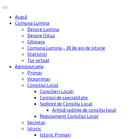
Skip
Skip
Skip
Skip
to
to
to
to
Acasă
content
left
right
footer
Comuna Lumina
sidebar
sidebar
Despre Lumina
Despre Oituz
Sibioara
Comuna Lumina – 30 de ani de istorie
Statistici
Tur virtual
Administrație
Primar
Viceprimar
Consiliul Local
Consilieri Locali
Comisii de specialitate
Ședinte de Consiliu Local
Arhivă ședințe de consiliu local
Regulament Consiliul Local
Secretar
Istoric
Istoric Primari