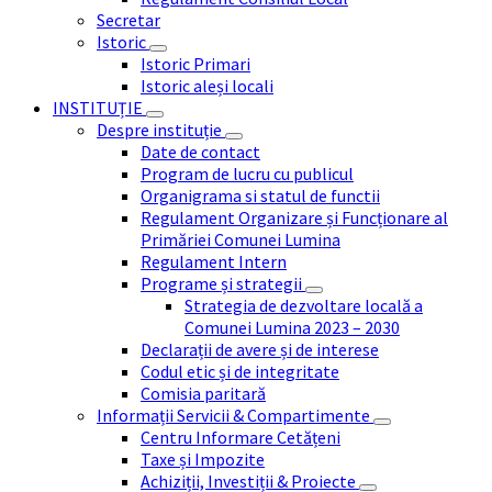
Secretar
Istoric
Istoric Primari
Istoric aleși locali
INSTITUȚIE
Despre instituție
Date de contact
Program de lucru cu publicul
Organigrama si statul de functii
Regulament Organizare și Funcționare al
Primăriei Comunei Lumina
Regulament Intern
Programe și strategii
Strategia de dezvoltare locală a
Comunei Lumina 2023 – 2030
Declarații de avere și de interese
Codul etic și de integritate
Comisia paritară
Informații Servicii & Compartimente
Centru Informare Cetățeni
Taxe și Impozite
Achiziții, Investiții & Proiecte