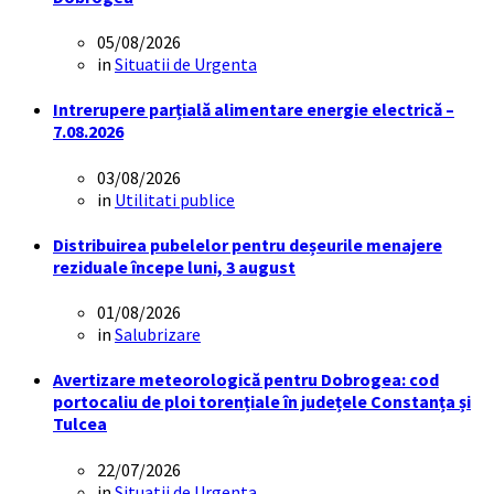
05/08/2026
in
Situatii de Urgenta
Intrerupere parțială alimentare energie electrică –
7.08.2026
03/08/2026
in
Utilitati publice
Distribuirea pubelelor pentru deșeurile menajere
reziduale începe luni, 3 august
01/08/2026
in
Salubrizare
Avertizare meteorologică pentru Dobrogea: cod
portocaliu de ploi torențiale în județele Constanța și
Tulcea
22/07/2026
in
Situatii de Urgenta