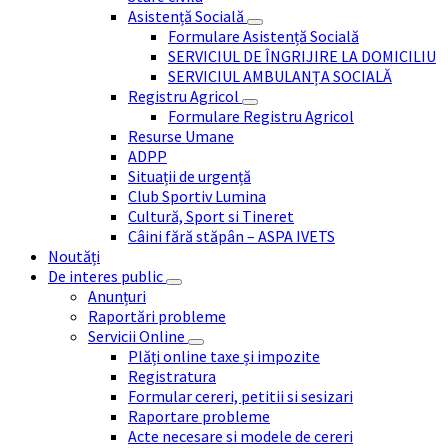
Asistență Socială
Formulare Asistență Socială
SERVICIUL DE ÎNGRIJIRE LA DOMICILIU
SERVICIUL AMBULANȚA SOCIALĂ
Registru Agricol
Formulare Registru Agricol
Resurse Umane
ADPP
Situații de urgență
Club Sportiv Lumina
Cultură, Sport si Tineret
Câini fără stăpân – ASPA IVETS
Noutăți
De interes public
Anunțuri
Raportări probleme
Servicii Online
Plăți online taxe și impozite
Registratura
Formular cereri, petitii si sesizari
Raportare probleme
Acte necesare si modele de cereri