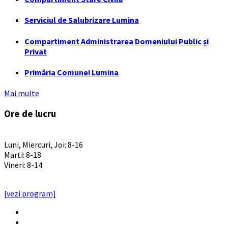
Serviciul de Salubrizare Lumina
Compartiment Administrarea Domeniului Public și
Privat
Primăria Comunei Lumina
Mai multe
Ore de lucru
PROGRAM INSTITUTIE
Luni, Miercuri, Joi: 8-16
Marti: 8-18
Vineri: 8-14
PROGRAMUL CU PUBLICUL
[vezi program]
Email
Facebook