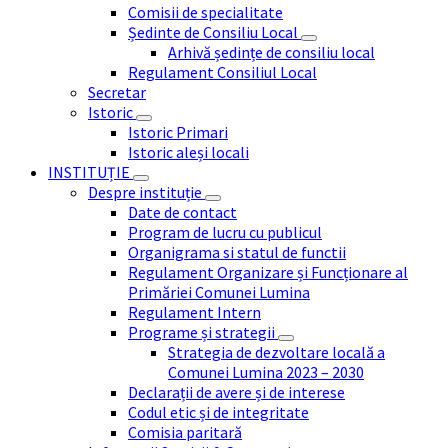
Comisii de specialitate
Ședinte de Consiliu Local
Arhivă ședințe de consiliu local
Regulament Consiliul Local
Secretar
Istoric
Istoric Primari
Istoric aleși locali
INSTITUȚIE
Despre instituție
Date de contact
Program de lucru cu publicul
Organigrama si statul de functii
Regulament Organizare și Funcționare al
Primăriei Comunei Lumina
Regulament Intern
Programe și strategii
Strategia de dezvoltare locală a
Comunei Lumina 2023 – 2030
Declarații de avere și de interese
Codul etic și de integritate
Comisia paritară