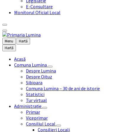
Legislatie
E-Consultare
Monitorul Oficial Local
Menu
Hartă
Hartă
Acasă
Comuna Lumina
Despre Lumina
Despre Oituz
Sibioara
Comuna Lumina – 30 de ani de istorie
Statistici
Tur virtual
Administrație
Primar
Viceprimar
Consiliul Local
Consilieri Locali