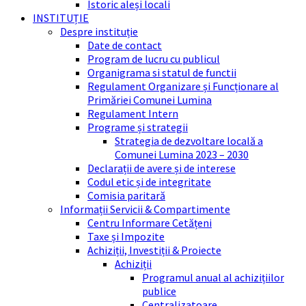
Istoric aleși locali
INSTITUȚIE
Despre instituție
Date de contact
Program de lucru cu publicul
Organigrama si statul de functii
Regulament Organizare și Funcționare al
Primăriei Comunei Lumina
Regulament Intern
Programe și strategii
Strategia de dezvoltare locală a
Comunei Lumina 2023 – 2030
Declarații de avere și de interese
Codul etic și de integritate
Comisia paritară
Informații Servicii & Compartimente
Centru Informare Cetățeni
Taxe și Impozite
Achiziții, Investiții & Proiecte
Achiziții
Programul anual al achizițiilor
publice
Centralizatoare