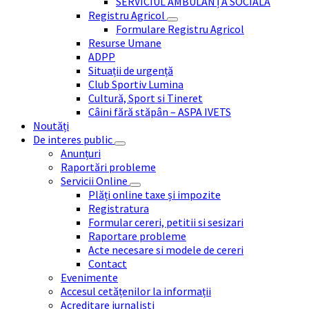
SERVICIUL AMBULANȚA SOCIALĂ
Registru Agricol
Formulare Registru Agricol
Resurse Umane
ADPP
Situații de urgență
Club Sportiv Lumina
Cultură, Sport si Tineret
Câini fără stăpân – ASPA IVETS
Noutăți
De interes public
Anunțuri
Raportări probleme
Servicii Online
Plăți online taxe și impozite
Registratura
Formular cereri, petitii si sesizari
Raportare probleme
Acte necesare si modele de cereri
Contact
Evenimente
Accesul cetățenilor la informații
Acreditare jurnaliști