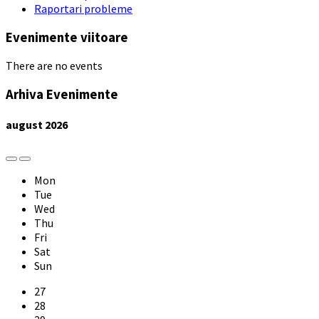
Raportari probleme
Evenimente viitoare
There are no events
Arhiva Evenimente
august
2026
Previous
Next
Month
Month
Mon
Tue
Wed
Thu
Fri
Sat
Sun
Skip
27
calendar
28
days