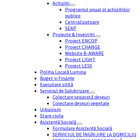
Achiziții
Programul anual al achizițiilor
publice
Centralizatoare
SEAP
Proiecte & Investiții
Proiect ENCOP
Proiect CHANGE
Website B-AWARE
Proiect LIGHT
Proiect LESS
Poliția Locală Lumina
Buget și Finanțe
Executare silită
Serviciul de Salubrizare
Colectare separată deșeuri
Colectare deșeuri vegetale
Urbanism
Stare civila
Asistență Socială
Formulare Asistență Socială
SERVICIUL DE ÎNGRIJIRE LA DOMICILIU