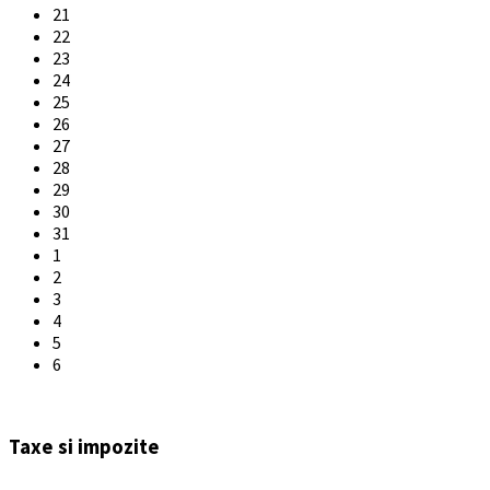
21
22
23
24
25
26
27
28
29
30
31
1
2
3
4
5
6
Back
to
Taxe si impozite
calendar
days