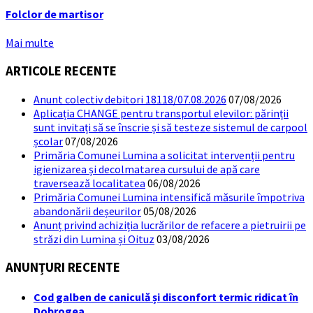
Folclor de martisor
Mai multe
ARTICOLE RECENTE
Anunt colectiv debitori 18118/07.08.2026
07/08/2026
Aplicația CHANGE pentru transportul elevilor: părinții
sunt invitați să se înscrie și să testeze sistemul de carpool
școlar
07/08/2026
Primăria Comunei Lumina a solicitat intervenții pentru
igienizarea și decolmatarea cursului de apă care
traversează localitatea
06/08/2026
Primăria Comunei Lumina intensifică măsurile împotriva
abandonării deșeurilor
05/08/2026
Anunț privind achiziția lucrărilor de refacere a pietruirii pe
străzi din Lumina și Oituz
03/08/2026
ANUNȚURI RECENTE
Cod galben de caniculă și disconfort termic ridicat în
Dobrogea