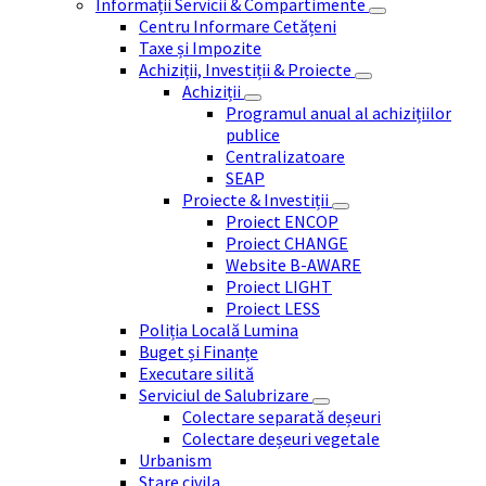
Informații Servicii & Compartimente
Centru Informare Cetățeni
Taxe și Impozite
Achiziții, Investiții & Proiecte
Achiziții
Programul anual al achizițiilor
publice
Centralizatoare
SEAP
Proiecte & Investiții
Proiect ENCOP
Proiect CHANGE
Website B-AWARE
Proiect LIGHT
Proiect LESS
Poliția Locală Lumina
Buget și Finanțe
Executare silită
Serviciul de Salubrizare
Colectare separată deșeuri
Colectare deșeuri vegetale
Urbanism
Stare civila