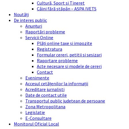
Cultură, Sport si Tineret
Câini fără stăpân – ASPA IVETS
Noutăți
De interes public
Anunțuri
Raportări probleme
Servicii Online
Plăți online taxe și impozite
Registratura
Formular cereri, petitii si sesizari
Raportare probleme
Acte necesare si modele de cereri
Contact
Evenimente
Accesul cetățenilor la informații
Acreditare jurnaliști
Date de contact utile
Transportul public judetean de persoane
Zona Metropolitana
Legislatie
E-Consultare
Monitorul Oficial Local