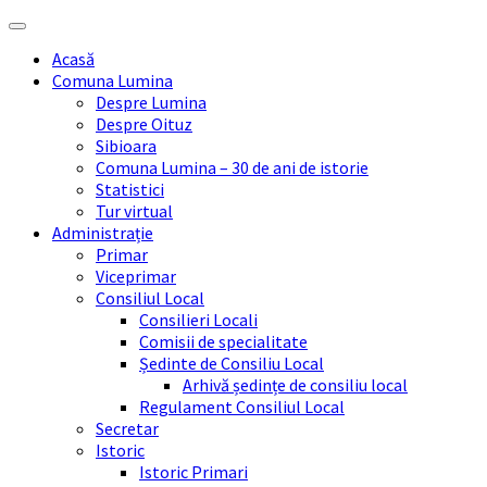
Skip
Skip
Skip
Skip
to
to
to
to
Acasă
content
left
right
footer
Comuna Lumina
sidebar
sidebar
Despre Lumina
Despre Oituz
Sibioara
Comuna Lumina – 30 de ani de istorie
Statistici
Tur virtual
Administrație
Primar
Viceprimar
Consiliul Local
Consilieri Locali
Comisii de specialitate
Ședinte de Consiliu Local
Arhivă ședințe de consiliu local
Regulament Consiliul Local
Secretar
Istoric
Istoric Primari