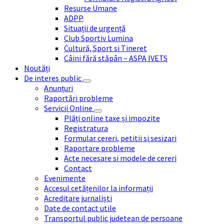
Resurse Umane
ADPP
Situații de urgență
Club Sportiv Lumina
Cultură, Sport si Tineret
Câini fără stăpân – ASPA IVETS
Noutăți
De interes public
Anunțuri
Raportări probleme
Servicii Online
Plăți online taxe și impozite
Registratura
Formular cereri, petitii si sesizari
Raportare probleme
Acte necesare si modele de cereri
Contact
Evenimente
Accesul cetățenilor la informații
Acreditare jurnaliști
Date de contact utile
Transportul public judetean de persoane