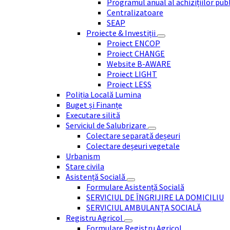
Programul anual al achizițiilor pub
Centralizatoare
SEAP
Proiecte & Investiții
Proiect ENCOP
Proiect CHANGE
Website B-AWARE
Proiect LIGHT
Proiect LESS
Poliția Locală Lumina
Buget și Finanțe
Executare silită
Serviciul de Salubrizare
Colectare separată deșeuri
Colectare deșeuri vegetale
Urbanism
Stare civila
Asistență Socială
Formulare Asistență Socială
SERVICIUL DE ÎNGRIJIRE LA DOMICILIU
SERVICIUL AMBULANȚA SOCIALĂ
Registru Agricol
Formulare Registru Agricol