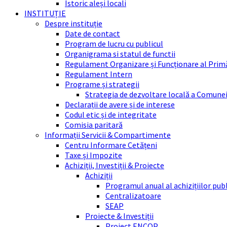
Istoric aleși locali
INSTITUȚIE
Despre instituție
Date de contact
Program de lucru cu publicul
Organigrama si statul de functii
Regulament Organizare și Funcționare al Prim
Regulament Intern
Programe și strategii
Strategia de dezvoltare locală a Comune
Declarații de avere și de interese
Codul etic și de integritate
Comisia paritară
Informații Servicii & Compartimente
Centru Informare Cetățeni
Taxe și Impozite
Achiziții, Investiții & Proiecte
Achiziții
Programul anual al achizițiilor pub
Centralizatoare
SEAP
Proiecte & Investiții
Proiect ENCOP