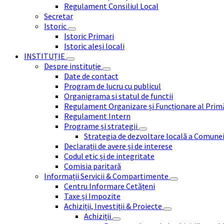
Regulament Consiliul Local
Secretar
Istoric
Istoric Primari
Istoric aleși locali
INSTITUȚIE
Despre instituție
Date de contact
Program de lucru cu publicul
Organigrama si statul de functii
Regulament Organizare și Funcționare al Prim
Regulament Intern
Programe și strategii
Strategia de dezvoltare locală a Comune
Declarații de avere și de interese
Codul etic și de integritate
Comisia paritară
Informații Servicii & Compartimente
Centru Informare Cetățeni
Taxe și Impozite
Achiziții, Investiții & Proiecte
Achiziții