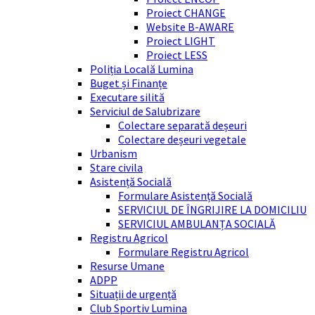
Proiect CHANGE
Website B-AWARE
Proiect LIGHT
Proiect LESS
Poliția Locală Lumina
Buget și Finanțe
Executare silită
Serviciul de Salubrizare
Colectare separată deșeuri
Colectare deșeuri vegetale
Urbanism
Stare civila
Asistență Socială
Formulare Asistență Socială
SERVICIUL DE ÎNGRIJIRE LA DOMICILIU
SERVICIUL AMBULANȚA SOCIALĂ
Registru Agricol
Formulare Registru Agricol
Resurse Umane
ADPP
Situații de urgență
Club Sportiv Lumina