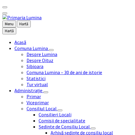
Menu
Hartă
Hartă
Acasă
Comuna Lumina
Despre Lumina
Despre Oituz
Sibioara
Comuna Lumina – 30 de ani de istorie
Statistici
Tur virtual
Administrație
Primar
Viceprimar
Consiliul Local
Consilieri Locali
Comisii de specialitate
Ședinte de Consiliu Local
Arhivă ședințe de consiliu local