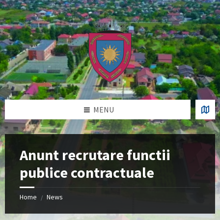
Skip
Skip
Skip
Skip
to
to
to
to
content
left
right
footer
sidebar
sidebar
MENU
Anunt recrutare functii
publice contractuale
Home
News
/