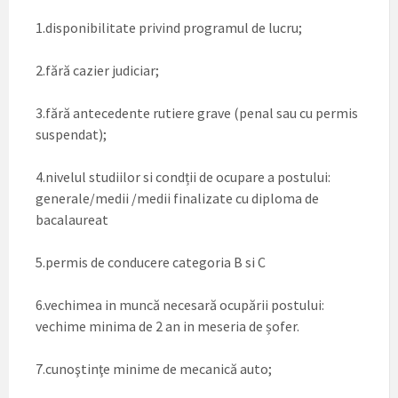
1.disponibilitate privind programul de lucru;
2.fără cazier judiciar;
3.fără antecedente rutiere grave (penal sau cu permis
suspendat);
4.nivelul studiilor si condții de ocupare a postului:
generale/medii /medii finalizate cu diploma de
bacalaureat
5.permis de conducere categoria B si C
6.vechimea in muncă necesară ocupării postului:
vechime minima de 2 an in meseria de șofer.
7.cunoştinţe minime de mecanică auto;