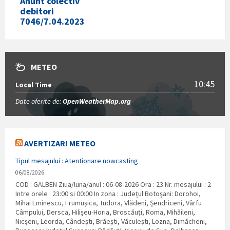
Anunt colectiv
debitori
7046/7.04.2023
METEO
10:45
Local Time
Date oferite de:
OpenWeatherMap.org
AVERTIZARI METEO
Tipul mesajului : Atentionare nowcasting
06/08/2026
COD : GALBEN Ziua/luna/anul : 06-08-2026 Ora : 23 Nr. mesajului : 2
Intre orele : 23:00 si 00:00 In zona : Județul Botoşani: Dorohoi,
Mihai Eminescu, Frumușica, Tudora, Vlădeni, Șendriceni, Vârfu
Câmpului, Dersca, Hilișeu-Horia, Broscăuți, Roma, Mihăileni,
Nicșeni, Leorda, Cândești, Brăești, Văculești, Lozna, Dimăcheni,