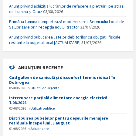
Anunț privind achiziția lucrărilor de refacere a pietruirii pe străzi
din Lumina și Oituz
03/08/2026
Primăria Lumina completează modernizarea Serviciului Local de
Salubrizare prin recepția noului tractor
31/07/2026
Anunț privind publicarea listelor debitorilor cu obligații fiscale
restante la bugetul local [ACTUALIZARE]
31/07/2026
ANUNȚURI RECENTE
Cod galben de caniculă și disconfort termic ridicat în
Dobrogea
05/08/2026
in
Situatii de Urgenta
Intrerupere parțială alimentare energie electrică –
7.08.2026
03/08/2026
in
Utilitati publice
Distribuirea pubelelor pentru deșeurile menajere
reziduale începe luni, 3 august
01/08/2026
in
Salubrizare