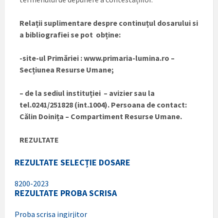
Relații suplimentare despre continuțul dosarului si
a bibliografiei se pot obține:
-site-ul Primăriei :
www.primaria-lumina.ro
–
Secțiunea Resurse Umane;
– de la sediul instituției – avizier sau la
tel.0241/251828 (int.1004). Persoana de contact:
Călin Doinița – Compartiment Resurse Umane.
REZULTATE
REZULTATE SELECȚIE DOSARE
8200-2023
REZULTATE PROBA SCRISA
Proba scrisa ingirjitor