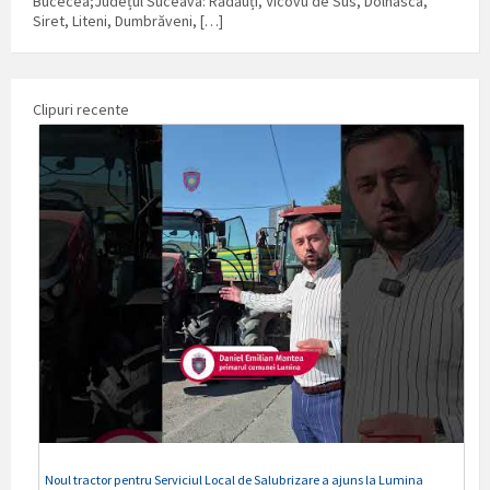
Bucecea;Județul Suceava: Rădăuți, Vicovu de Sus, Dolhasca,
Siret, Liteni, Dumbrăveni, […]
Clipuri recente
Noul tractor pentru Serviciul Local de Salubrizare a ajuns la Lumina