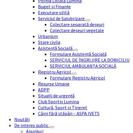
Poliția Locală Lumina
Buget și Finanțe
Executare silită
Serviciul de Salubrizare
Colectare separată deșeuri
Colectare deșeuri vegetale
Urbanism
Stare civila
Asistență Socială
Formulare Asistență Socială
SERVICIUL DE ÎNGRIJIRE LA DOMICILIU
SERVICIUL AMBULANȚA SOCIALĂ
Registru Agricol
Formulare Registru Agricol
Resurse Umane
ADPP
Situații de urgență
Club Sportiv Lumina
Cultură, Sport si Tineret
Câini fără stăpân – ASPA IVETS
Noutăți
De interes public
Anunțuri