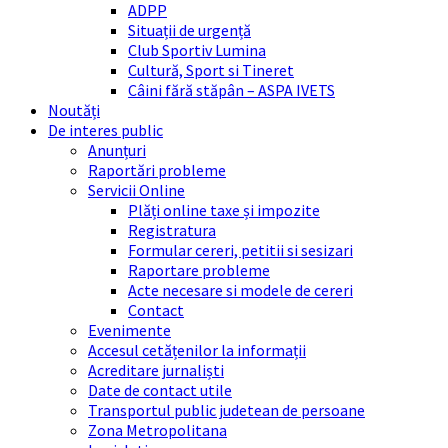
ADPP
Situații de urgență
Club Sportiv Lumina
Cultură, Sport si Tineret
Câini fără stăpân – ASPA IVETS
Noutăți
De interes public
Anunțuri
Raportări probleme
Servicii Online
Plăți online taxe și impozite
Registratura
Formular cereri, petitii si sesizari
Raportare probleme
Acte necesare si modele de cereri
Contact
Evenimente
Accesul cetățenilor la informații
Acreditare jurnaliști
Date de contact utile
Transportul public judetean de persoane
Zona Metropolitana