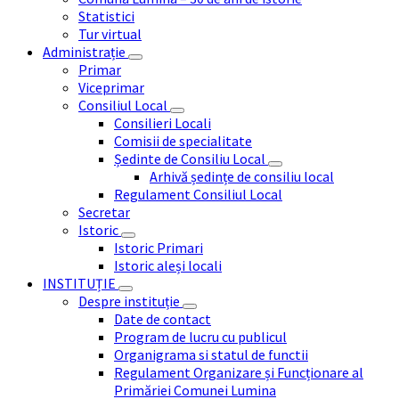
Statistici
Tur virtual
Administrație
Primar
Viceprimar
Consiliul Local
Consilieri Locali
Comisii de specialitate
Ședinte de Consiliu Local
Arhivă ședințe de consiliu local
Regulament Consiliul Local
Secretar
Istoric
Istoric Primari
Istoric aleși locali
INSTITUȚIE
Despre instituție
Date de contact
Program de lucru cu publicul
Organigrama si statul de functii
Regulament Organizare și Funcționare al
Primăriei Comunei Lumina