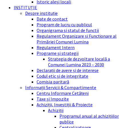
Istoric aleși locali
INSTITUȚIE
Despre instituție
Date de contact
Program de lucru cu publicul
Organigrama si statul de functii
Regulament Organizare și Funcționare al
Primăriei Comunei Lumina
Regulament Intern
Programe și strategii
Strategia de dezvoltare locală a
Comunei Lumina 2023 – 2030
Declarații de avere și de interese
Codul etic și de integritate
Comisia paritară
Informații Servicii & Compartimente
Centru Informare Cetățeni
Taxe și Impozite
Achiziții, Investiții & Proiecte
Achiziții
Programul anual al achizițiilor
publice
Centralizatoare