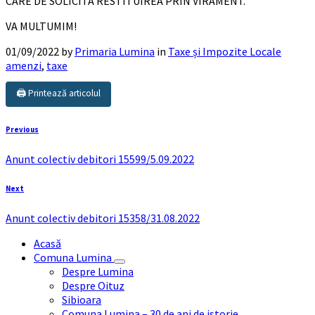
CARE DE SOLICITA RESTITUIREA PRIN VIRAMENT.
VA MULTUMIM!
01/09/2022
by
Primaria Lumina
in
Taxe și Impozite Locale
amenzi
,
taxe
🖨️ Printează articolul
Previous
Anunt colectiv debitori 15599/5.09.2022
Next
Anunt colectiv debitori 15358/31.08.2022
Acasă
Comuna Lumina
Despre Lumina
Despre Oituz
Sibioara
Comuna Lumina – 30 de ani de istorie