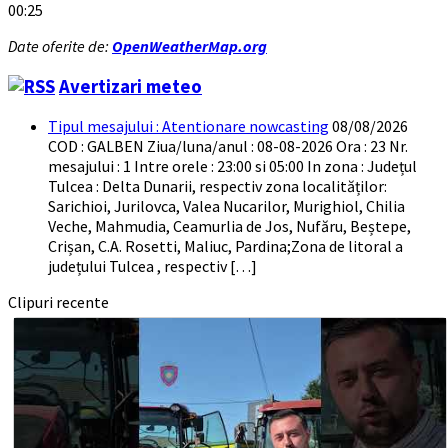
00:25
Date oferite de:
OpenWeatherMap.org
Avertizari meteo
Tipul mesajului : Atentionare nowcasting
08/08/2026
COD : GALBEN Ziua/luna/anul : 08-08-2026 Ora : 23 Nr.
mesajului : 1 Intre orele : 23:00 si 05:00 In zona : Județul
Tulcea : Delta Dunarii, respectiv zona localităților:
Sarichioi, Jurilovca, Valea Nucarilor, Murighiol, Chilia
Veche, Mahmudia, Ceamurlia de Jos, Nufăru, Beștepe,
Crișan, C.A. Rosetti, Maliuc, Pardina;Zona de litoral a
județului Tulcea , respectiv […]
Clipuri recente