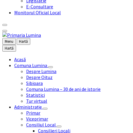
Legislatie
E-Consultare
Monitorul Oficial Local
Menu
Hartă
Hartă
Acasă
Comuna Lumina
Despre Lumina
Despre Oituz
Sibioara
Comuna Lumina – 30 de ani de istorie
Statistici
Tur virtual
Administrație
Primar
Viceprimar
Consiliul Local
Consilieri Locali