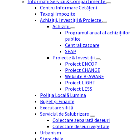
Informații Servicii & Compartimente
Centru Informare Cetățeni
Taxe și Impozite
Achiziții, Investiții & Proiecte
Achiziții
Programul anual al achizițiilor
publice
Centralizatoare
SEAP
Proiecte & Investiții
Proiect ENCOP
Proiect CHANGE
Website B-AWARE
Proiect LIGHT
Proiect LESS
Poliția Locală Lumina
Buget și Finanțe
Executare silită
Serviciul de Salubrizare
Colectare separată deșeuri
Colectare deșeuri vegetale
Urbanism
Stare civila