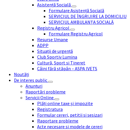
Asistență Socială
Formulare Asistență Socială
SERVICIUL DE ÎNGRIJIRE LA DOMICILIU
SERVICIUL AMBULANȚA SOCIALĂ
Registru Agricol
Formulare Registru Agricol
Resurse Umane
ADPP
Situații de urgență
Club Sportiv Lumina
Cultură, Sport si Tineret
Câini fără stăpân – ASPA IVETS
Noutăți
De interes public
Anunțuri
Raportări probleme
Servicii Online
Plăți online taxe și impozite
Registratura
Formular cereri, petitii si sesizari
Raportare probleme
Acte necesare si modele de cereri