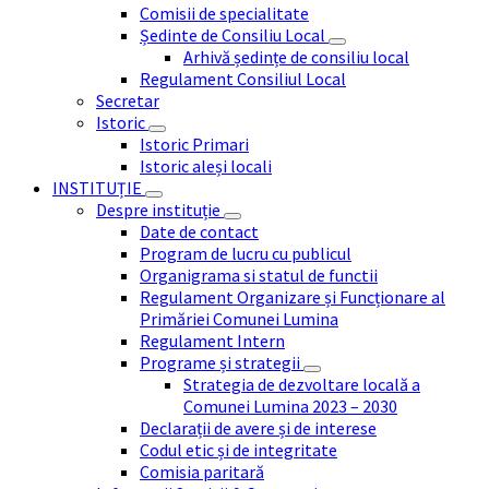
Comisii de specialitate
Ședinte de Consiliu Local
Arhivă ședințe de consiliu local
Regulament Consiliul Local
Secretar
Istoric
Istoric Primari
Istoric aleși locali
INSTITUȚIE
Despre instituție
Date de contact
Program de lucru cu publicul
Organigrama si statul de functii
Regulament Organizare și Funcționare al
Primăriei Comunei Lumina
Regulament Intern
Programe și strategii
Strategia de dezvoltare locală a
Comunei Lumina 2023 – 2030
Declarații de avere și de interese
Codul etic și de integritate
Comisia paritară