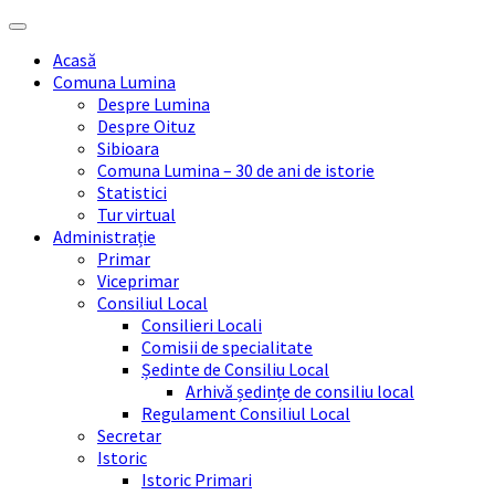
Skip
Skip
Skip
Skip
to
to
to
to
Acasă
content
left
right
footer
Comuna Lumina
sidebar
sidebar
Despre Lumina
Despre Oituz
Sibioara
Comuna Lumina – 30 de ani de istorie
Statistici
Tur virtual
Administrație
Primar
Viceprimar
Consiliul Local
Consilieri Locali
Comisii de specialitate
Ședinte de Consiliu Local
Arhivă ședințe de consiliu local
Regulament Consiliul Local
Secretar
Istoric
Istoric Primari