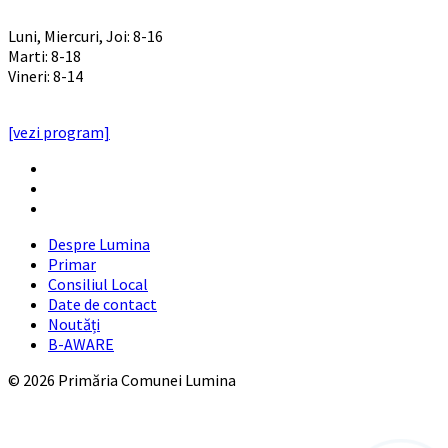
PROGRAM INSTITUTIE
Luni, Miercuri, Joi: 8-16
Marti: 8-18
Vineri: 8-14
PROGRAMUL CU PUBLICUL
[vezi program]
Email
Facebook
YouTube
Despre Lumina
Primar
Consiliul Local
Date de contact
Noutăți
B-AWARE
© 2026 Primăria Comunei Lumina