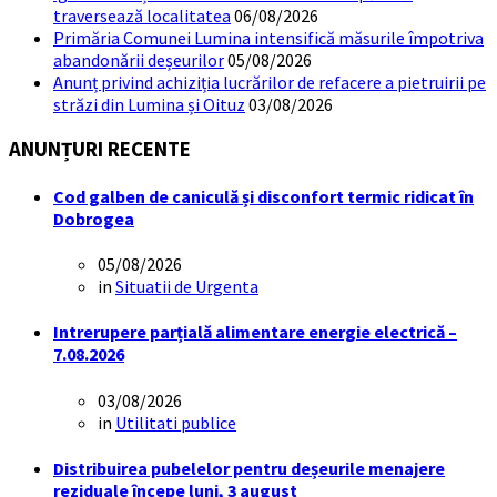
traversează localitatea
06/08/2026
Primăria Comunei Lumina intensifică măsurile împotriva
abandonării deșeurilor
05/08/2026
Anunț privind achiziția lucrărilor de refacere a pietruirii pe
străzi din Lumina și Oituz
03/08/2026
ANUNȚURI RECENTE
Cod galben de caniculă și disconfort termic ridicat în
Dobrogea
05/08/2026
in
Situatii de Urgenta
Intrerupere parțială alimentare energie electrică –
7.08.2026
03/08/2026
in
Utilitati publice
Distribuirea pubelelor pentru deșeurile menajere
reziduale începe luni, 3 august