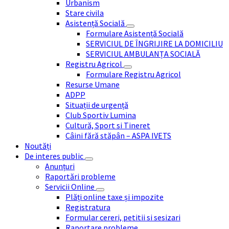
Urbanism
Stare civila
Asistență Socială
Formulare Asistență Socială
SERVICIUL DE ÎNGRIJIRE LA DOMICILIU
SERVICIUL AMBULANȚA SOCIALĂ
Registru Agricol
Formulare Registru Agricol
Resurse Umane
ADPP
Situații de urgență
Club Sportiv Lumina
Cultură, Sport si Tineret
Câini fără stăpân – ASPA IVETS
Noutăți
De interes public
Anunțuri
Raportări probleme
Servicii Online
Plăți online taxe și impozite
Registratura
Formular cereri, petitii si sesizari
Raportare probleme