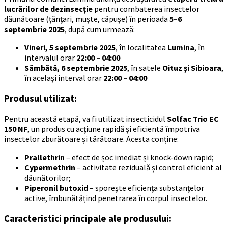
lucrărilor de dezinsecție
pentru combaterea insectelor
dăunătoare (țânțari, muște, căpușe) în perioada
5–6
septembrie 2025
, după cum urmează:
Vineri, 5 septembrie 2025
, în localitatea
Lumina
, în
intervalul orar
22:00 – 04:00
Sâmbătă, 6 septembrie 2025
, în satele
Oituz și Sibioara
,
în același interval orar
22:00 – 04:00
Produsul utilizat:
Pentru această etapă, va fi utilizat insecticidul
Solfac Trio EC
150 NF
, un produs cu acțiune rapidă și eficientă împotriva
insectelor zburătoare și târâtoare. Acesta conține:
Prallethrin
– efect de șoc imediat și knock-down rapid;
Cypermethrin
– activitate reziduală și control eficient al
dăunătorilor;
Piperonil butoxid
– sporește eficiența substanțelor
active, îmbunătățind penetrarea în corpul insectelor.
Caracteristici principale ale produsului: