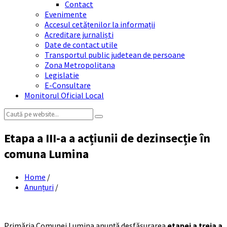
Contact
Evenimente
Accesul cetățenilor la informații
Acreditare jurnaliști
Date de contact utile
Transportul public judetean de persoane
Zona Metropolitana
Legislatie
E-Consultare
Monitorul Oficial Local
Search:
Etapa a III-a a acțiunii de dezinsecție în
comuna Lumina
Home
/
Anunțuri
/
Primăria Comunei Lumina anunță desfășurarea
etapei a treia a