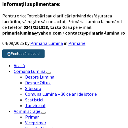
Informații suplimentare:
Pentru orice întrebări sau clarificări privind desfășurarea
lucrărilor, vă rugăm să contactați Primăria Lumina la numărul
de telefon
0241/251828, tasta 0
sau pe e-mail:
primarialumina@yahoo.com
/
contact@primaria-lumina.ro
04/09/2025
by
Primaria Lumina
in
Primarie
Printează articolul
Acasă
Comuna Lumina
Despre Lumina
Despre Oituz
Sibioara
Comuna Lumina – 30 de ani de istorie
Statistici
Tur virtual
Administrație
Primar
Viceprimar