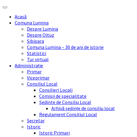
Skip
Skip
Skip
Skip
to
to
to
to
Acasă
content
left
right
footer
Comuna Lumina
sidebar
sidebar
Despre Lumina
Despre Oituz
Sibioara
Comuna Lumina – 30 de ani de istorie
Statistici
Tur virtual
Administrație
Primar
Viceprimar
Consiliul Local
Consilieri Locali
Comisii de specialitate
Ședinte de Consiliu Local
Arhivă ședințe de consiliu local
Regulament Consiliul Local
Secretar
Istoric
Istoric Primari