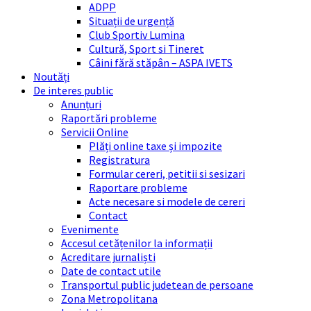
ADPP
Situații de urgență
Club Sportiv Lumina
Cultură, Sport si Tineret
Câini fără stăpân – ASPA IVETS
Noutăți
De interes public
Anunțuri
Raportări probleme
Servicii Online
Plăți online taxe și impozite
Registratura
Formular cereri, petitii si sesizari
Raportare probleme
Acte necesare si modele de cereri
Contact
Evenimente
Accesul cetățenilor la informații
Acreditare jurnaliști
Date de contact utile
Transportul public judetean de persoane
Zona Metropolitana