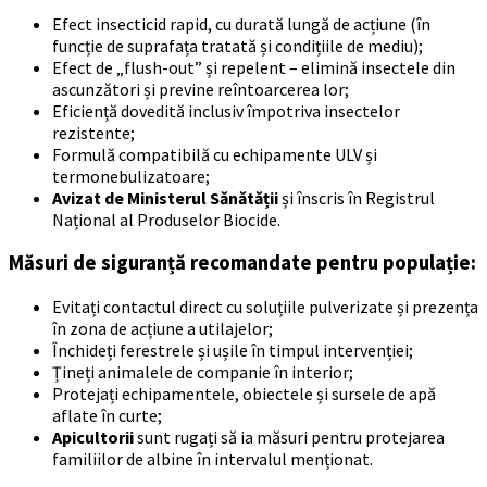
Efect insecticid rapid, cu durată lungă de acțiune (în
funcție de suprafața tratată și condițiile de mediu);
Efect de „flush-out” și repelent – elimină insectele din
ascunzători și previne reîntoarcerea lor;
Eficiență dovedită inclusiv împotriva insectelor
rezistente;
Formulă compatibilă cu echipamente ULV și
termonebulizatoare;
Avizat de Ministerul Sănătății
și înscris în Registrul
Național al Produselor Biocide.
Măsuri de siguranță recomandate pentru populație:
Evitați contactul direct cu soluțiile pulverizate și prezența
în zona de acțiune a utilajelor;
Închideți ferestrele și ușile în timpul intervenției;
Țineți animalele de companie în interior;
Protejați echipamentele, obiectele și sursele de apă
aflate în curte;
Apicultorii
sunt rugați să ia măsuri pentru protejarea
familiilor de albine în intervalul menționat.