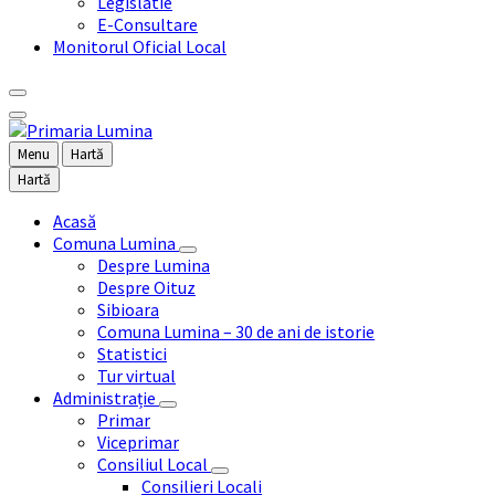
Legislatie
E-Consultare
Monitorul Oficial Local
Menu
Hartă
Hartă
Acasă
Comuna Lumina
Despre Lumina
Despre Oituz
Sibioara
Comuna Lumina – 30 de ani de istorie
Statistici
Tur virtual
Administrație
Primar
Viceprimar
Consiliul Local
Consilieri Locali