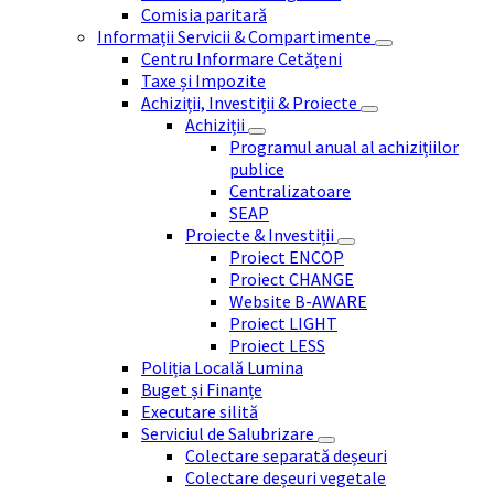
Comisia paritară
Informații Servicii & Compartimente
Centru Informare Cetățeni
Taxe și Impozite
Achiziții, Investiții & Proiecte
Achiziții
Programul anual al achizițiilor
publice
Centralizatoare
SEAP
Proiecte & Investiții
Proiect ENCOP
Proiect CHANGE
Website B-AWARE
Proiect LIGHT
Proiect LESS
Poliția Locală Lumina
Buget și Finanțe
Executare silită
Serviciul de Salubrizare
Colectare separată deșeuri
Colectare deșeuri vegetale