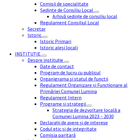
Comisii de specialitate
Ședinte de Consiliu Local
Arhivă ședințe de consiliu local
Regulament Consiliul Local
Secretar
Istoric
Istoric Primari
Istoric aleși locali
INSTITUȚIE
Despre instituție
Date de contact
Program de lucru cu publicul
Organigrama si statul de functii
Regulament Organizare și Funcționare al
Primăriei Comunei Lumina
Regulament Intern
Programe și strategii
Strategia de dezvoltare locală a
Comunei Lumina 2023 – 2030
Declarații de avere și de interese
Codul etic și de integritate
Comisia paritară