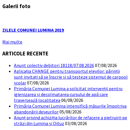
Galerii foto
ZILELE COMUNEI LUMINA 2019
Mai multe
ARTICOLE RECENTE
Anunt colectiv debitori 18118/07.08.2026
07/08/2026
Aplicația CHANGE pentru transportul elevilor: părinții
sunt invitați să se înscrie și să testeze sistemul de carpool
școlar
07/08/2026
Primăria Comunei Lumina a solicitat intervenții pentru
igienizarea și decolmatarea cursului de apă care
traversează localitatea
06/08/2026
Primăria Comunei Lumina intensifică măsurile împotriva
abandonării deșeurilor
05/08/2026
Anunț privind achiziția lucrărilor de refacere a pietruirii pe
străzi din Lumina și Oituz
03/08/2026