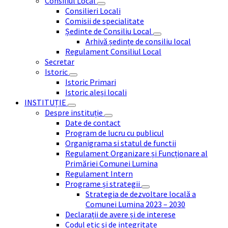
Consiliul Local
Consilieri Locali
Comisii de specialitate
Ședinte de Consiliu Local
Arhivă ședințe de consiliu local
Regulament Consiliul Local
Secretar
Istoric
Istoric Primari
Istoric aleși locali
INSTITUȚIE
Despre instituție
Date de contact
Program de lucru cu publicul
Organigrama si statul de functii
Regulament Organizare și Funcționare al
Primăriei Comunei Lumina
Regulament Intern
Programe și strategii
Strategia de dezvoltare locală a
Comunei Lumina 2023 – 2030
Declarații de avere și de interese
Codul etic și de integritate