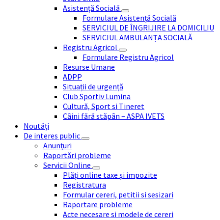
Asistență Socială
Formulare Asistență Socială
SERVICIUL DE ÎNGRIJIRE LA DOMICILIU
SERVICIUL AMBULANȚA SOCIALĂ
Registru Agricol
Formulare Registru Agricol
Resurse Umane
ADPP
Situații de urgență
Club Sportiv Lumina
Cultură, Sport si Tineret
Câini fără stăpân – ASPA IVETS
Noutăți
De interes public
Anunțuri
Raportări probleme
Servicii Online
Plăți online taxe și impozite
Registratura
Formular cereri, petitii si sesizari
Raportare probleme
Acte necesare si modele de cereri