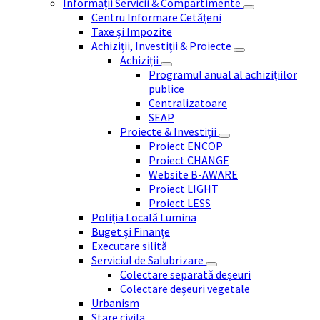
Informații Servicii & Compartimente
Centru Informare Cetățeni
Taxe și Impozite
Achiziții, Investiții & Proiecte
Achiziții
Programul anual al achizițiilor
publice
Centralizatoare
SEAP
Proiecte & Investiții
Proiect ENCOP
Proiect CHANGE
Website B-AWARE
Proiect LIGHT
Proiect LESS
Poliția Locală Lumina
Buget și Finanțe
Executare silită
Serviciul de Salubrizare
Colectare separată deșeuri
Colectare deșeuri vegetale
Urbanism
Stare civila