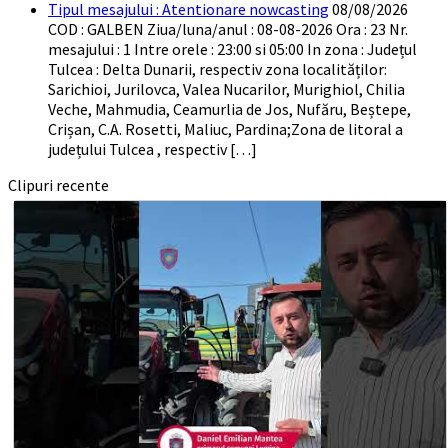
Tipul mesajului : Atentionare nowcasting
08/08/2026
COD : GALBEN Ziua/luna/anul : 08-08-2026 Ora : 23 Nr.
mesajului : 1 Intre orele : 23:00 si 05:00 In zona : Județul
Tulcea : Delta Dunarii, respectiv zona localităților:
Sarichioi, Jurilovca, Valea Nucarilor, Murighiol, Chilia
Veche, Mahmudia, Ceamurlia de Jos, Nufăru, Beștepe,
Crișan, C.A. Rosetti, Maliuc, Pardina;Zona de litoral a
județului Tulcea , respectiv […]
Clipuri recente