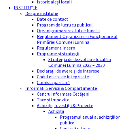
Istoric aleși locali
INSTITUȚIE
Despre instituție
Date de contact
Program de lucru cu publicul
Organigrama si statul de functii
Regulament Organizare și Funcționare al
Primăriei Comunei Lumina
Regulament Intern
Programe și strategii
Strategia de dezvoltare locală a
Comunei Lumina 2023 – 2030
Declarații de avere și de interese
Codul etic și de integritate
Comisia paritară
Informații Servicii & Compartimente
Centru Informare Cetățeni
Taxe și Impozite
Achiziții, Investiții & Proiecte
Achiziții
Programul anual al achizițiilor
publice
Centralizatoare