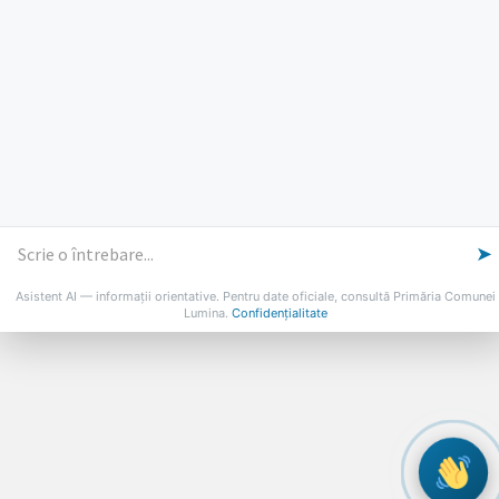
PROGRAMUL CU PUBLICUL
[vezi program]
Email
Facebook
YouTube
Despre Lumina
Primar
Consiliul Local
Date de contact
Noutăți
B-AWARE
© 2026 Primăria Comunei Lumina