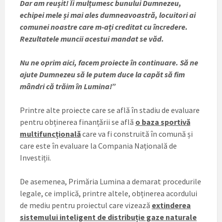
Dar am reușit! Îi mulțumesc bunului Dumnezeu,
echipei mele și mai ales dumneavoastră, locuitori ai
comunei noastre care m-ați creditat cu încredere.
Rezultatele muncii acestui mandat se văd.
Nu ne oprim aici, facem proiecte în continuare. Să ne
ajute Dumnezeu să le putem duce la capăt să fim
mândri că trăim în Lumina!”
Printre alte proiecte care se află în stadiu de evaluare
pentru obținerea finanțării se află
o baza sportivă
multifuncțională
care va fi construită în comună și
care este în evaluare la Compania Națională de
Investiții.
De asemenea, Primăria Lumina a demarat procedurile
legale, ce implică, printre altele, obținerea acordului
de mediu pentru proiectul care vizează
extinderea
sistemului inteligent de distribuție gaze naturale