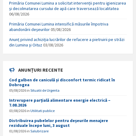
Primăria Comunei Lumina a solicitat intervenții pentru igienizarea
și decolmatarea cursului de apă care traversează localitatea
06/08/2026
Primăria Comunei Lumina intensifică măsurile împotriva
abandonării deșeurilor
05/08/2026
Anunț privind achiziția lucrărilor de refacere a pietruirii pe străzi
din Lumina și Oituz
03/08/2026
ANUNȚURI RECENTE
Cod galben de caniculă și disconfort termic ridicat în
Dobrogea
05/08/2026
in
Situatii de Urgenta
Intrerupere parțială alimentare energie electrică –
7.08.2026
03/08/2026
in
Utilitati publice
Distribuirea pubelelor pentru deșeurile menajere
reziduale începe luni, 3 august
01/08/2026
in
Salubrizare