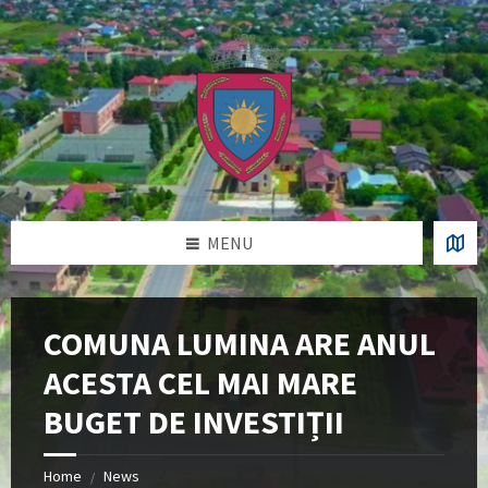
Skip
Skip
Skip
Skip
to
to
to
to
content
left
right
footer
sidebar
sidebar
MENU
COMUNA LUMINA ARE ANUL
ACESTA CEL MAI MARE
BUGET DE INVESTIȚII
Home
News
/