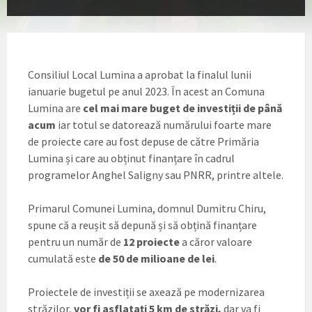
Consiliul Local Lumina a aprobat la finalul lunii
ianuarie bugetul pe anul 2023. În acest an Comuna
Lumina are
cel mai mare buget de investiții de până
acum
iar totul se datorează numărului foarte mare
de proiecte care au fost depuse de către Primăria
Lumina și care au obținut finanțare în cadrul
programelor Anghel Saligny sau PNRR, printre altele.
Primarul Comunei Lumina, domnul Dumitru Chiru,
spune că a reușit să depună și să obțină finanțare
pentru un număr de
12 proiecte
a căror valoare
cumulată este
de 50 de milioane de lei
.
Proiectele de investiții se axează pe modernizarea
străzilor,
vor fi asflatați 5 km de străzi,
dar va fi