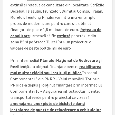
extinsă si rețeaua de canalizare din localitate. Străzile
Decebal, Islazului, Frunzelor, Dumitru Comșa, Traian,
Murelor, Teiului și Pinului vor intra într-un amplu
proces de modernizare pentru care s-a obținut
finanțare de peste 1,8 milioane de euro.
Rețeaua de
canalizare
urmează să fie
extinsă
pe străzile din
zona B5 și pe Strada Tulcei într-un proiect cu o
valoare de peste 650 de mii de euro.
Prin intermediul
Planului Național de Redresare și
Reziliență
s-a obținut finanțare pentru
reabilitarea
mai multor clădiri sau instituții publice
în cadrul
Componentei 5 din PNRR – Valul renovării. Tot prin
PNRR s-a depus și obținut finanțare prin intermediul
Componentei 10 – Asigurarea infrastructurii pentru
transportul verde pentru proiectul ce vizează
amenajarea unor piste de biciclete dar și
instalarea de puncte de reîncărcare a vehiculelor