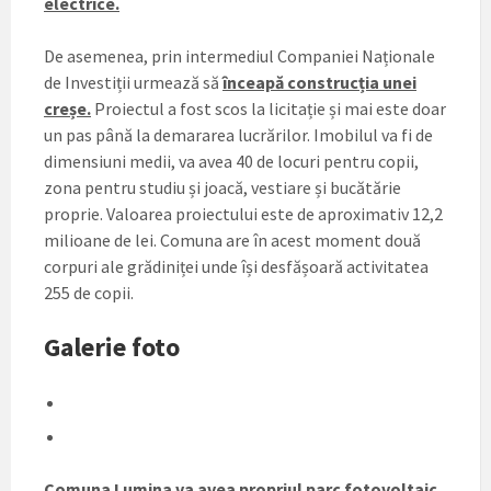
electrice.
De asemenea, prin intermediul Companiei Naționale
de Investiții urmează să
înceapă construcția unei
creșe.
Proiectul a fost scos la licitație și mai este doar
un pas până la demararea lucrărilor. Imobilul va fi de
dimensiuni medii, va avea 40 de locuri pentru copii,
zona pentru studiu și joacă, vestiare și bucătărie
proprie. Valoarea proiectului este de aproximativ 12,2
milioane de lei. Comuna are în acest moment două
corpuri ale grădiniței unde își desfășoară activitatea
255 de copii.
Galerie foto
Comuna Lumina va avea propriul parc fotovoltaic