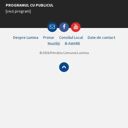
PROGRAMUL CU PUBLICUL
[vezi program]
Email
Facebook
YouTube
Despre Lumina
Primar
Consiliul Local
Date de contact
Noutăți
B-AWARE
© 2026 Primăria Comunei Lumina