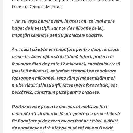
Dumitru Chiru a declarat:
“
Vin cu vești bune: avem, în acest an, cel mai mare
buget de investiții. Sunt 50 de milioane de lei,
finanțări semnate pentru proiectele noastre.
Am reușit să obținem finanțare pentru douăsprezece
proiecte. Amenajăm străzi (două loturi, proiectele
însumate fiind de peste 12 milioane), construim creșă
(peste 8 milioane), extindem sistemul de canalizare
(aproape 4 milioane), renovăm și modernizăm mai
multe clădiri și instituții, facem parc fotovoltaic, sat
pescăresc, construim piste pentru biciclete.
Pentru aceste proiecte am muncit mult, au fost
nenumărate drumurile făcute pentru ca proiectele să
fie finanțate și de aceea nu am fost pe străzi, alături
de dumneavoastră atât de mult cât ne-am fi dorit.