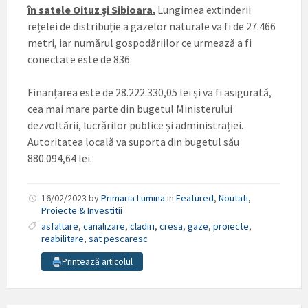
în satele Oituz și Sibioara.
Lungimea extinderii
rețelei de distribuție a gazelor naturale va fi de 27.466
metri, iar numărul gospodăriilor ce urmează a fi
conectate este de 836.
Finanțarea este de 28.222.330,05 lei și va fi asigurată,
cea mai mare parte din bugetul Ministerului
dezvoltării, lucrărilor publice și administrației.
Autoritatea locală va suporta din bugetul său
880.094,64 lei.
16/02/2023
by
Primaria Lumina
in
Featured
,
Noutati
,
Proiecte & Investitii
asfaltare
,
canalizare
,
cladiri
,
cresa
,
gaze
,
proiecte
,
reabilitare
,
sat pescaresc
Printează articolul