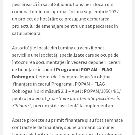
pescărească în satul Sibioara. Consilierii locali din
comuna Lumina au aprobat în luna septembrie 2022
un proiect de hotărâre ce presupune demararea
proiectului de amenajare pentru un sat pescăresc în
satul Sibioara.
Autoritățile locale din Lumina au achiziționat
serviciile unei societăți specializate care se ocupă de
întocmirea documentației în vederea depunerii cererii
de finanțare în cadrul
Programul POP AM – FLAG
Dobrogea
. Cererea de finanțare depusă a obținut
finanțare în cadrul Programul POPAM – FLAG
Dobrogea Nord măsură 2. 1 – Apel : POPAM/1050/4/1/
pentru proiectul „
Construire parc tematic pescăresc în
Sibioara”
, precum și de asistență la implementare.
Aceste proiecte au primit finanțare și au fost semnate
contractele de finanțare, spune primarul comunei
Lumina. Referitor la implementarea acestora domnul