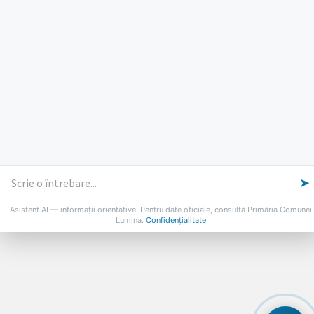
PROGRAMUL CU PUBLICUL
[vezi program]
Email
Facebook
YouTube
Despre Lumina
Primar
Consiliul Local
Date de contact
Noutăți
B-AWARE
© 2026 Primăria Comunei Lumina