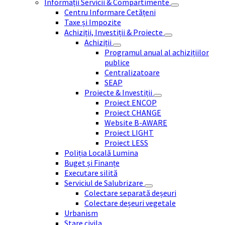
Informații Servicii & Compartimente
Centru Informare Cetățeni
Taxe și Impozite
Achiziții, Investiții & Proiecte
Achiziții
Programul anual al achizițiilor
publice
Centralizatoare
SEAP
Proiecte & Investiții
Proiect ENCOP
Proiect CHANGE
Website B-AWARE
Proiect LIGHT
Proiect LESS
Poliția Locală Lumina
Buget și Finanțe
Executare silită
Serviciul de Salubrizare
Colectare separată deșeuri
Colectare deșeuri vegetale
Urbanism
Stare civila