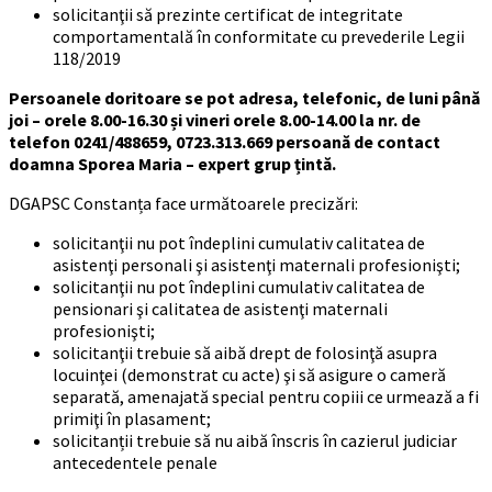
solicitanţii să prezinte certificat de integritate
comportamentală în conformitate cu prevederile Legii
118/2019
Persoanele doritoare se pot adresa, telefonic, de luni până
joi – orele 8.00-16.30 și vineri orele 8.00-14.00 la nr. de
telefon 0241/488659, 0723.313.669 persoană de contact
doamna Sporea Maria – expert grup țintă.
DGAPSC Constanța face următoarele precizări:
solicitanţii nu pot îndeplini cumulativ calitatea de
asistenţi personali şi asistenţi maternali profesionişti;
solicitanţii nu pot îndeplini cumulativ calitatea de
pensionari şi calitatea de asistenţi maternali
profesionişti;
solicitanţii trebuie să aibă drept de folosinţă asupra
locuinţei (demonstrat cu acte) şi să asigure o cameră
separată, amenajată special pentru copiii ce urmează a fi
primiţi în plasament;
solicitanții trebuie să nu aibă înscris în cazierul judiciar
antecedentele penale