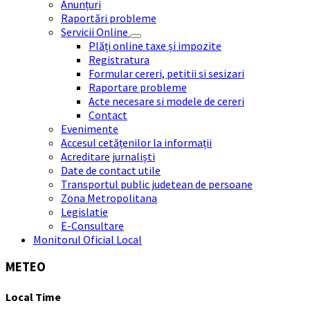
Anunțuri
Raportări probleme
Servicii Online
Plăți online taxe și impozite
Registratura
Formular cereri, petitii si sesizari
Raportare probleme
Acte necesare si modele de cereri
Contact
Evenimente
Accesul cetățenilor la informații
Acreditare jurnaliști
Date de contact utile
Transportul public judetean de persoane
Zona Metropolitana
Legislatie
E-Consultare
Monitorul Oficial Local
METEO
Local Time