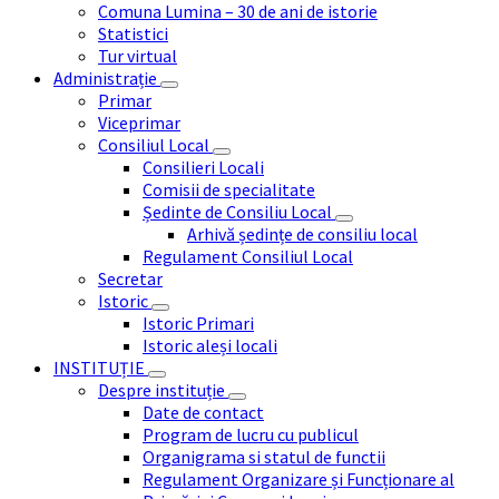
Comuna Lumina – 30 de ani de istorie
Statistici
Tur virtual
Administrație
Primar
Viceprimar
Consiliul Local
Consilieri Locali
Comisii de specialitate
Ședinte de Consiliu Local
Arhivă ședințe de consiliu local
Regulament Consiliul Local
Secretar
Istoric
Istoric Primari
Istoric aleși locali
INSTITUȚIE
Despre instituție
Date de contact
Program de lucru cu publicul
Organigrama si statul de functii
Regulament Organizare și Funcționare al