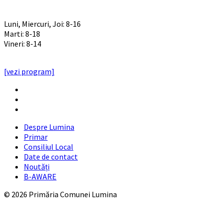
PROGRAM INSTITUTIE
Luni, Miercuri, Joi: 8-16
Marti: 8-18
Vineri: 8-14
PROGRAMUL CU PUBLICUL
[vezi program]
Email
Facebook
YouTube
Despre Lumina
Primar
Consiliul Local
Date de contact
Noutăți
B-AWARE
© 2026 Primăria Comunei Lumina