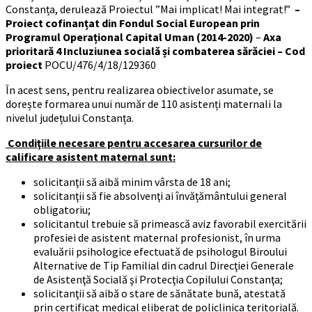
Constanța, derulează Proiectul ”Mai implicat! Mai integrat!”
–
Proiect cofinanțat din Fondul Social European prin
Programul Operațional Capital Uman (2014-2020)
–
Axa
prioritară 4 Incluziunea socială și combaterea sărăciei – Cod
proiect
POCU/476/4/18/129360
În acest sens, pentru realizarea obiectivelor asumate, se
dorește formarea unui număr de 110 asistenți maternali la
nivelul județului Constanța.
Condiţiile necesare pentru accesarea cursurilor de
calificare asistent maternal sunt:
solicitanţii să aibă minim vârsta de 18 ani;
solicitanţii să fie absolvenţi ai învățământului general
obligatoriu;
solicitantul trebuie să primească aviz favorabil exercitării
profesiei de asistent maternal profesionist, în urma
evaluării psihologice efectuată de psihologul Biroului
Alternative de Tip Familial din cadrul Direcţiei Generale
de Asistenţă Socială şi Protecţia Copilului Constanţa;
solicitanţii să aibă o stare de sănătate bună, atestată
prin certificat medical eliberat de policlinica teritorială.