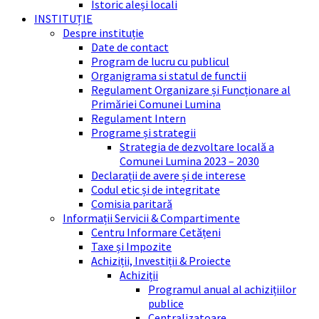
Istoric aleși locali
INSTITUȚIE
Despre instituție
Date de contact
Program de lucru cu publicul
Organigrama si statul de functii
Regulament Organizare și Funcționare al
Primăriei Comunei Lumina
Regulament Intern
Programe și strategii
Strategia de dezvoltare locală a
Comunei Lumina 2023 – 2030
Declarații de avere și de interese
Codul etic și de integritate
Comisia paritară
Informații Servicii & Compartimente
Centru Informare Cetățeni
Taxe și Impozite
Achiziții, Investiții & Proiecte
Achiziții
Programul anual al achizițiilor
publice
Centralizatoare