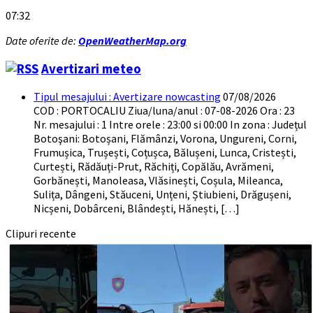
07:32
Date oferite de:
OpenWeatherMap.org
Avertizari meteo
Tipul mesajului : Avertizare nowcasting
07/08/2026
COD : PORTOCALIU Ziua/luna/anul : 07-08-2026 Ora : 23
Nr. mesajului : 1 Intre orele : 23:00 si 00:00 In zona : Județul
Botoşani: Botoșani, Flămânzi, Vorona, Ungureni, Corni,
Frumușica, Trușești, Coțușca, Bălușeni, Lunca, Cristești,
Curtești, Rădăuți-Prut, Răchiți, Copălău, Avrămeni,
Gorbănești, Manoleasa, Vlăsinești, Coșula, Mileanca,
Sulița, Dângeni, Stăuceni, Unțeni, Știubieni, Drăgușeni,
Nicșeni, Dobârceni, Blândești, Hănești, […]
Clipuri recente