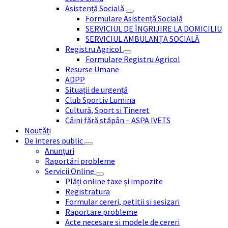
Asistență Socială
Formulare Asistență Socială
SERVICIUL DE ÎNGRIJIRE LA DOMICILIU
SERVICIUL AMBULANȚA SOCIALĂ
Registru Agricol
Formulare Registru Agricol
Resurse Umane
ADPP
Situații de urgență
Club Sportiv Lumina
Cultură, Sport si Tineret
Câini fără stăpân – ASPA IVETS
Noutăți
De interes public
Anunțuri
Raportări probleme
Servicii Online
Plăți online taxe și impozite
Registratura
Formular cereri, petitii si sesizari
Raportare probleme
Acte necesare si modele de cereri