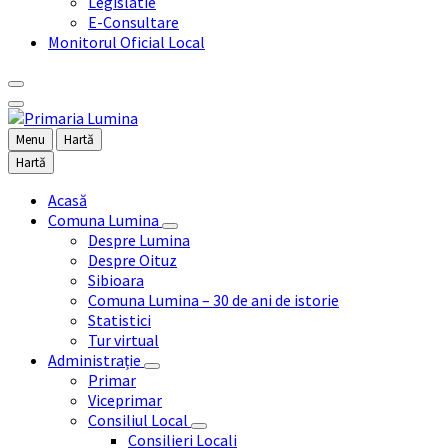
Legislatie
E-Consultare
Monitorul Oficial Local
Menu
Hartă
Hartă
Acasă
Comuna Lumina
Despre Lumina
Despre Oituz
Sibioara
Comuna Lumina – 30 de ani de istorie
Statistici
Tur virtual
Administrație
Primar
Viceprimar
Consiliul Local
Consilieri Locali