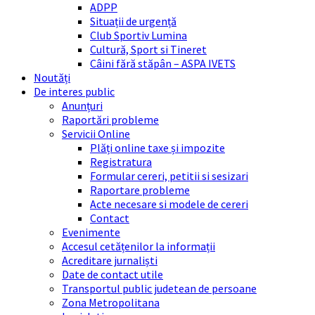
ADPP
Situații de urgență
Club Sportiv Lumina
Cultură, Sport si Tineret
Câini fără stăpân – ASPA IVETS
Noutăți
De interes public
Anunțuri
Raportări probleme
Servicii Online
Plăți online taxe și impozite
Registratura
Formular cereri, petitii si sesizari
Raportare probleme
Acte necesare si modele de cereri
Contact
Evenimente
Accesul cetățenilor la informații
Acreditare jurnaliști
Date de contact utile
Transportul public judetean de persoane
Zona Metropolitana