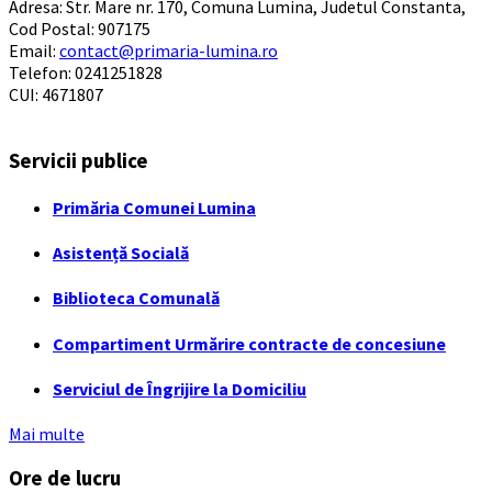
Adresa: Str. Mare nr. 170, Comuna Lumina, Judetul Constanta,
Cod Postal: 907175
Email:
contact@primaria-lumina.ro
Telefon: 0241251828
CUI: 4671807
Servicii publice
Primăria Comunei Lumina
Asistență Socială
Biblioteca Comunală
Compartiment Urmărire contracte de concesiune
Serviciul de Îngrijire la Domiciliu
Mai multe
Ore de lucru