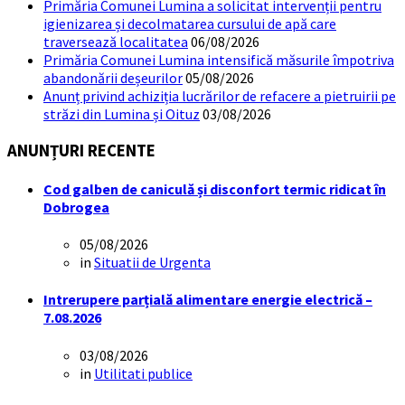
Primăria Comunei Lumina a solicitat intervenții pentru
igienizarea și decolmatarea cursului de apă care
traversează localitatea
06/08/2026
Primăria Comunei Lumina intensifică măsurile împotriva
abandonării deșeurilor
05/08/2026
Anunț privind achiziția lucrărilor de refacere a pietruirii pe
străzi din Lumina și Oituz
03/08/2026
ANUNȚURI RECENTE
Cod galben de caniculă și disconfort termic ridicat în
Dobrogea
05/08/2026
in
Situatii de Urgenta
Intrerupere parțială alimentare energie electrică –
7.08.2026
03/08/2026
in
Utilitati publice