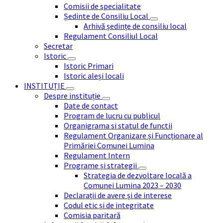
Comisii de specialitate
Ședinte de Consiliu Local
Arhivă ședințe de consiliu local
Regulament Consiliul Local
Secretar
Istoric
Istoric Primari
Istoric aleși locali
INSTITUȚIE
Despre instituție
Date de contact
Program de lucru cu publicul
Organigrama si statul de functii
Regulament Organizare și Funcționare al
Primăriei Comunei Lumina
Regulament Intern
Programe și strategii
Strategia de dezvoltare locală a
Comunei Lumina 2023 – 2030
Declarații de avere și de interese
Codul etic și de integritate
Comisia paritară