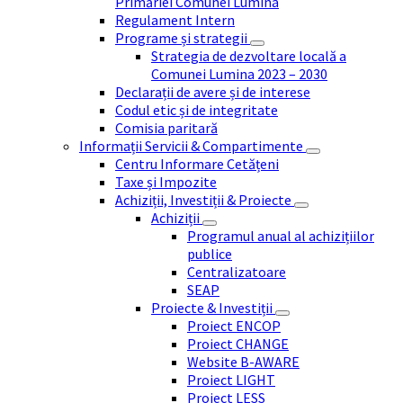
Primăriei Comunei Lumina
Regulament Intern
Programe și strategii
Strategia de dezvoltare locală a
Comunei Lumina 2023 – 2030
Declarații de avere și de interese
Codul etic și de integritate
Comisia paritară
Informații Servicii & Compartimente
Centru Informare Cetățeni
Taxe și Impozite
Achiziții, Investiții & Proiecte
Achiziții
Programul anual al achizițiilor
publice
Centralizatoare
SEAP
Proiecte & Investiții
Proiect ENCOP
Proiect CHANGE
Website B-AWARE
Proiect LIGHT
Proiect LESS