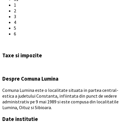
1
2
3
4
5
6
Back
to
Taxe si impozite
calendar
days
Despre Comuna Lumina
Comuna Lumina este o localitate situata in partea central-
estica a judetului Constanta, infiintata din punct de vedere
administrativ pe 9 mai 1989 si este compusa din localitatile
Lumina, Oituz si Sibioara.
Date institutie