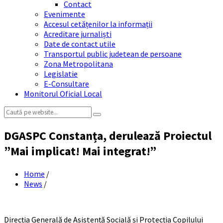
Contact
Evenimente
Accesul cetățenilor la informații
Acreditare jurnaliști
Date de contact utile
Transportul public judetean de persoane
Zona Metropolitana
Legislatie
E-Consultare
Monitorul Oficial Local
Search:
DGASPC Constanța, derulează Proiectul
”Mai implicat! Mai integrat!”
Home
/
News
/
Direcția Generală de Asistență Socială și Protecția Copilului