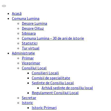
Skip
Skip
Skip
Skip
to
to
to
to
Acasă
content
left
right
footer
Comuna Lumina
sidebar
sidebar
Despre Lumina
Despre Oituz
Sibioara
Comuna Lumina – 30 de ani de istorie
Statistici
Tur virtual
Administrație
Primar
Viceprimar
Consiliul Local
Consilieri Locali
Comisii de specialitate
Ședinte de Consiliu Local
Arhivă ședințe de consiliu local
Regulament Consiliul Local
Secretar
Istoric
Istoric Primari