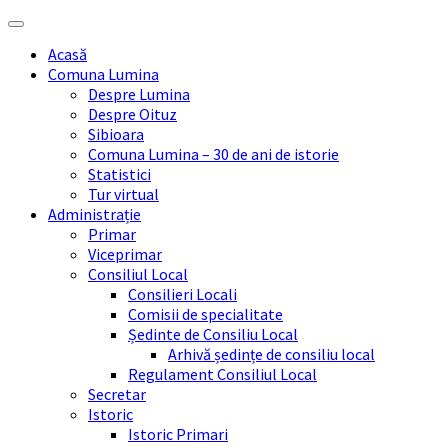
Skip
Skip
Skip
Skip
to
to
to
to
Acasă
content
left
right
footer
Comuna Lumina
sidebar
sidebar
Despre Lumina
Despre Oituz
Sibioara
Comuna Lumina – 30 de ani de istorie
Statistici
Tur virtual
Administrație
Primar
Viceprimar
Consiliul Local
Consilieri Locali
Comisii de specialitate
Ședinte de Consiliu Local
Arhivă ședințe de consiliu local
Regulament Consiliul Local
Secretar
Istoric
Istoric Primari