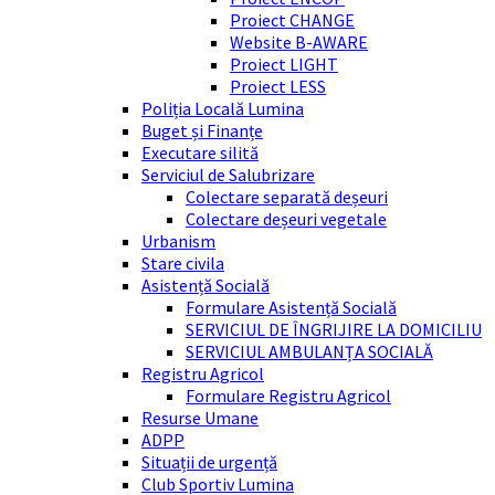
Proiect CHANGE
Website B-AWARE
Proiect LIGHT
Proiect LESS
Poliția Locală Lumina
Buget și Finanțe
Executare silită
Serviciul de Salubrizare
Colectare separată deșeuri
Colectare deșeuri vegetale
Urbanism
Stare civila
Asistență Socială
Formulare Asistență Socială
SERVICIUL DE ÎNGRIJIRE LA DOMICILIU
SERVICIUL AMBULANȚA SOCIALĂ
Registru Agricol
Formulare Registru Agricol
Resurse Umane
ADPP
Situații de urgență
Club Sportiv Lumina