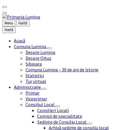
Menu
Hartă
Hartă
Acasă
Comuna Lumina
Despre Lumina
Despre Oituz
Sibioara
Comuna Lumina – 30 de ani de istorie
Statistici
Tur virtual
Administrație
Primar
Viceprimar
Consiliul Local
Consilieri Locali
Comisii de specialitate
Ședinte de Consiliu Local
Arhivă ședințe de consiliu local