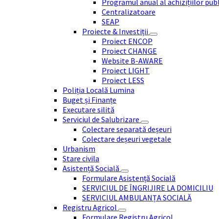
Programul anual al achizițiilor pub
Centralizatoare
SEAP
Proiecte & Investiții
Proiect ENCOP
Proiect CHANGE
Website B-AWARE
Proiect LIGHT
Proiect LESS
Poliția Locală Lumina
Buget și Finanțe
Executare silită
Serviciul de Salubrizare
Colectare separată deșeuri
Colectare deșeuri vegetale
Urbanism
Stare civila
Asistență Socială
Formulare Asistență Socială
SERVICIUL DE ÎNGRIJIRE LA DOMICILIU
SERVICIUL AMBULANȚA SOCIALĂ
Registru Agricol
Formulare Registru Agricol