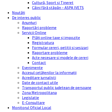
Cultură, Sport si Tineret
Câini fără stăpân – ASPA IVETS
Noutăți
De interes public
Anunțuri
Raportări probleme
Servicii Online
Plăți online taxe și impozite
Registratura
Formular cereri, petitii si sesizari
Raportare probleme
Acte necesare si modele de cereri
Contact
Evenimente
Accesul cetățenilor la informații
Acreditare jurnaliști
Date de contact utile
Transportul public judetean de persoane
Zona Metropolitana
Legislatie
E-Consultare
Monitorul Oficial Local