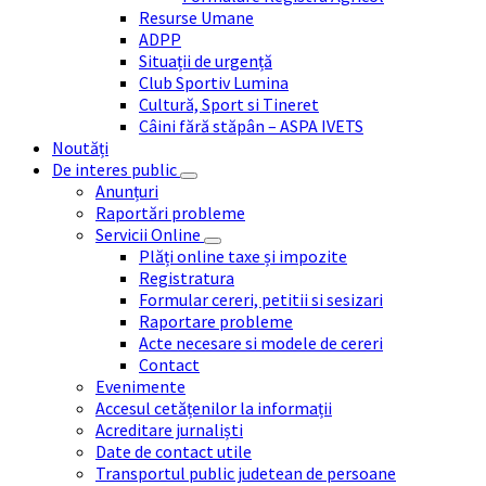
Resurse Umane
ADPP
Situații de urgență
Club Sportiv Lumina
Cultură, Sport si Tineret
Câini fără stăpân – ASPA IVETS
Noutăți
De interes public
Anunțuri
Raportări probleme
Servicii Online
Plăți online taxe și impozite
Registratura
Formular cereri, petitii si sesizari
Raportare probleme
Acte necesare si modele de cereri
Contact
Evenimente
Accesul cetățenilor la informații
Acreditare jurnaliști
Date de contact utile
Transportul public judetean de persoane