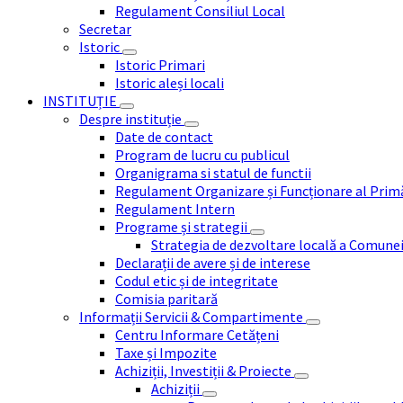
Regulament Consiliul Local
Secretar
Istoric
Istoric Primari
Istoric aleși locali
INSTITUȚIE
Despre instituție
Date de contact
Program de lucru cu publicul
Organigrama si statul de functii
Regulament Organizare și Funcționare al Prim
Regulament Intern
Programe și strategii
Strategia de dezvoltare locală a Comune
Declarații de avere și de interese
Codul etic și de integritate
Comisia paritară
Informații Servicii & Compartimente
Centru Informare Cetățeni
Taxe și Impozite
Achiziții, Investiții & Proiecte
Achiziții