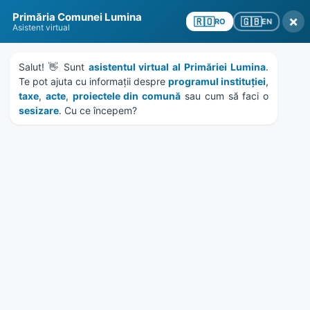
Skip
Skip
Skip
Skip
Primăria Comunei Lumina
to
to
to
to
×
🇬🇧
🇷🇴
EN
RO
Asistent virtual
content
left
right
footer
sidebar
sidebar
Salut! 👋 Sunt 
asistentul virtual al Primăriei Lumina
MENU
. 
Te pot ajuta cu informații despre 
programul instituției
, 
taxe
, 
acte
, 
proiectele din comună
 sau cum să faci o 
sesizare
. Cu ce începem?
HCL 113/2017 – Actualizare
inventar domeniu privat
Home
Documente
/
Attachments
File
113.pdf
94 kB
size: