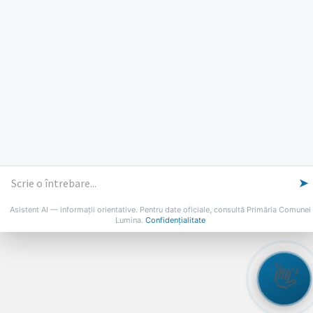
PROGRAMUL CU PUBLICUL
[vezi program]
Email
Facebook
YouTube
Despre Lumina
Primar
Consiliul Local
Date de contact
Noutăți
B-AWARE
© 2026 Primăria Comunei Lumina
➤
Asistent AI — informații orientative. Pentru date oficiale, consultă Primăria Comunei
Lumina.
Confidențialitate
👋