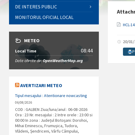
DE INTERES PUBLIC
Attach
MONITORUL OFICIAL LOCAL
HCL-14
METEO
20/01
08:44
Local Time
P
Date oferite de:
OpenWeatherMap.org
AVERTIZARI METEO
Tipul mesajului : Atentionare nowcasting
06/08/2026
COD : GALBEN Ziua/luna/anul : 06-08-2026
Ora : 23 Nr. mesajului : 2 Intre orele : 23:00 si
00:00 In zona : Județul Botoşani: Dorohoi,
Mihai Eminescu, Frumușica, Tudora,
Vlădeni, Șendriceni, Vârfu Câmpului,