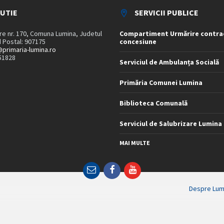
TUTIE
SERVICII PUBLICE
are nr. 170, Comuna Lumina, Judetul
Compartiment Urmărire contra
 Postal: 907175
concesiune
primaria-lumina.ro
51828
Serviciul de Ambulanța Socială
Primăria Comunei Lumina
Biblioteca Comunală
Serviciul de Salubrizare Lumina
MAI MULTE
Email
Facebook
YouTube
Despre Lum