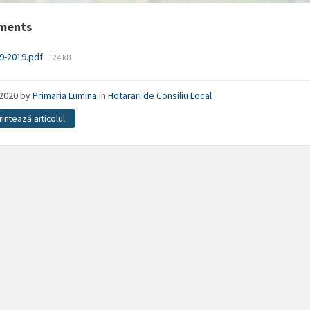
ments
File
9-2019.pdf
124 kB
size:
/2020
by
Primaria Lumina
in
Hotarari de Consiliu Local
rintează articolul