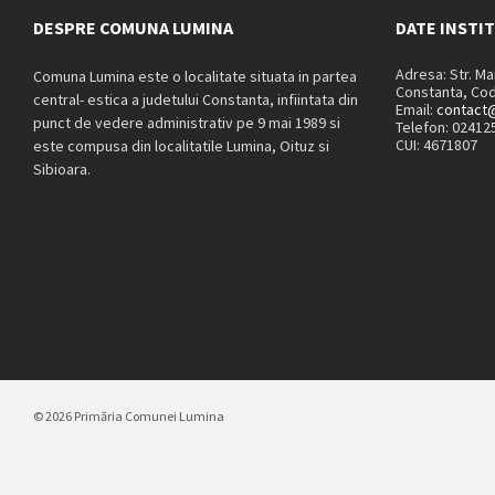
DESPRE COMUNA LUMINA
DATE INSTI
Adresa: Str. M
Comuna Lumina este o localitate situata in partea
Constanta, Cod
central- estica a judetului Constanta, infiintata din
Email:
contact@
punct de vedere administrativ pe 9 mai 1989 si
Telefon: 02412
CUI: 4671807
este compusa din localitatile Lumina, Oituz si
Sibioara.
© 2026 Primăria Comunei Lumina