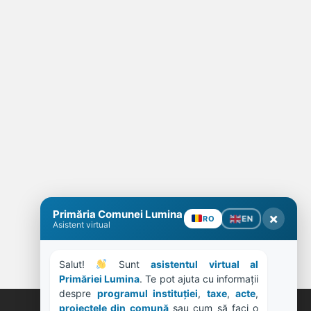
Primăria Comunei Lumina
×
EN
RO
Asistent virtual
Salut! 
 Sunt 
asistentul virtual al 
Primăriei Lumina
. Te pot ajuta cu informații 
despre 
programul instituției
, 
taxe
, 
acte
, 
proiectele din comună
 sau cum să faci o 