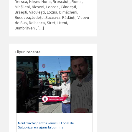
Dersca, Hilișeu-Horia, Broscăuți, Roma,
Mihăileni, Nicșeni, Leorda, Cândești,
Brăești, Văculești, Lozna, Dimăcheni,
Bucecea;Județul Suceava: Rădăuți, Vicovu
de Sus, Dolhasca, Siret, Liteni,
Dumbrăveni, […]
Clipuri recente
Noul tractor pentru Serviciul Local de
Salubrizare a ajuns la Lumina