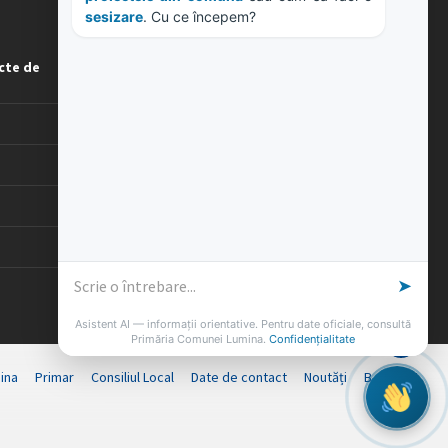
sesizare
. Cu ce începem?
ORE DE LUCRU
cte de
PROGRAM INSTITUTIE
Luni, Miercuri, Joi: 8-16
Marti: 8-18
Vineri: 8-14
PROGRAMUL CU PUBLICUL
[vezi program]
➤
Asistent AI — informații orientative. Pentru date oficiale, consultă
Primăria Comunei Lumina.
Confidențialitate
ina
Primar
Consiliul Local
Date de contact
Noutăți
B-AWARE