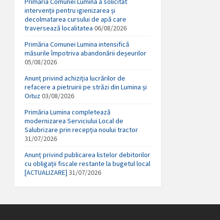
Primăria Comunei Lumina a solicitat
intervenții pentru igienizarea și
decolmatarea cursului de apă care
traversează localitatea
06/08/2026
Primăria Comunei Lumina intensifică
măsurile împotriva abandonării deșeurilor
05/08/2026
Anunț privind achiziția lucrărilor de
refacere a pietruirii pe străzi din Lumina și
Oituz
03/08/2026
Primăria Lumina completează
modernizarea Serviciului Local de
Salubrizare prin recepția noului tractor
31/07/2026
Anunț privind publicarea listelor debitorilor
cu obligații fiscale restante la bugetul local
[ACTUALIZARE]
31/07/2026