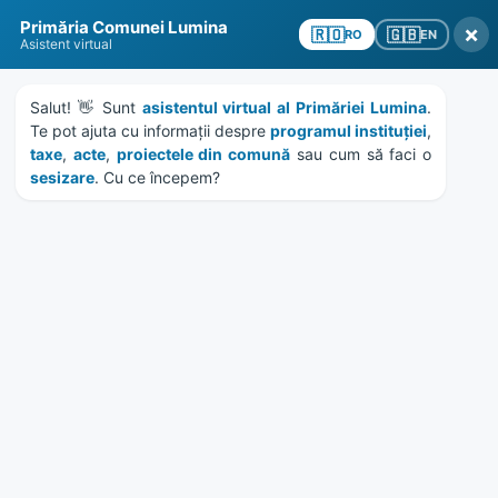
Skip
Skip
Skip
Skip
Primăria Comunei Lumina
to
to
to
to
×
🇬🇧
🇷🇴
EN
RO
Asistent virtual
content
left
right
footer
sidebar
sidebar
Salut! 👋 Sunt 
asistentul virtual al Primăriei Lumina
. 
Te pot ajuta cu informații despre 
programul instituției
, 
taxe
, 
acte
, 
proiectele din comună
 sau cum să faci o 
sesizare
. Cu ce începem?
MENU
HCL 176/2021 – aprobare
raport de evaluare teren
str. Pinului nr. 28
Home
Documente
/