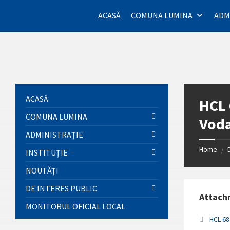
Skip
Skip
Skip
Skip
to
to
to
to
ACASĂ
COMUNA LUMINA
ADM
content
left
right
footer
sidebar
sidebar
ACASĂ
HCL 
COMUNA LUMINA
Voda
ADMINISTRAȚIE
Home
/
INSTITUȚIE
NOUTĂȚI
DE INTERES PUBLIC
Attach
MONITORUL OFICIAL LOCAL
HCL-68