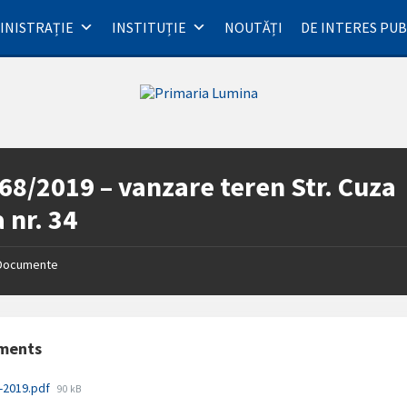
INISTRAȚIE
INSTITUȚIE
NOUTĂȚI
DE INTERES PUB
68/2019 – vanzare teren Str. Cuza
 nr. 34
Documente
ments
File
-2019.pdf
90 kB
size: