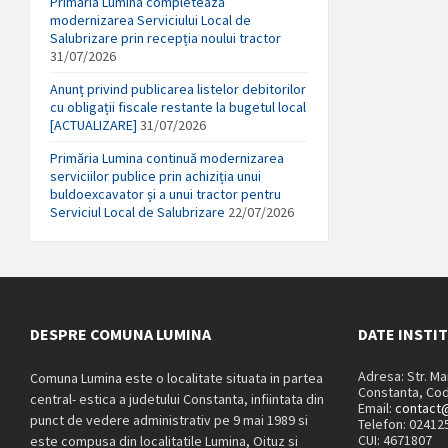
Primăria Lumina completează
modernizarea Serviciului Local de
Salubrizare prin recepția noului tractor
31/07/2026
Anunț privind publicarea listelor debitorilor
cu obligații fiscale restante la bugetul local
[ACTUALIZARE]
31/07/2026
Primăria Lumina continuă modernizarea
serviciilor publice prin achiziția unui
buldoexcavator și a unui tractor pentru
Serviciul Local de Salubrizare
22/07/2026
DESPRE COMUNA LUMINA
DATE INSTI
Adresa: Str. M
Comuna Lumina este o localitate situata in partea
Constanta, Cod
central- estica a judetului Constanta, infiintata din
Email:
contact@
punct de vedere administrativ pe 9 mai 1989 si
Telefon: 02412
CUI: 4671807
este compusa din localitatile Lumina, Oituz si