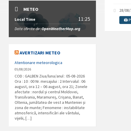
METEO
28/08
11:25
Local Time
🖨️ 
Date oferite de:
OpenWeatherMap.org
AVERTIZARI METEO
Atentionare meteorologica
05/08/2026
COD : GALBEN Ziua/luna/anul : 05-08-2026
Ora : 10 : 00 Nr. mesajului : 2 Intervalul : 06
august, ora 12 – 06 august, ora 21; Zonele
afectate : nordul și centrul Moldovei,
Transilvania, Maramureș, Crișana, Banat,
Oltenia, jumătatea de vest a Munteniei și
zona de munte; Fenomene : instabilitate
atmosferică, intensificări ale vântului,
vijelii, […]