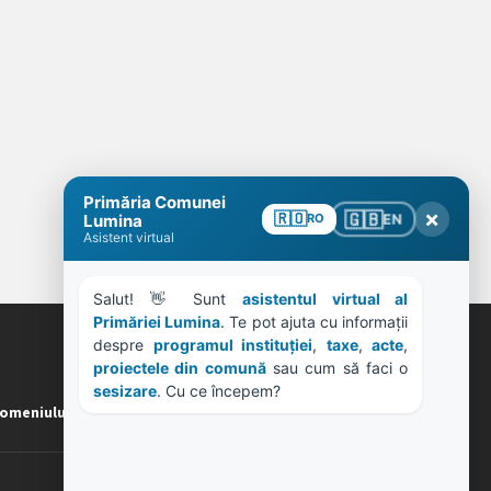
Primăria Comunei
×
🇬🇧
🇷🇴
EN
Lumina
RO
Asistent virtual
Salut! 👋 Sunt 
asistentul virtual al 
Primăriei Lumina
. Te pot ajuta cu informații 
despre 
programul instituției
, 
taxe
, 
acte
, 
ORE DE LUCRU
proiectele din comună
 sau cum să faci o 
sesizare
. Cu ce începem?
omeniului
PROGRAM INSTITUTIE
Luni, Miercuri, Joi: 8-16
Marti: 8-18
Vineri: 8-14