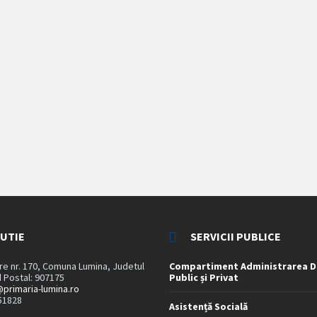
TUTIE
SERVICII PUBLICE
are nr. 170, Comuna Lumina, Judetul
Compartiment Administrarea D
 Postal: 907175
Public și Privat
primaria-lumina.ro
51828
Asistență Socială