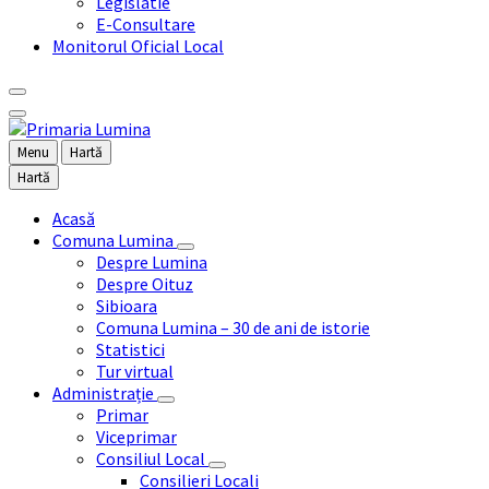
Legislatie
E-Consultare
Monitorul Oficial Local
Menu
Hartă
Hartă
Acasă
Comuna Lumina
Despre Lumina
Despre Oituz
Sibioara
Comuna Lumina – 30 de ani de istorie
Statistici
Tur virtual
Administrație
Primar
Viceprimar
Consiliul Local
Consilieri Locali