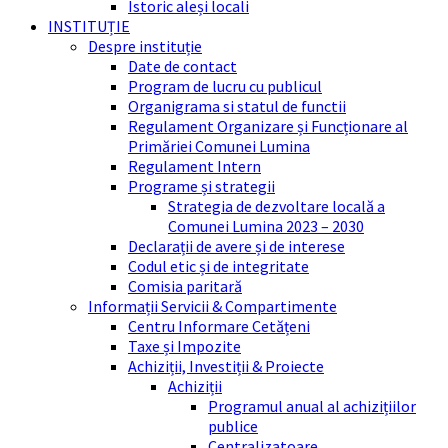
Istoric aleși locali
INSTITUȚIE
Despre instituție
Date de contact
Program de lucru cu publicul
Organigrama si statul de functii
Regulament Organizare și Funcționare al
Primăriei Comunei Lumina
Regulament Intern
Programe și strategii
Strategia de dezvoltare locală a
Comunei Lumina 2023 – 2030
Declarații de avere și de interese
Codul etic și de integritate
Comisia paritară
Informații Servicii & Compartimente
Centru Informare Cetățeni
Taxe și Impozite
Achiziții, Investiții & Proiecte
Achiziții
Programul anual al achizițiilor
publice
Centralizatoare