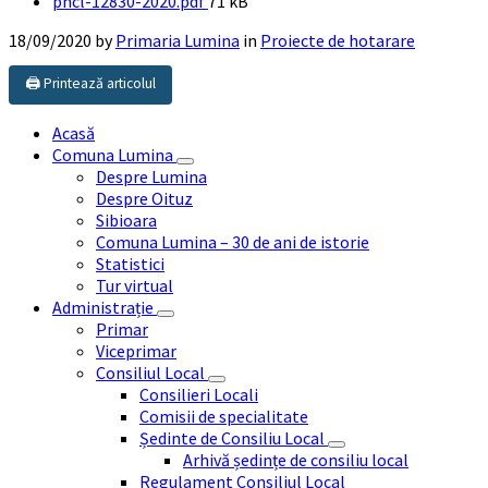
File
phcl-12830-2020.pdf
71 kB
size:
18/09/2020
by
Primaria Lumina
in
Proiecte de hotarare
🖨️ Printează articolul
Acasă
Comuna Lumina
Despre Lumina
Despre Oituz
Sibioara
Comuna Lumina – 30 de ani de istorie
Statistici
Tur virtual
Administrație
Primar
Viceprimar
Consiliul Local
Consilieri Locali
Comisii de specialitate
Ședinte de Consiliu Local
Arhivă ședințe de consiliu local
Regulament Consiliul Local