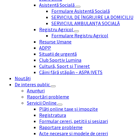
Asistență Socială
Formulare Asistență Socială
SERVICIUL DE ÎNGRIJIRE LA DOMICILIU
SERVICIUL AMBULANȚA SOCIALĂ
Registru Agricol
Formulare Registru Agricol
Resurse Umane
ADPP
Situații de urgență
Club Sportiv Lumina
Cultură, Sport si Tineret
Câini fără stăpân – ASPA IVETS
Noutăți
De interes public
Anunțuri
Raportări probleme
Servicii Online
Plăți online taxe și impozite
Registratura
Formular cereri, petitii si sesizari
Raportare probleme
Acte necesare si modele de cereri