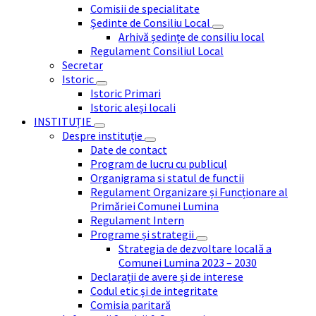
Comisii de specialitate
Ședinte de Consiliu Local
Arhivă ședințe de consiliu local
Regulament Consiliul Local
Secretar
Istoric
Istoric Primari
Istoric aleși locali
INSTITUȚIE
Despre instituție
Date de contact
Program de lucru cu publicul
Organigrama si statul de functii
Regulament Organizare și Funcționare al
Primăriei Comunei Lumina
Regulament Intern
Programe și strategii
Strategia de dezvoltare locală a
Comunei Lumina 2023 – 2030
Declarații de avere și de interese
Codul etic și de integritate
Comisia paritară