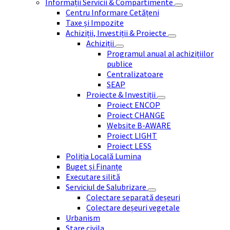
Informații Servicii & Compartimente
Centru Informare Cetățeni
Taxe și Impozite
Achiziții, Investiții & Proiecte
Achiziții
Programul anual al achizițiilor
publice
Centralizatoare
SEAP
Proiecte & Investiții
Proiect ENCOP
Proiect CHANGE
Website B-AWARE
Proiect LIGHT
Proiect LESS
Poliția Locală Lumina
Buget și Finanțe
Executare silită
Serviciul de Salubrizare
Colectare separată deșeuri
Colectare deșeuri vegetale
Urbanism
Stare civila