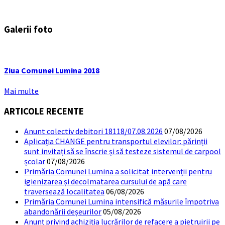
Galerii foto
Ziua Comunei Lumina 2018
Mai multe
ARTICOLE RECENTE
Anunt colectiv debitori 18118/07.08.2026
07/08/2026
Aplicația CHANGE pentru transportul elevilor: părinții
sunt invitați să se înscrie și să testeze sistemul de carpool
școlar
07/08/2026
Primăria Comunei Lumina a solicitat intervenții pentru
igienizarea și decolmatarea cursului de apă care
traversează localitatea
06/08/2026
Primăria Comunei Lumina intensifică măsurile împotriva
abandonării deșeurilor
05/08/2026
Anunț privind achiziția lucrărilor de refacere a pietruirii pe