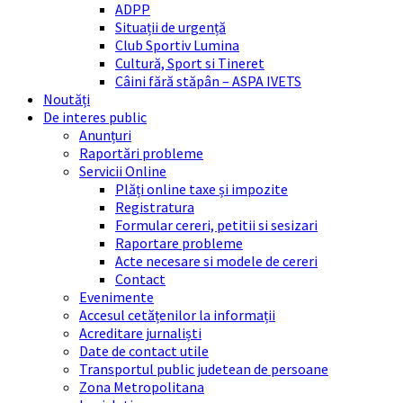
ADPP
Situații de urgență
Club Sportiv Lumina
Cultură, Sport si Tineret
Câini fără stăpân – ASPA IVETS
Noutăți
De interes public
Anunțuri
Raportări probleme
Servicii Online
Plăți online taxe și impozite
Registratura
Formular cereri, petitii si sesizari
Raportare probleme
Acte necesare si modele de cereri
Contact
Evenimente
Accesul cetățenilor la informații
Acreditare jurnaliști
Date de contact utile
Transportul public judetean de persoane
Zona Metropolitana