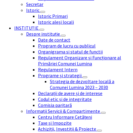
Secretar
Istoric
Istoric Primari
Istoric aleși locali
INSTITUȚIE
Despre instituție
Date de contact
Program de lucru cu publicul
Organigrama si statul de functii
Regulament Organizare și Funcționare al
Primăriei Comunei Lumina
Regulament Intern
Programe și strategii
Strategia de dezvoltare locală a
Comunei Lumina 2023 – 2030
Declarații de avere și de interese
Codul etic și de integritate
Comisia paritară
Informații Servicii & Compartimente
Centru Informare Cetățeni
Taxe și Impozite
Achiziții, Investiții & Proiecte