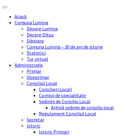
Skip
Skip
Skip
Skip
to
to
to
to
Acasă
content
left
right
footer
Comuna Lumina
sidebar
sidebar
Despre Lumina
Despre Oituz
Sibioara
Comuna Lumina – 30 de ani de istorie
Statistici
Tur virtual
Administrație
Primar
Viceprimar
Consiliul Local
Consilieri Locali
Comisii de specialitate
Ședinte de Consiliu Local
Arhivă ședințe de consiliu local
Regulament Consiliul Local
Secretar
Istoric
Istoric Primari