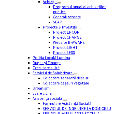
Achiziții
Programul anual al achizițiilor
publice
Centralizatoare
SEAP
Proiecte & Investiții
Proiect ENCOP
Proiect CHANGE
Website B-AWARE
Proiect LIGHT
Proiect LESS
Poliția Locală Lumina
Buget și Finanțe
Executare silită
Serviciul de Salubrizare
Colectare separată deșeuri
Colectare deșeuri vegetale
Urbanism
Stare civila
Asistență Socială
Formulare Asistență Socială
SERVICIUL DE ÎNGRIJIRE LA DOMICILIU
SERVICIUL AMBULANȚA SOCIALĂ