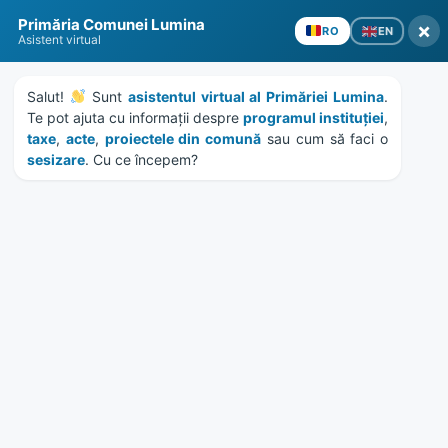
Skip
Skip
Skip
Skip
Primăria Comunei Lumina
to
to
to
to
×
EN
RO
Asistent virtual
content
left
right
footer
sidebar
sidebar
Salut! 
 Sunt 
asistentul virtual al Primăriei Lumina
. 
Te pot ajuta cu informații despre 
programul instituției
, 
taxe
, 
acte
, 
proiectele din comună
 sau cum să faci o 
sesizare
. Cu ce începem?
MENU
Proiecte de hotărâre
ședința ordinara a
consiliului local –
decembrie 2021