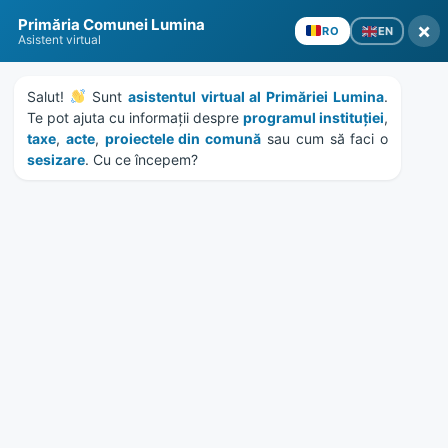
Skip
Skip
Skip
Skip
Primăria Comunei Lumina
to
to
to
to
×
EN
RO
Asistent virtual
content
left
right
footer
sidebar
sidebar
Salut! 
 Sunt 
asistentul virtual al Primăriei Lumina
. 
Te pot ajuta cu informații despre 
programul instituției
, 
taxe
, 
acte
, 
proiectele din comună
 sau cum să faci o 
sesizare
. Cu ce începem?
MENU
Publicatie de casatorie
Dolana Alexandru –
Aftanache Elena
Home
Documente
/