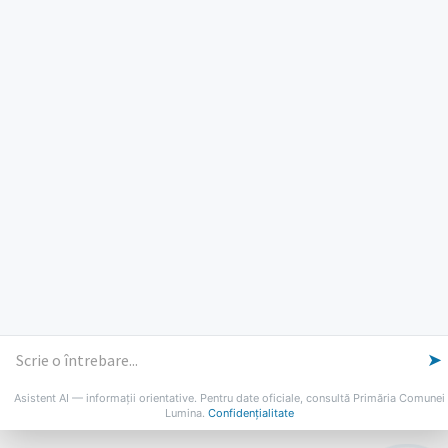
PROGRAM INSTITUTIE
Luni, Miercuri, Joi: 8-16
Marti: 8-18
Vineri: 8-14
PROGRAMUL CU PUBLICUL
[vezi program]
Email
Facebook
YouTube
Despre Lumina
Primar
Consiliul Local
Date de contact
Noutăți
B-AWARE
© 2026 Primăria Comunei Lumina
➤
Asistent AI — informații orientative. Pentru date oficiale, consultă Primăria Comunei
Lumina.
Confidențialitate