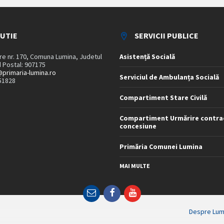
TUTIE
SERVICII PUBLICE
are nr. 170, Comuna Lumina, Judetul
Asistență Socială
 Postal: 907175
primaria-lumina.ro
Serviciul de Ambulanța Socială
51828
Compartiment Stare Civilă
Compartiment Urmărire contra
concesiune
Primăria Comunei Lumina
MAI MULTE
Email
Facebook
YouTube
Despre Lum