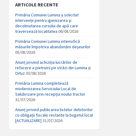
ARTICOLE RECENTE
Primăria Comunei Lumina a solicitat
intervenții pentru igienizarea și
decolmatarea cursului de apă care
traversează localitatea
06/08/2026
Primăria Comunei Lumina intensifică
măsurile împotriva abandonării deșeurilor
05/08/2026
Anunț privind achiziția lucrărilor de
refacere a pietruirii pe străzi din Lumina și
Oituz
03/08/2026
Primăria Lumina completează
modernizarea Serviciului Local de
Salubrizare prin recepția noului tractor
31/07/2026
Anunț privind publicarea listelor debitorilor
cu obligații fiscale restante la bugetul local
[ACTUALIZARE]
31/07/2026