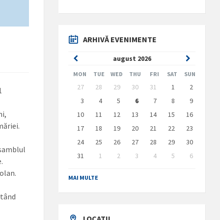
ARHIVĂ EVENIMENTE
Previous
Next
august
2026
Month
Month
MON
TUE
WED
THU
FRI
SAT
SUN
Skip
27
28
29
30
31
1
2
1
calendar
days
3
4
5
6
7
8
9
ni,
10
11
12
13
14
15
16
ăriei.
17
18
19
20
21
22
23
24
25
26
27
28
29
30
nsamblul
31
1
2
3
4
5
6
.
Back
iolan.
to
MAI MULTE
calendar
days
ctând
LOCATII