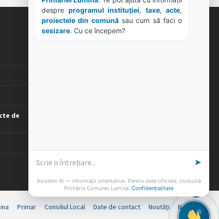
Primăriei Lumina
. Te pot ajuta cu informații 
despre 
programul instituției
, 
taxe
, 
acte
, 
proiectele din comună
 sau cum să faci o 
sesizare
. Cu ce începem?
ORE DE LUCRU
PROGRAM INSTITUTIE
Luni, Miercuri, Joi: 8-16
Marti: 8-18
Vineri: 8-14
PROGRAMUL CU PUBLICUL
cte de
[vezi program]
➤
Asistent AI — informații orientative. Pentru date oficiale, consultă
Primăria Comunei Lumina.
Confidențialitate
ina
Primar
Consiliul Local
Date de contact
Noutăți
B-AWARE