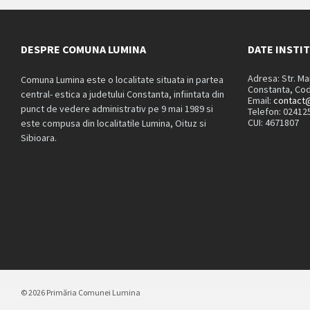
DESPRE COMUNA LUMINA
DATE INSTI
Adresa: Str. M
Comuna Lumina este o localitate situata in partea
Constanta, Cod
central- estica a judetului Constanta, infiintata din
Email:
contact@
punct de vedere administrativ pe 9 mai 1989 si
Telefon: 02412
CUI: 4671807
este compusa din localitatile Lumina, Oituz si
Sibioara.
© 2026 Primăria Comunei Lumina