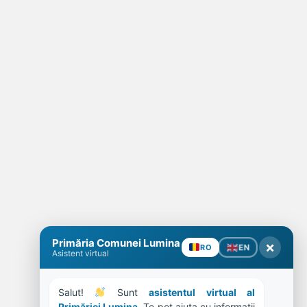
Primăria Comunei Lumina
×
EN
RO
Asistent virtual
Salut! 
 Sunt 
asistentul virtual al 