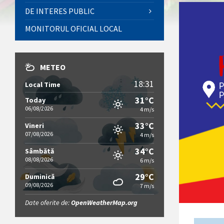
DE INTERES PUBLIC
MONITORUL OFICIAL LOCAL
METEO
18:31
Local Time
31°C
Today
06/08/2026
4 m/s
33°C
Vineri
07/08/2026
4 m/s
34°C
Sâmbătă
08/08/2026
6 m/s
29°C
Duminică
09/08/2026
7 m/s
Date oferite de:
OpenWeatherMap.org