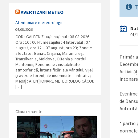
T
AVERTIZARI METEO
Atentionare meteorologica
Da
06/08/2026
01/
COD : GALBEN Ziua/luna/anul : 06-08-2026
Ora : 10 : 00 Nr. mesajului : 4 Intervalul : 07
august, ora 12 – 07 august, ora 23; Zonele
afectate : Banat, Crișana, Maramureș,
Primăria
Transilvania, Moldova, Oltenia și nordul
Decembr
Munteniei; Fenomene : instabilitate
atmosferică, intensificări ale vântului, vijelii
Activităţ
și averse torențiale însemnate cantitativ;
intonare
Mesaj : ATENȚIONARE METEOROLOGICĂCOD
[…]
Evenimen
de Dansu
Autorităț
Clipuri recente
* partic
normele 