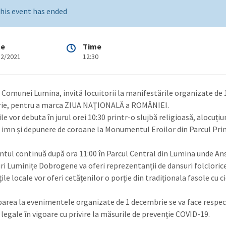
his event has ended
te
Time
12/2021
12:30
 Comunei Lumina, invită locuitorii la manifestările organizate de 
ie, pentru a marca ZIUA NAŢIONALĂ a ROMÂNIEI.
ile vor debuta în jurul orei 10:30 printr-o slujbă religioasă, alocuțiu
 imn și depunere de coroane la Monumentul Eroilor din Parcul Prim
tul continuă după ora 11:00 în Parcul Central din Lumina unde A
ri Luminițe Dobrogene va oferi reprezentanții de dansuri folclorice
ile locale vor oferi cetățenilor o porție din tradiționala fasole cu c
iparea la evenimentele organizate de 1 decembrie se va face respe
legale în vigoare cu privire la măsurile de prevenție COVID-19.