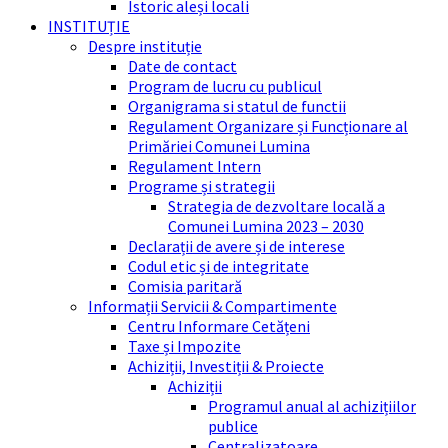
Istoric aleși locali
INSTITUȚIE
Despre instituție
Date de contact
Program de lucru cu publicul
Organigrama si statul de functii
Regulament Organizare și Funcționare al
Primăriei Comunei Lumina
Regulament Intern
Programe și strategii
Strategia de dezvoltare locală a
Comunei Lumina 2023 – 2030
Declarații de avere și de interese
Codul etic și de integritate
Comisia paritară
Informații Servicii & Compartimente
Centru Informare Cetățeni
Taxe și Impozite
Achiziții, Investiții & Proiecte
Achiziții
Programul anual al achizițiilor
publice
Centralizatoare