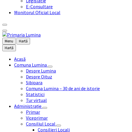
Legislatie
E-Consultare
Monitorul Oficial Local
Menu
Hartă
Hartă
Acasă
Comuna Lumina
Despre Lumina
Despre Oituz
Sibioara
Comuna Lumina – 30 de ani de istorie
Statistici
Tur virtual
Administrație
Primar
Viceprimar
Consiliul Local
Consilieri Locali