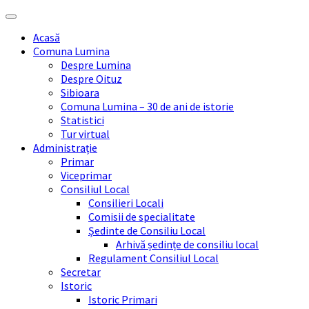
Skip
Skip
Skip
Skip
to
to
to
to
Acasă
content
left
right
footer
Comuna Lumina
sidebar
sidebar
Despre Lumina
Despre Oituz
Sibioara
Comuna Lumina – 30 de ani de istorie
Statistici
Tur virtual
Administrație
Primar
Viceprimar
Consiliul Local
Consilieri Locali
Comisii de specialitate
Ședinte de Consiliu Local
Arhivă ședințe de consiliu local
Regulament Consiliul Local
Secretar
Istoric
Istoric Primari