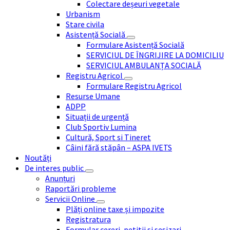
Colectare deșeuri vegetale
Urbanism
Stare civila
Asistență Socială
Formulare Asistență Socială
SERVICIUL DE ÎNGRIJIRE LA DOMICILIU
SERVICIUL AMBULANȚA SOCIALĂ
Registru Agricol
Formulare Registru Agricol
Resurse Umane
ADPP
Situații de urgență
Club Sportiv Lumina
Cultură, Sport si Tineret
Câini fără stăpân – ASPA IVETS
Noutăți
De interes public
Anunțuri
Raportări probleme
Servicii Online
Plăți online taxe și impozite
Registratura
Formular cereri, petitii si sesizari