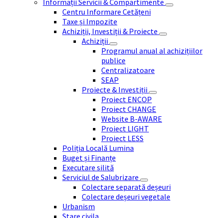
Informații Servicii & Compartimente
Centru Informare Cetățeni
Taxe și Impozite
Achiziții, Investiții & Proiecte
Achiziții
Programul anual al achizițiilor
publice
Centralizatoare
SEAP
Proiecte & Investiții
Proiect ENCOP
Proiect CHANGE
Website B-AWARE
Proiect LIGHT
Proiect LESS
Poliția Locală Lumina
Buget și Finanțe
Executare silită
Serviciul de Salubrizare
Colectare separată deșeuri
Colectare deșeuri vegetale
Urbanism
Stare civila