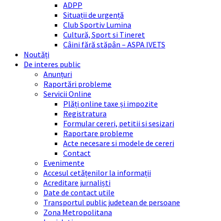
ADPP
Situații de urgență
Club Sportiv Lumina
Cultură, Sport si Tineret
Câini fără stăpân – ASPA IVETS
Noutăți
De interes public
Anunțuri
Raportări probleme
Servicii Online
Plăți online taxe și impozite
Registratura
Formular cereri, petitii si sesizari
Raportare probleme
Acte necesare si modele de cereri
Contact
Evenimente
Accesul cetățenilor la informații
Acreditare jurnaliști
Date de contact utile
Transportul public judetean de persoane
Zona Metropolitana