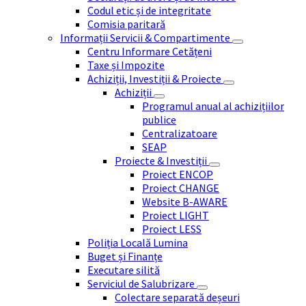
Codul etic și de integritate
Comisia paritară
Informații Servicii & Compartimente
Centru Informare Cetățeni
Taxe și Impozite
Achiziții, Investiții & Proiecte
Achiziții
Programul anual al achizițiilor
publice
Centralizatoare
SEAP
Proiecte & Investiții
Proiect ENCOP
Proiect CHANGE
Website B-AWARE
Proiect LIGHT
Proiect LESS
Poliția Locală Lumina
Buget și Finanțe
Executare silită
Serviciul de Salubrizare
Colectare separată deșeuri