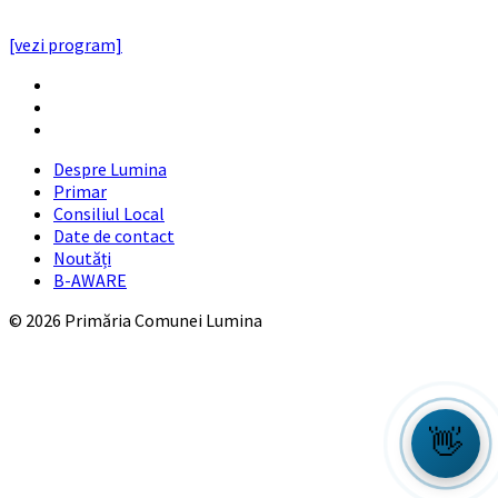
PROGRAMUL CU PUBLICUL
[vezi program]
Email
Facebook
YouTube
Despre Lumina
Primar
Consiliul Local
Date de contact
Noutăți
B-AWARE
© 2026 Primăria Comunei Lumina
👋