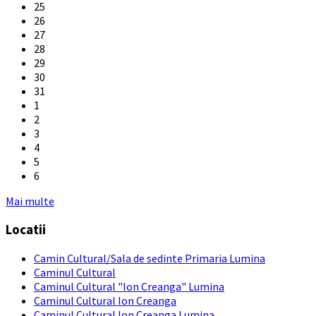
25
26
27
28
29
30
31
1
2
3
4
5
6
Back
Mai multe
to
Locatii
calendar
days
Camin Cultural/Sala de sedinte Primaria Lumina
Caminul Cultural
Caminul Cultural "Ion Creanga" Lumina
Caminul Cultural Ion Creanga
Caminul Cultural Ion Creanga Lumina