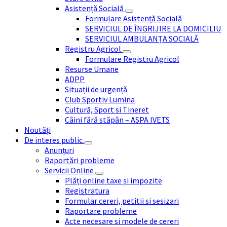
Asistență Socială
Formulare Asistență Socială
SERVICIUL DE ÎNGRIJIRE LA DOMICILIU
SERVICIUL AMBULANȚA SOCIALĂ
Registru Agricol
Formulare Registru Agricol
Resurse Umane
ADPP
Situații de urgență
Club Sportiv Lumina
Cultură, Sport si Tineret
Câini fără stăpân – ASPA IVETS
Noutăți
De interes public
Anunțuri
Raportări probleme
Servicii Online
Plăți online taxe și impozite
Registratura
Formular cereri, petitii si sesizari
Raportare probleme
Acte necesare si modele de cereri