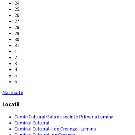
24
25
26
27
28
29
30
31
1
2
3
4
5
6
Back
Mai multe
to
Locatii
calendar
days
Camin Cultural/Sala de sedinte Primaria Lumina
Caminul Cultural
Caminul Cultural "Ion Creanga" Lumina
Caminul Cultural Ion Creanga