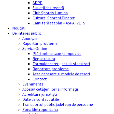
ADPP
Situații de urgență
Club Sportiv Lumina
Cultură, Sport si Tineret
Câini fără stăpân – ASPA IVETS
Noutăți
De interes public
Anunțuri
Raportări probleme
Servicii Online
Plăți online taxe și impozite
Registratura
Formular cereri, petitii si sesizari
Raportare probleme
Acte necesare si modele de cereri
Contact
Evenimente
Accesul cetățenilor la informații
Acreditare jurnaliști
Date de contact utile
Transportul public judetean de persoane
Zona Metropolitana