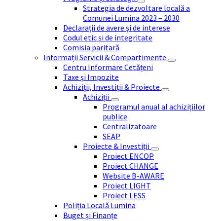
Strategia de dezvoltare locală a
Comunei Lumina 2023 – 2030
Declarații de avere și de interese
Codul etic și de integritate
Comisia paritară
Informații Servicii & Compartimente
Centru Informare Cetățeni
Taxe și Impozite
Achiziții, Investiții & Proiecte
Achiziții
Programul anual al achizițiilor
publice
Centralizatoare
SEAP
Proiecte & Investiții
Proiect ENCOP
Proiect CHANGE
Website B-AWARE
Proiect LIGHT
Proiect LESS
Poliția Locală Lumina
Buget și Finanțe