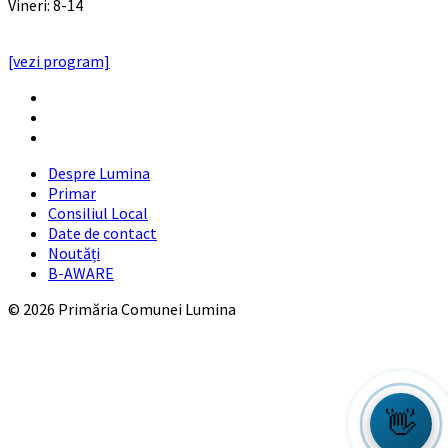
Vineri: 8-14
PROGRAMUL CU PUBLICUL
[vezi program]
Email
Facebook
YouTube
Despre Lumina
Primar
Consiliul Local
Date de contact
Noutăți
B-AWARE
© 2026 Primăria Comunei Lumina
👋