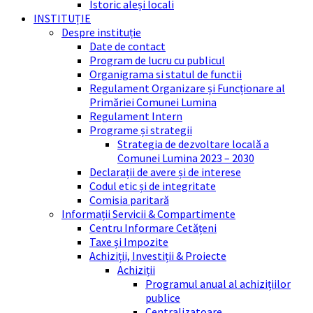
Istoric aleși locali
INSTITUȚIE
Despre instituție
Date de contact
Program de lucru cu publicul
Organigrama si statul de functii
Regulament Organizare și Funcționare al
Primăriei Comunei Lumina
Regulament Intern
Programe și strategii
Strategia de dezvoltare locală a
Comunei Lumina 2023 – 2030
Declarații de avere și de interese
Codul etic și de integritate
Comisia paritară
Informații Servicii & Compartimente
Centru Informare Cetățeni
Taxe și Impozite
Achiziții, Investiții & Proiecte
Achiziții
Programul anual al achizițiilor
publice
Centralizatoare