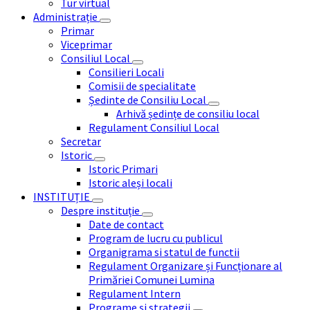
Tur virtual
Administrație
Primar
Viceprimar
Consiliul Local
Consilieri Locali
Comisii de specialitate
Ședinte de Consiliu Local
Arhivă ședințe de consiliu local
Regulament Consiliul Local
Secretar
Istoric
Istoric Primari
Istoric aleși locali
INSTITUȚIE
Despre instituție
Date de contact
Program de lucru cu publicul
Organigrama si statul de functii
Regulament Organizare și Funcționare al
Primăriei Comunei Lumina
Regulament Intern
Programe și strategii