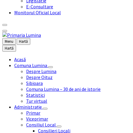
Legislatie
E-Consultare
Monitorul Oficial Local
Menu
Hartă
Hartă
Acasă
Comuna Lumina
Despre Lumina
Despre Oituz
Sibioara
Comuna Lumina – 30 de ani de istorie
Statistici
Tur virtual
Administrație
Primar
Viceprimar
Consiliul Local
Consilieri Locali