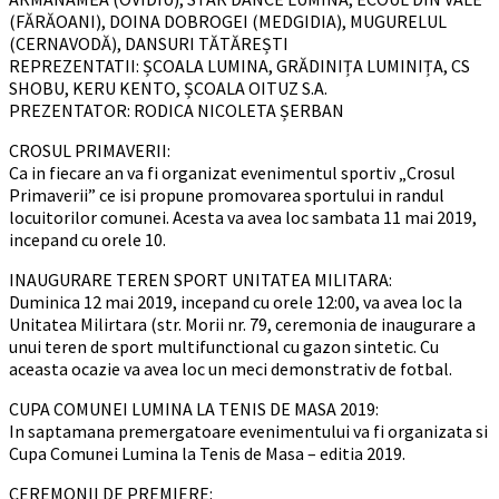
(FĂRĂOANI), DOINA DOBROGEI (MEDGIDIA), MUGURELUL
(CERNAVODĂ), DANSURI TĂTĂREȘTI
REPREZENTATII: ȘCOALA LUMINA, GRĂDINIȚA LUMINIȚA, CS
SHOBU, KERU KENTO, ȘCOALA OITUZ S.A.
PREZENTATOR: RODICA NICOLETA ȘERBAN
CROSUL PRIMAVERII:
Ca in fiecare an va fi organizat evenimentul sportiv „Crosul
Primaverii” ce isi propune promovarea sportului in randul
locuitorilor comunei. Acesta va avea loc sambata 11 mai 2019,
incepand cu orele 10.
INAUGURARE TEREN SPORT UNITATEA MILITARA:
Duminica 12 mai 2019, incepand cu orele 12:00, va avea loc la
Unitatea Milirtara (str. Morii nr. 79, ceremonia de inaugurare a
unui teren de sport multifunctional cu gazon sintetic. Cu
aceasta ocazie va avea loc un meci demonstrativ de fotbal.
CUPA COMUNEI LUMINA LA TENIS DE MASA 2019:
In saptamana premergatoare evenimentului va fi organizata si
Cupa Comunei Lumina la Tenis de Masa – editia 2019.
CEREMONII DE PREMIERE: