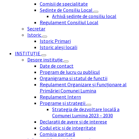
Comisii de specialitate
Ședinte de Consiliu Local
Arhivă ședințe de consiliu local
Regulament Consiliul Local
Secretar
Istoric
Istoric Primari
Istoric aleși locali
INSTITUȚIE
Despre instituție
Date de contact
Program de lucru cu publicul
Organigrama si statul de functii
Regulament Organizare și Funcționare al
Primăriei Comunei Lumina
Regulament Intern
Programe și strategii
Strategia de dezvoltare locală a
Comunei Lumina 2023 – 2030
Declarații de avere și de interese
Codul etic și de integritate
Comisia paritară