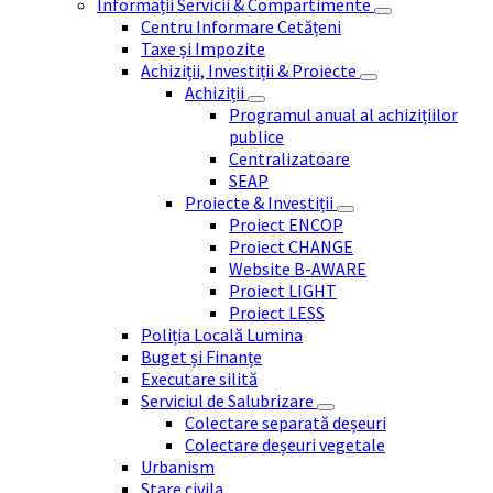
Informații Servicii & Compartimente
Centru Informare Cetățeni
Taxe și Impozite
Achiziții, Investiții & Proiecte
Achiziții
Programul anual al achizițiilor
publice
Centralizatoare
SEAP
Proiecte & Investiții
Proiect ENCOP
Proiect CHANGE
Website B-AWARE
Proiect LIGHT
Proiect LESS
Poliția Locală Lumina
Buget și Finanțe
Executare silită
Serviciul de Salubrizare
Colectare separată deșeuri
Colectare deșeuri vegetale
Urbanism
Stare civila