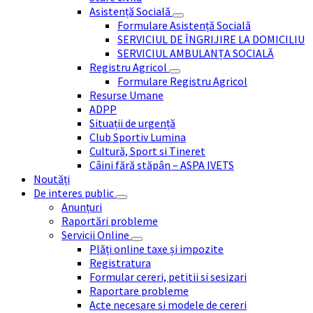
Asistență Socială
Formulare Asistență Socială
SERVICIUL DE ÎNGRIJIRE LA DOMICILIU
SERVICIUL AMBULANȚA SOCIALĂ
Registru Agricol
Formulare Registru Agricol
Resurse Umane
ADPP
Situații de urgență
Club Sportiv Lumina
Cultură, Sport si Tineret
Câini fără stăpân – ASPA IVETS
Noutăți
De interes public
Anunțuri
Raportări probleme
Servicii Online
Plăți online taxe și impozite
Registratura
Formular cereri, petitii si sesizari
Raportare probleme
Acte necesare si modele de cereri