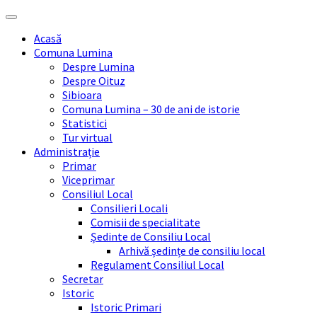
Skip
Skip
Skip
Skip
to
to
to
to
Acasă
content
left
right
footer
Comuna Lumina
sidebar
sidebar
Despre Lumina
Despre Oituz
Sibioara
Comuna Lumina – 30 de ani de istorie
Statistici
Tur virtual
Administrație
Primar
Viceprimar
Consiliul Local
Consilieri Locali
Comisii de specialitate
Ședinte de Consiliu Local
Arhivă ședințe de consiliu local
Regulament Consiliul Local
Secretar
Istoric
Istoric Primari