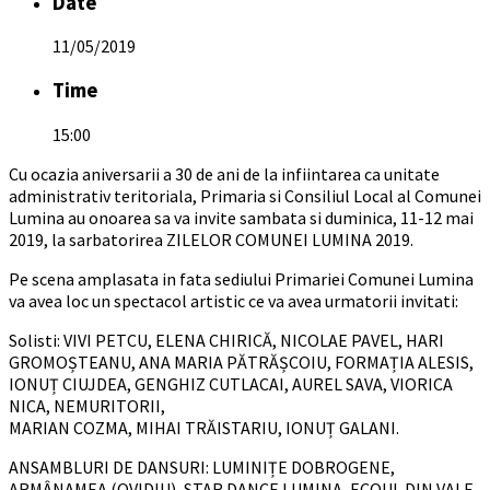
Date
11/05/2019
Time
15:00
Cu ocazia aniversarii a 30 de ani de la infiintarea ca unitate
administrativ teritoriala, Primaria si Consiliul Local al Comunei
Lumina au onoarea sa va invite sambata si duminica, 11-12 mai
2019, la sarbatorirea ZILELOR COMUNEI LUMINA 2019.
Pe scena amplasata in fata sediului Primariei Comunei Lumina
va avea loc un spectacol artistic ce va avea urmatorii invitati:
Solisti: VIVI PETCU, ELENA CHIRICĂ, NICOLAE PAVEL, HARI
GROMOȘTEANU, ANA MARIA PĂTRĂȘCOIU, FORMAȚIA ALESIS,
IONUȚ CIUJDEA, GENGHIZ CUTLACAI, AUREL SAVA, VIORICA
NICA, NEMURITORII,
MARIAN COZMA, MIHAI TRĂISTARIU, IONUȚ GALANI.
ANSAMBLURI DE DANSURI: LUMINIȚE DOBROGENE,
ARMÂNAMEA (OVIDIU), STAR DANCE LUMINA, ECOUL DIN VALE