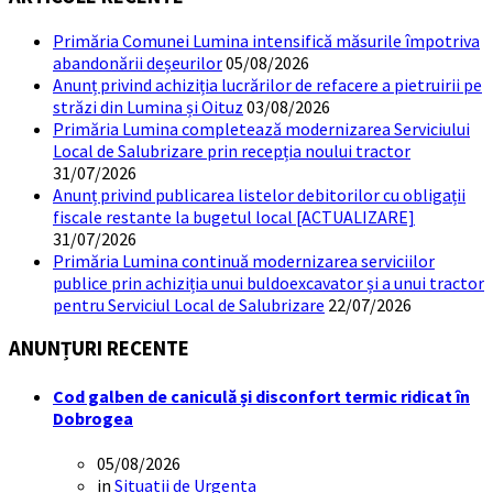
Primăria Comunei Lumina intensifică măsurile împotriva
abandonării deșeurilor
05/08/2026
Anunț privind achiziția lucrărilor de refacere a pietruirii pe
străzi din Lumina și Oituz
03/08/2026
Primăria Lumina completează modernizarea Serviciului
Local de Salubrizare prin recepția noului tractor
31/07/2026
Anunț privind publicarea listelor debitorilor cu obligații
fiscale restante la bugetul local [ACTUALIZARE]
31/07/2026
Primăria Lumina continuă modernizarea serviciilor
publice prin achiziția unui buldoexcavator și a unui tractor
pentru Serviciul Local de Salubrizare
22/07/2026
ANUNȚURI RECENTE
Cod galben de caniculă și disconfort termic ridicat în
Dobrogea
05/08/2026
in
Situatii de Urgenta