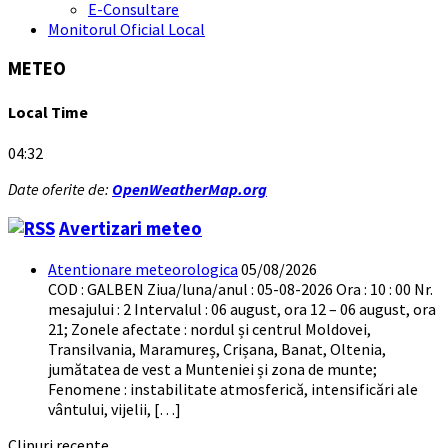
E-Consultare
Monitorul Oficial Local
METEO
Local Time
04:32
Date oferite de:
OpenWeatherMap.org
Avertizari meteo
Atentionare meteorologica
05/08/2026
COD : GALBEN Ziua/luna/anul : 05-08-2026 Ora : 10 : 00 Nr.
mesajului : 2 Intervalul : 06 august, ora 12 – 06 august, ora
21; Zonele afectate : nordul și centrul Moldovei,
Transilvania, Maramureș, Crișana, Banat, Oltenia,
jumătatea de vest a Munteniei și zona de munte;
Fenomene : instabilitate atmosferică, intensificări ale
vântului, vijelii, […]
Clipuri recente