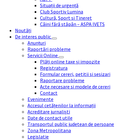
Situații de urgență
Club Sportiv Lumina
Cultură, Sport si Tineret
Câini fără stăpân – ASPA IVETS
Noutăți
De interes public
Anunțuri
Raportări probleme
Servicii Online
Plăți online taxe și impozite
Registratura
Formular cereri, petitii si sesizari
Raportare probleme
Acte necesare si modele de cereri
Contact
Evenimente
Accesul cetățenilor la informații
Acreditare jurnaliști
Date de contact utile
Transportul public judetean de persoane
Zona Metropolitana
Legislatie