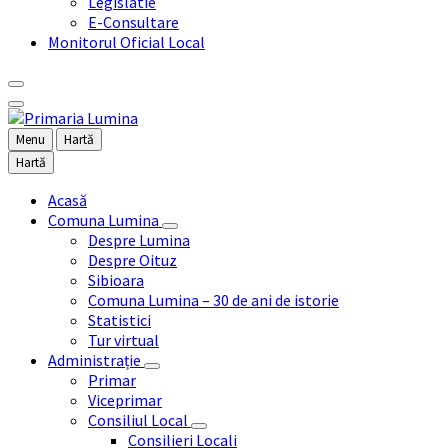
Legislatie
E-Consultare
Monitorul Oficial Local
Menu
Hartă
Hartă
Acasă
Comuna Lumina
Despre Lumina
Despre Oituz
Sibioara
Comuna Lumina – 30 de ani de istorie
Statistici
Tur virtual
Administrație
Primar
Viceprimar
Consiliul Local
Consilieri Locali