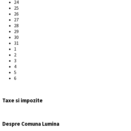
24
25
26
27
28
29
30
31
1
2
3
4
5
6
Back
to
Taxe si impozite
calendar
days
Despre Comuna Lumina