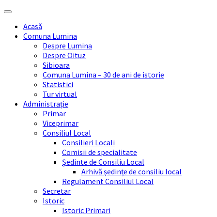
Skip
Skip
Skip
Skip
to
to
to
to
Acasă
content
left
right
footer
Comuna Lumina
sidebar
sidebar
Despre Lumina
Despre Oituz
Sibioara
Comuna Lumina – 30 de ani de istorie
Statistici
Tur virtual
Administrație
Primar
Viceprimar
Consiliul Local
Consilieri Locali
Comisii de specialitate
Ședinte de Consiliu Local
Arhivă ședințe de consiliu local
Regulament Consiliul Local
Secretar
Istoric
Istoric Primari