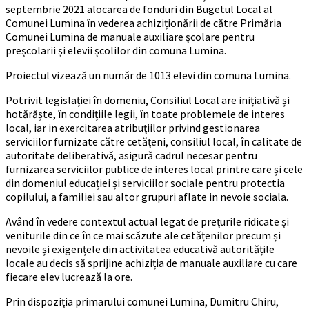
septembrie 2021 alocarea de fonduri din Bugetul Local al
Comunei Lumina în vederea achiziționării de către Primăria
Comunei Lumina de manuale auxiliare școlare pentru
preșcolarii și elevii școlilor din comuna Lumina.
Proiectul vizează un număr de 1013 elevi din comuna Lumina.
Potrivit legislației în domeniu, Consiliul Local are inițiativă și
hotărăște, în condițiile legii, în toate problemele de interes
local, iar in exercitarea atribuțiilor privind gestionarea
serviciilor furnizate către cetățeni, consiliul local, în calitate de
autoritate deliberativă, asigură cadrul necesar pentru
furnizarea serviciilor publice de interes local printre care și cele
din domeniul educației și serviciilor sociale pentru protectia
copilului, a familiei sau altor grupuri aflate in nevoie sociala.
Având în vedere contextul actual legat de prețurile ridicate și
veniturile din ce în ce mai scăzute ale cetățenilor precum și
nevoile și exigențele din activitatea educativă autoritățile
locale au decis să sprijine achiziția de manuale auxiliare cu care
fiecare elev lucrează la ore.
Prin dispoziția primarului comunei Lumina, Dumitru Chiru,