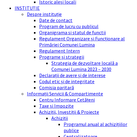
Istoric aleși locali
INSTITUȚIE
Despre instituție
Date de contact
Program de lucru cu publicul
Organigrama si statul de functii
Regulament Organizare și Funcționare al
Primăriei Comunei Lumina
Regulament Intern
Programe și strategii
Strategia de dezvoltare locală a
Comunei Lumina 2023 – 2030
Declarații de avere și de interese
Codul etic și de integritate
Comisia paritară
Informații Servicii & Compartimente
Centru Informare Cetățeni
Taxe și Impozite
Achiziții, Investiții & Proiecte
Achiziții
Programul anual al achizițiilor
publice
Centralizatoare