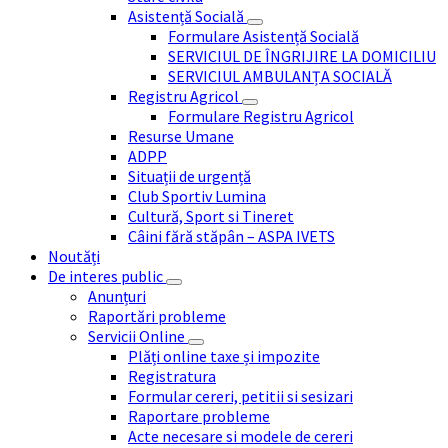
Asistență Socială
Formulare Asistență Socială
SERVICIUL DE ÎNGRIJIRE LA DOMICILIU
SERVICIUL AMBULANȚA SOCIALĂ
Registru Agricol
Formulare Registru Agricol
Resurse Umane
ADPP
Situații de urgență
Club Sportiv Lumina
Cultură, Sport si Tineret
Câini fără stăpân – ASPA IVETS
Noutăți
De interes public
Anunțuri
Raportări probleme
Servicii Online
Plăți online taxe și impozite
Registratura
Formular cereri, petitii si sesizari
Raportare probleme
Acte necesare si modele de cereri