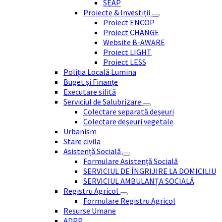
SEAP
Proiecte & Investiții
Proiect ENCOP
Proiect CHANGE
Website B-AWARE
Proiect LIGHT
Proiect LESS
Poliția Locală Lumina
Buget și Finanțe
Executare silită
Serviciul de Salubrizare
Colectare separată deșeuri
Colectare deșeuri vegetale
Urbanism
Stare civila
Asistență Socială
Formulare Asistență Socială
SERVICIUL DE ÎNGRIJIRE LA DOMICILIU
SERVICIUL AMBULANȚA SOCIALĂ
Registru Agricol
Formulare Registru Agricol
Resurse Umane
ADPP