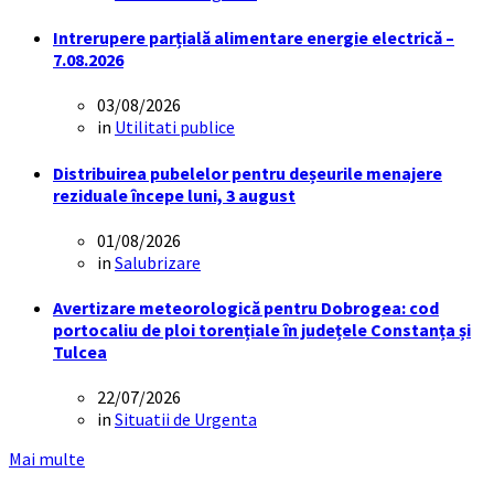
Intrerupere parțială alimentare energie electrică –
7.08.2026
03/08/2026
in
Utilitati publice
Distribuirea pubelelor pentru deșeurile menajere
reziduale începe luni, 3 august
01/08/2026
in
Salubrizare
Avertizare meteorologică pentru Dobrogea: cod
portocaliu de ploi torențiale în județele Constanța și
Tulcea
22/07/2026
in
Situatii de Urgenta
Mai multe