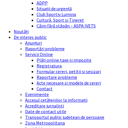
ADPP
Situații de urgență
Club Sportiv Lumina
Cultură, Sport si Tineret
Câini fără stăpân – ASPA IVETS
Noutăți
De interes public
Anunțuri
Raportări probleme
Servicii Online
Plăți online taxe și impozite
Registratura
Formular cereri, petitii si sesizari
Raportare probleme
Acte necesare si modele de cereri
Contact
Evenimente
Accesul cetățenilor la informații
Acreditare jurnaliști
Date de contact utile
Transportul public judetean de persoane
Zona Metropolitana