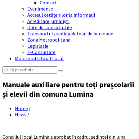
Contact
Evenimente
Accesul cetățenilor la informații
Acreditare jurnaliști
Date de contact utile
Transportul public judetean de persoane
Zona Metropolitana
Legislatie
E-Consultare
Monitorul Oficial Local
Search:
Manuale auxiliare pentru toți preșcolarii
și elevii din comuna Lumina
Home
/
News
/
Consiliul local Lumina a aprobat în cadrul ședintei din luna