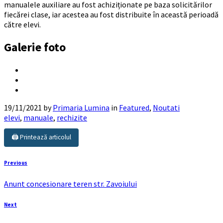
manualele auxiliare au fost achiziționate pe baza solicitărilor
fiecărei clase, iar acestea au fost distribuite în această perioadă
către elevi.
Galerie foto
19/11/2021
by
Primaria Lumina
in
Featured
,
Noutati
elevi
,
manuale
,
rechizite
🖨️ Printează articolul
Previous
Anunt concesionare teren str. Zavoiului
Next