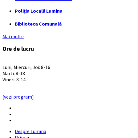
Poliția Locală Lumina
Biblioteca Comunală
Mai multe
Ore de lucru
PROGRAM INSTITUTIE
Luni, Miercuri, Joi: 8-16
Marti: 8-18
Vineri: 8-14
PROGRAMUL CU PUBLICUL
[vezi program]
Email
Facebook
YouTube
Despre Lumina
Primar