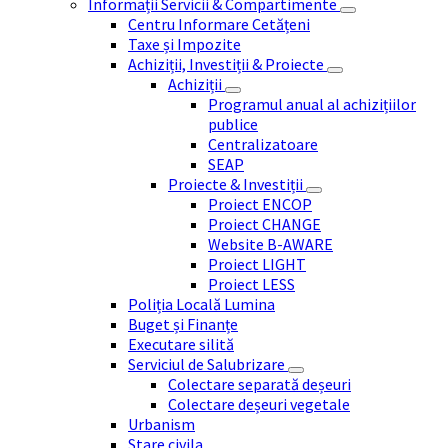
Informații Servicii & Compartimente
Centru Informare Cetățeni
Taxe și Impozite
Achiziții, Investiții & Proiecte
Achiziții
Programul anual al achizițiilor
publice
Centralizatoare
SEAP
Proiecte & Investiții
Proiect ENCOP
Proiect CHANGE
Website B-AWARE
Proiect LIGHT
Proiect LESS
Poliția Locală Lumina
Buget și Finanțe
Executare silită
Serviciul de Salubrizare
Colectare separată deșeuri
Colectare deșeuri vegetale
Urbanism
Stare civila