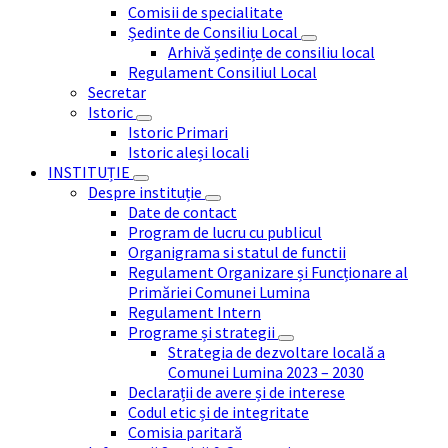
Comisii de specialitate
Ședinte de Consiliu Local
Arhivă ședințe de consiliu local
Regulament Consiliul Local
Secretar
Istoric
Istoric Primari
Istoric aleși locali
INSTITUȚIE
Despre instituție
Date de contact
Program de lucru cu publicul
Organigrama si statul de functii
Regulament Organizare și Funcționare al
Primăriei Comunei Lumina
Regulament Intern
Programe și strategii
Strategia de dezvoltare locală a
Comunei Lumina 2023 – 2030
Declarații de avere și de interese
Codul etic și de integritate
Comisia paritară