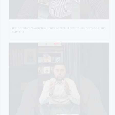
Primul buldoexcavator nou pentru Serviciul Local de Salubrizare a ajuns
la Lumina