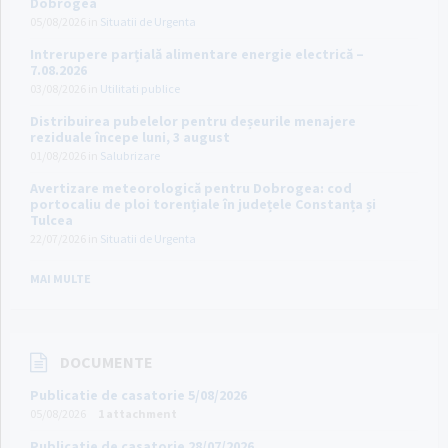
Dobrogea
05/08/2026
in
Situatii de Urgenta
Intrerupere parțială alimentare energie electrică –
7.08.2026
03/08/2026
in
Utilitati publice
Distribuirea pubelelor pentru deșeurile menajere
reziduale începe luni, 3 august
01/08/2026
in
Salubrizare
Avertizare meteorologică pentru Dobrogea: cod
portocaliu de ploi torențiale în județele Constanța și
Tulcea
22/07/2026
in
Situatii de Urgenta
MAI MULTE
DOCUMENTE
Publicatie de casatorie 5/08/2026
05/08/2026
1 attachment
Publicatie de casatorie 28/07/2026