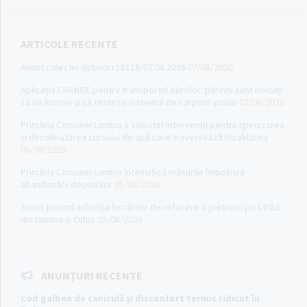
ARTICOLE RECENTE
Anunt colectiv debitori 18118/07.08.2026
07/08/2026
Aplicația CHANGE pentru transportul elevilor: părinții sunt invitați
să se înscrie și să testeze sistemul de carpool școlar
07/08/2026
Primăria Comunei Lumina a solicitat intervenții pentru igienizarea
și decolmatarea cursului de apă care traversează localitatea
06/08/2026
Primăria Comunei Lumina intensifică măsurile împotriva
abandonării deșeurilor
05/08/2026
Anunț privind achiziția lucrărilor de refacere a pietruirii pe străzi
din Lumina și Oituz
03/08/2026
ANUNȚURI RECENTE
Cod galben de caniculă și disconfort termic ridicat în