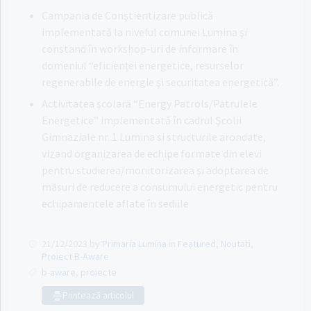
Campania de Conştientizare publică
implementată la nivelul comunei Lumina şi
constand în workshop-uri de informare în
domeniul “eficienței energetice, resurselor
regenerabile de energie şi securitatea energetică”.
Activitatea şcolară “Energy Patrols/Patrulele
Energetice” implementată în cadrul Şcolii
Gimnaziale nr. 1 Lumina si structurile arondate,
vizand organizarea de echipe formate din elevi
pentru studierea/monitorizarea şi adoptarea de
măsuri de reducere a consumului energetic pentru
echipamentele aflate în sediile
21/12/2023
by
Primaria Lumina
in
Featured
,
Noutati
,
Proiect B-Aware
b-aware
,
proiecte
Printează articolul