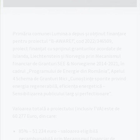
Primăria comunei Lumina a depus și obținut finanțare
pentru proiectul “B-AWARE!”, cod 2022/346509,
proiect finanțat cu sprijinul granturilor acordate de
Islanda, Liechtenstein și Norvegia prin Mecanismul
financiar de Granturi SEE & Norvegiene 2014-2021, în
cadrul „Programului de Energie din România”, Apelul
4 Schema de Granturi Mici „Cunoștințe sporite privind
energia regenerabilă, eficiența energetică –
Sensibilizarea publicului larg și perfectionare”.
Valoarea totală a proiectului (inclusiv TVA) este de
60.277 Euro, din care:
85% – 51.234 euro – valoarea eligibilă
nerambursabilă prin Mecanismul financiar de