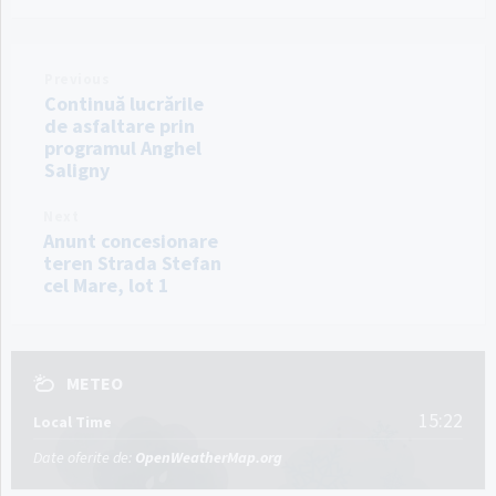
Previous
Continuă lucrările
de asfaltare prin
programul Anghel
Saligny
Next
Anunt concesionare
teren Strada Stefan
cel Mare, lot 1
METEO
15:22
Local Time
Date oferite de:
OpenWeatherMap.org