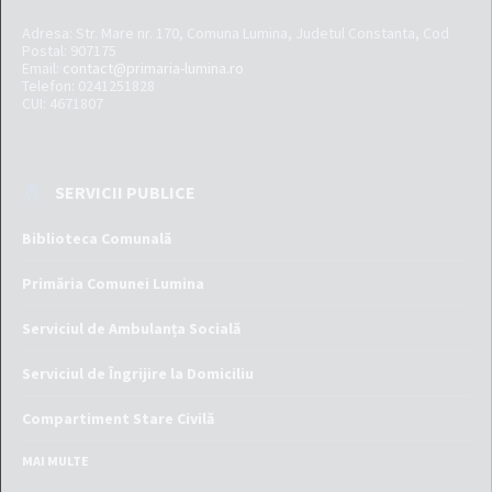
Adresa: Str. Mare nr. 170, Comuna Lumina, Judetul Constanta, Cod
Postal: 907175
Email:
contact@primaria-lumina.ro
Telefon: 0241251828
CUI: 4671807
SERVICII PUBLICE
Biblioteca Comunală
Primăria Comunei Lumina
Serviciul de Ambulanța Socială
Serviciul de Îngrijire la Domiciliu
Compartiment Stare Civilă
MAI MULTE