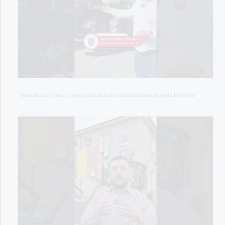
Noul tractor pentru Serviciul Local de Salubrizare a ajuns la Lumina