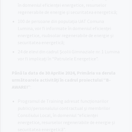
în domeniul eficienței energetice, resurselor
regenerabile de energie şi securitatea energetică;
100 de persoane din populaţia UAT Comuna
Lumina, vor fi informate în domeniul eficienței
energetice, rsubsolar regenerabile de energie şi
securitatea energetică;
24 de elevi din cadrul Şcolii Gimnaziale nr. 1 Lumina
vor fi implicaţi în “Patrulele Energetice”.
P
â
n
ă
la data de 30 Aprilie 2024, Prim
ă
ria va derula
urm
ă
toarele activit
ăţ
i
î
n cadrul proiectului “B-
AWARE!”
:
Programul de Training adresat funcționarilor
publici/personalului contractual şi membrilor
Consiliului Local, în domeniul “eficienței
energetice, resurselor regenerabile de energie şi
securitatea energetică”.