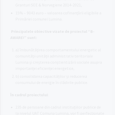
Granturi SEE & Norvegiene 2014-2021,
15% – 9043 euro – valoarea cofinanţării eligibile a
Primăriei comunei Lumina.
Principalele obiective vizate de proiectul “B-
AWARE!” sunt:
a) îmbunătăţirea comportamentului energetic al
comunităţii unităţii administrativ teritoriale
Lumina şi creşterea conştientizării sociale asupra
importanței eficienței energetice,
b) consolidarea capacităților și reducerea
consumului de energie în clădirile publice.
Î
n cadrul proiectului
:
235 de persoane din cadrul instituţiilor publice de
la nivelul UAT Comuna Lumina, vor fi perfecţionate