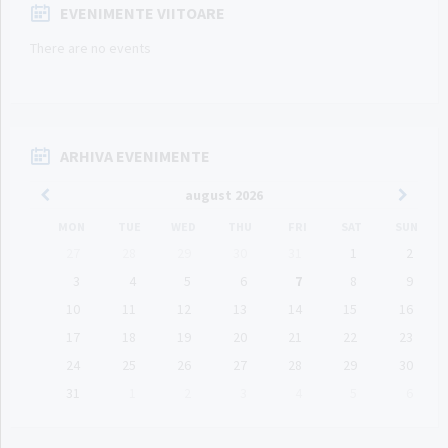
EVENIMENTE VIITOARE
There are no events
ARHIVA EVENIMENTE
Previous
Next
august
2026
Month
Month
MON
TUE
WED
THU
FRI
SAT
SUN
Skip
27
28
29
30
31
1
2
calendar
days
3
4
5
6
7
8
9
10
11
12
13
14
15
16
17
18
19
20
21
22
23
24
25
26
27
28
29
30
31
1
2
3
4
5
6
Back
to
calendar