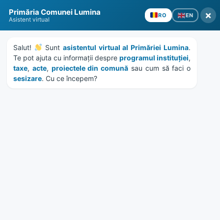
Skip
Skip
Skip
Skip
Primăria Comunei Lumina
to
to
to
to
×
EN
RO
Asistent virtual
content
left
right
footer
sidebar
sidebar
Salut! 
 Sunt 
asistentul virtual al Primăriei Lumina
. 
Te pot ajuta cu informații despre 
programul instituției
, 
taxe
, 
acte
, 
proiectele din comună
 sau cum să faci o 
sesizare
. Cu ce începem?
MENU
Programul anual al
achizitiilor publice 2026
Home
News
/