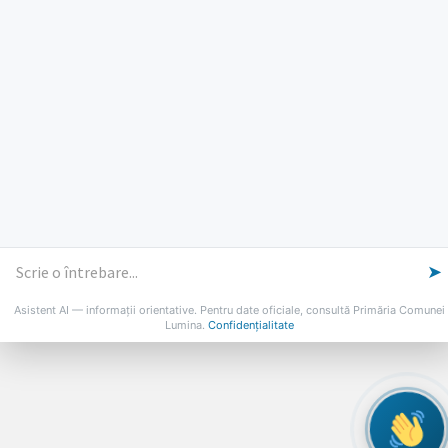
Vineri: 8-14
PROGRAMUL CU PUBLICUL
[vezi program]
Email
Facebook
YouTube
Despre Lumina
Primar
Consiliul Local
Date de contact
Noutăți
B-AWARE
© 2026 Primăria Comunei Lumina
➤
Asistent AI — informații orientative. Pentru date oficiale, consultă Primăria Comunei
Lumina.
Confidențialitate