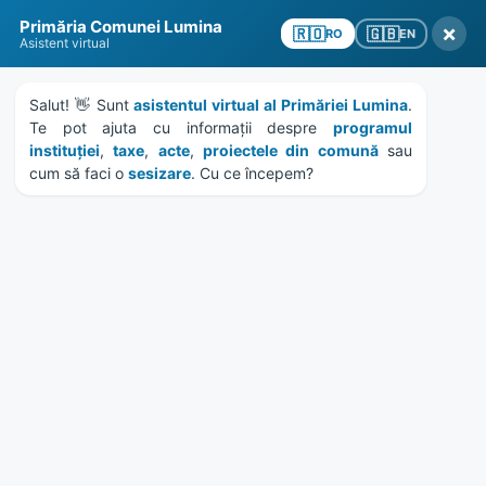
Skip
Skip
Skip
Skip
Primăria Comunei Lumina
to
to
to
to
×
🇬🇧
🇷🇴
EN
RO
Asistent virtual
content
left
right
footer
sidebar
sidebar
Salut! 👋 Sunt 
asistentul virtual al Primăriei Lumina
. 
Te pot ajuta cu informații despre 
programul 
instituției
, 
taxe
, 
acte
, 
proiectele din comună
 sau 
cum să faci o 
sesizare
. Cu ce începem?
MENU
Anunt angajare Compania
Nationala Posta Romana SA
[expirat]
Home
Anunțuri
/