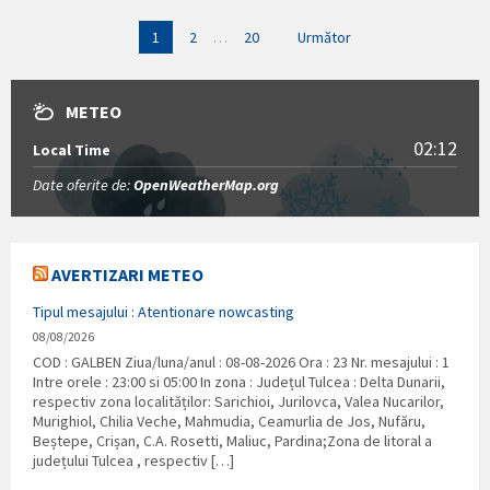
Paginație
1
2
…
20
Următor
articole
METEO
02:12
Local Time
Date oferite de:
OpenWeatherMap.org
AVERTIZARI METEO
Tipul mesajului : Atentionare nowcasting
08/08/2026
COD : GALBEN Ziua/luna/anul : 08-08-2026 Ora : 23 Nr. mesajului : 1
Intre orele : 23:00 si 05:00 In zona : Județul Tulcea : Delta Dunarii,
respectiv zona localităților: Sarichioi, Jurilovca, Valea Nucarilor,
Murighiol, Chilia Veche, Mahmudia, Ceamurlia de Jos, Nufăru,
Beștepe, Crișan, C.A. Rosetti, Maliuc, Pardina;Zona de litoral a
județului Tulcea , respectiv […]