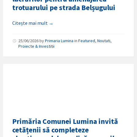
trotuarului pe strada Belșugului
Citește mai mult →
25/06/2026
by
Primaria Lumina
in
Featured
,
Noutati
,
Proiecte & Investitii
Primăria Comunei Lumina invită
cetățenii să completeze