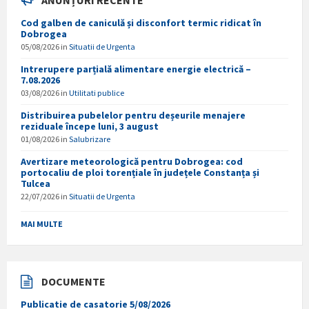
ANUNȚURI RECENTE
Cod galben de caniculă și disconfort termic ridicat în
Dobrogea
05/08/2026
in
Situatii de Urgenta
Intrerupere parțială alimentare energie electrică –
7.08.2026
03/08/2026
in
Utilitati publice
Distribuirea pubelelor pentru deșeurile menajere
reziduale începe luni, 3 august
01/08/2026
in
Salubrizare
Avertizare meteorologică pentru Dobrogea: cod
portocaliu de ploi torențiale în județele Constanța și
Tulcea
22/07/2026
in
Situatii de Urgenta
MAI MULTE
DOCUMENTE
Publicatie de casatorie 5/08/2026