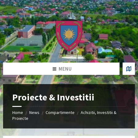
Skip
Skip
Skip
Skip
to
to
to
to
content
left
right
footer
sidebar
sidebar
MENU
Proiecte & Investitii
Home
News
Compartimente
Achizitii, Investitii &
/
/
/
Proiecte