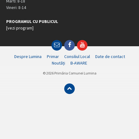
Marti: 8-18
Vineri: 8-14
PROGRAMUL CU PUBLICUL
[vezi program]
Email
Facebook
YouTube
Despre Lumina
Primar
Consiliul Local
Date de contact
Noutăți
B-AWARE
© 2026 Primăria Comunei Lumina