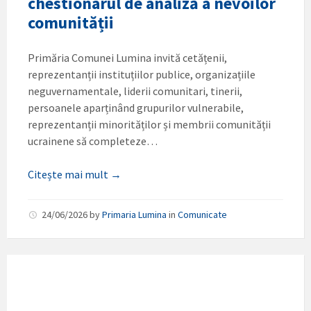
chestionarul de analiză a nevoilor
comunității
Primăria Comunei Lumina invită cetățenii,
reprezentanții instituțiilor publice, organizațiile
neguvernamentale, liderii comunitari, tinerii,
persoanele aparținând grupurilor vulnerabile,
reprezentanții minorităților și membrii comunității
ucrainene să completeze…
Citește mai mult →
24/06/2026
by
Primaria Lumina
in
Comunicate