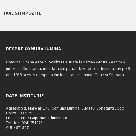
calendar
days
TAXE SI IMPOZITE
DESPRE COMUNA LUMINA
Comuna Lumina este o localitate situata in partea central- estica a
judetului Constanta, infiintata din punct de vedere administrativ pe 9
mai 1989 si este compusa din localitatile Lumina, Oituz si Sibioara.
DATE INSTITUTIE
Adresa: Str. Mare nr. 170, Comuna Lumina, Judetul Constanta, Cod
Postal: 907175
Email:
contact@primaria-lumina.ro
Telefon: 0241251828
CUI: 4671807