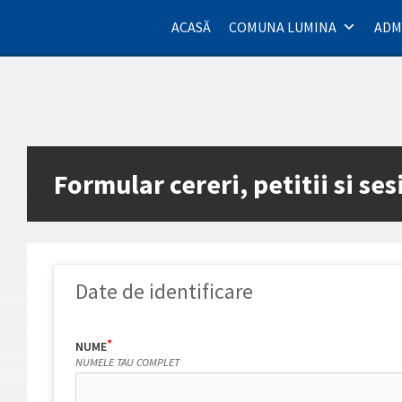
Skip
Skip
to
to
ACASĂ
COMUNA LUMINA
ADM
content
footer
Formular cereri, petitii si ses
Date de identificare
NUME
NUMELE TAU COMPLET