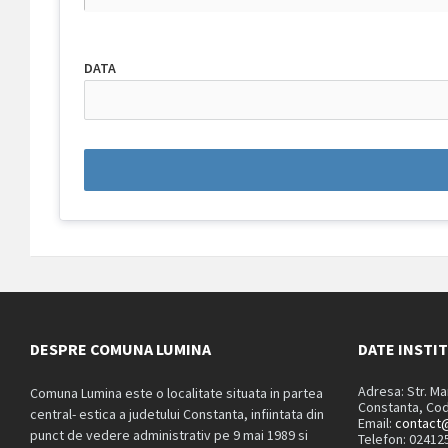
DATA
DESPRE COMUNA LUMINA
DATE INSTI
Adresa: Str. M
Comuna Lumina este o localitate situata in partea
Constanta, Cod
central- estica a judetului Constanta, infiintata din
Email:
contact@
punct de vedere administrativ pe 9 mai 1989 si
Telefon: 02412