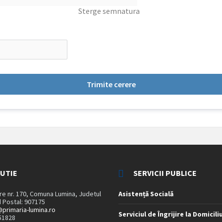
Sterge semnatura
Trimite cerere
TUTIE
SERVICII PUBLICE
are nr. 170, Comuna Lumina, Judetul
Asistență Socială
 Postal: 907175
primaria-lumina.ro
Serviciul de Îngrijire la Domicili
51828