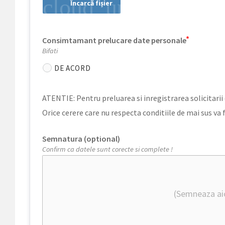
cloud_upload
Încarcă fișier
Consimtamant prelucare date personale
Bifati
DE ACORD
ATENTIE: Pentru preluarea si inregistrarea solicitarii 
Orice cerere care nu respecta conditiile de mai sus va 
Semnatura (optional)
Confirm ca datele sunt corecte si complete !
(Semneaza aic