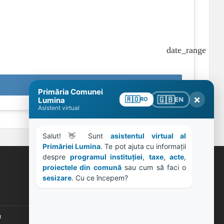
date_range
Primăria Comunei
×
🇬🇧
🇷🇴
EN
Lumina
RO
Asistent virtual
Salut! 👋 Sunt 
asistentul virtual al 
Primăriei Lumina
. Te pot ajuta cu informații 
despre 
programul instituției
, 
taxe
, 
acte
, 
proiectele din comună
 sau cum să faci o 
ORE DE LUCRU
sesizare
. Cu ce începem?
PROGRAM INSTITUTIE
Luni, Miercuri, Joi: 8-16
u
Marti: 8-18