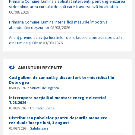
Primăria Comunei Lumina a solicitat intervenții pentru igienizarea
și decolmatarea cursului de apă care traversează localitatea
06/08/2026
Primăria Comunei Lumina intensifică măsurile împotriva
abandonării deșeurilor
05/08/2026
Anunț privind achiziția lucrărilor de refacere a pietruirii pe străzi
din Lumina și Oituz
03/08/2026
ANUNȚURI RECENTE
Cod galben de caniculă și disconfort termic ridicat în
Dobrogea
05/08/2026
in
Situatii de Urgenta
Intrerupere parțială alimentare energie electrică –
7.08.2026
03/08/2026
in
Utilitati publice
Distribuirea pubelelor pentru deșeurile menajere
reziduale începe luni, 3 august
01/08/2026
in
Salubrizare