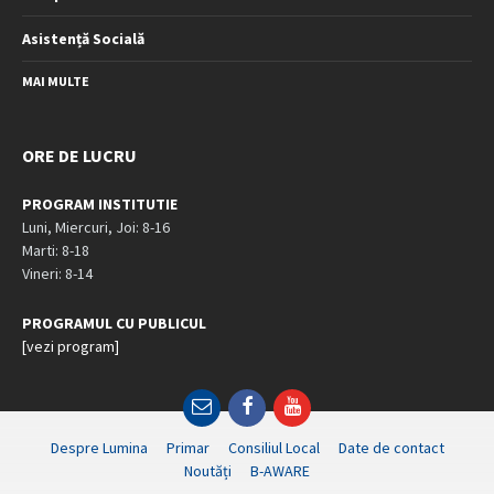
Asistență Socială
MAI MULTE
ORE DE LUCRU
PROGRAM INSTITUTIE
Luni, Miercuri, Joi: 8-16
Marti: 8-18
Vineri: 8-14
PROGRAMUL CU PUBLICUL
[vezi program]
Email
Facebook
YouTube
Despre Lumina
Primar
Consiliul Local
Date de contact
Noutăți
B-AWARE