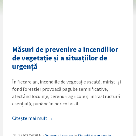
Măsuri de prevenire a incendiilor
de vegetație și a situațiilor de
urgență
În fiecare an, incendiile de vegetație uscată, miriști și
fond forestier provoacă pagube semnificative,
afectând locuințe, terenuri agricole și infrastructură
esențială, punând în pericol atât…
Citește mai mult →
14/03/2025
by
Primaria Lumina
in
Situatii de urgenta