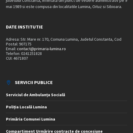
judetului Constanta, infiintata din punct de vedere administrativ pe 9
mai 1989 si este compusa din localitatile Lumina, Oituz si Sibioara.
DATE INSTITUTIE
Adresa: Str. Mare nr. 170, Comuna Lumina, Judetul Constanta, Cod
Postal: 907175
Email:
contact@primaria-lumina.ro
Telefon: 0241251828
CUI: 4671807
SERVICII PUBLICE
Serviciul de Ambulanța Socială
Poliția Locală Lumina
Primăria Comunei Lumina
Compartiment Urmărire contracte de concesiune