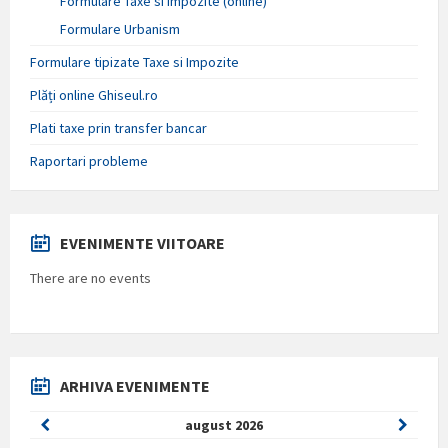
Formulare Taxe si Impozite (online)
Formulare Urbanism
Formulare tipizate Taxe si Impozite
Plăți online Ghiseul.ro
Plati taxe prin transfer bancar
Raportari probleme
EVENIMENTE VIITOARE
There are no events
ARHIVA EVENIMENTE
Previous
Next
august
2026