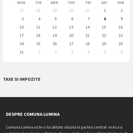
Month
Month
MON
TUE
WED
THU
FRI
SAT
SUN
Skip
27
28
29
30
31
1
2
calendar
days
3
4
5
6
7
8
9
10
11
12
13
14
15
16
17
18
19
20
21
22
23
24
25
26
27
28
29
30
31
1
2
3
4
5
6
Back
to
calendar
days
TAXE SI IMPOZITE
DESPRE COMUNA LUMINA
Comuna Lumina este o localitate situata in partea central- estica a