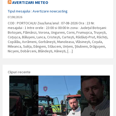
AVERTIZARI METEO
Tipul mesajului : Avertizare nowcasting
07/08/2026
COD : PORTOCALIU Ziua/luna/anul : 07-08-2026 Ora : 23 Nr.
mesajului : 1 Intre orele : 23:00 si 00:00 In zona : Județul Botoşani:
Botoșani, Flămânzi, Vorona, Ungureni, Corni, Frumușica, Trușești,
Coțușca, Bălușeni, Lunca, Cristești, Curtești, Rădăuți-Prut, Răchiți,
Copălău, Avrămeni, Gorbănești, Manoleasa, Vlăsinești, Coșula,
Mileanca, Sulița, Dângeni, Stăuceni, Unțeni, Știubieni, Drăgușeni,
Nicșeni, Dobârceni, Blândești, Hănești, […]
Clipuri recente