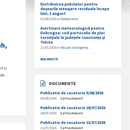
Distribuirea pubelelor pentru
deșeurile menajere reziduale începe
luni, 3 august
01/08/2026
in
Salubrizare
Avertizare meteorologică pentru
Dobrogea: cod portocaliu de ploi
torențiale în județele Constanța și
Tulcea
ah,
22/07/2026
in
Situatii de Urgenta
MAI MULTE
rtiv
e de…
DOCUMENTE
Publicatie de casatorie 5/08/2026
05/08/2026
1 attachment
Publicatie de casatorie 28/07/2026
28/07/2026
1 attachment
Publicatie de casatorie 21/07/2026
21/07/2026
1 attachment