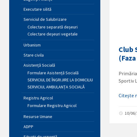
Executare silită
Serviciul de Salubrizare
Colectare separată deșeuri
Colectare deșeuri vegetale
Urbanism
Club 
Stare civila
(Faza
Asistență Socială
Formulare Asistență Socială
Primăria
SERVICIUL DE ÎNGRIJIRE LA DOMICILIU
Sportiv 
SERVICIUL AMBULANȚA SOCIALĂ
Citește
Registru Agricol
Formulare Registru Agricol
10/06
Resurse Umane
ADPP
Situații de urgență