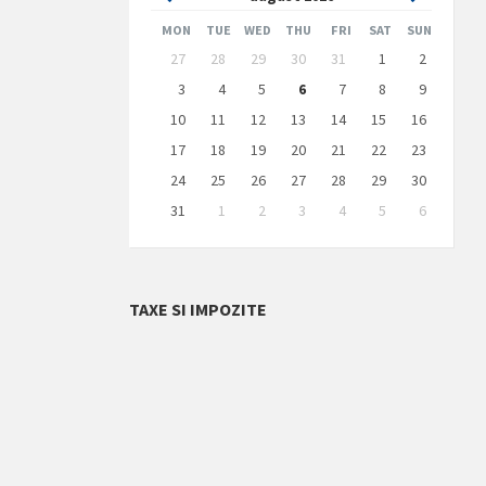
Month
Month
MON
TUE
WED
THU
FRI
SAT
SUN
Skip
27
28
29
30
31
1
2
calendar
days
3
4
5
6
7
8
9
10
11
12
13
14
15
16
17
18
19
20
21
22
23
24
25
26
27
28
29
30
31
1
2
3
4
5
6
Back
to
calendar
days
TAXE SI IMPOZITE