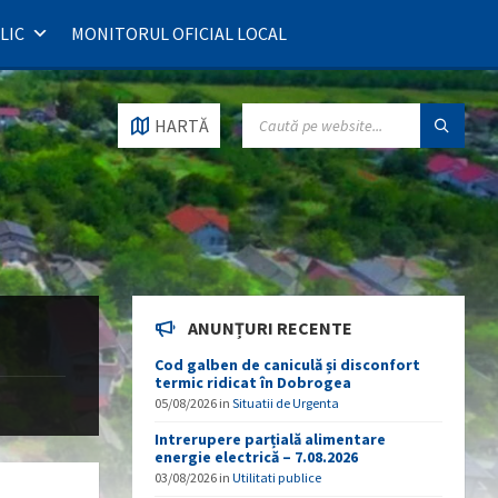
LIC
MONITORUL OFICIAL LOCAL
SEARCH:
HARTĂ
ANUNȚURI RECENTE
Cod galben de caniculă și disconfort
termic ridicat în Dobrogea
05/08/2026
in
Situatii de Urgenta
Intrerupere parțială alimentare
energie electrică – 7.08.2026
03/08/2026
in
Utilitati publice