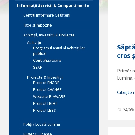
Informații Servicii & Compartimente
Centru Informare Cetățeni
Taxe și Impozite
Achiziții, Investiții & Proiecte
Achiziții
Săptă
Programul anual al achizițiilor
publice
cros 
Centralizatoare
SEAP
Primăria
Proiecte & Investiții
Lumina, 
Proiect ENCOP
Proiect CHANGE
Citește
Website B-AWARE
Proiect LIGHT
24/09
Proiect LESS
Poliția Locală Lumina
Buget și Finanțe