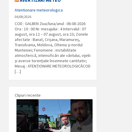
AVERTIZARI METEO
Atentionare meteorologica
06/08/2026
COD : GALBEN Ziua/luna/anul : 06-08-2026
Ora : 10 : 00 Nr. mesajului : 4 Intervalul : 07
august, ora 12 – 07 august, ora 23; Zonele
afectate : Banat, Crișana, Maramureș,
Transilvania, Moldova, Oltenia și nordul
Munteniei; Fenomene : instabilitate
atmosferică, intensificări ale vântului, vijelii
și averse torențiale însemnate cantitativ;
Mesaj : ATENȚIONARE METEOROLOGICĂCOD
[…]
Clipuri recente