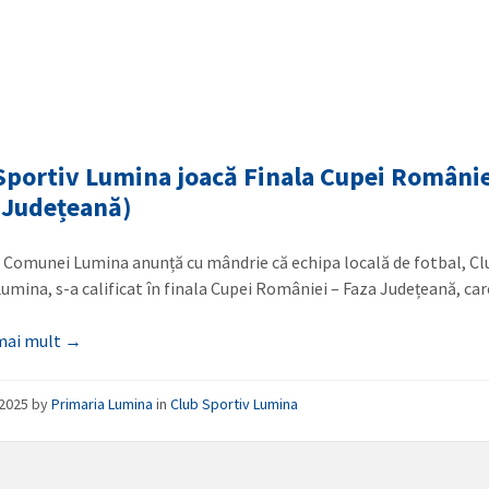
Sportiv Lumina joacă Finala Cupei Români
 Județeană)
 Comunei Lumina anunță cu mândrie că echipa locală de fotbal, Cl
Lumina, s-a calificat în finala Cupei României – Faza Județeană, ca
 mai mult →
/2025
by
Primaria Lumina
in
Club Sportiv Lumina