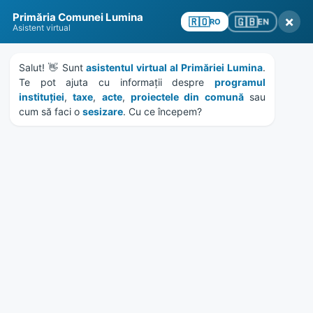
Skip
Skip
Skip
to
to
to
content
left
footer
sidebar
Primăria Comunei Lumina
×
🇬🇧
🇷🇴
EN
RO
Asistent virtual
Salut! 👋 Sunt 
asistentul virtual al Primăriei Lumina
. 
Te pot ajuta cu informații despre 
programul 
MENU
instituției
, 
taxe
, 
acte
, 
proiectele din comună
 sau 
cum să faci o 
sesizare
. Cu ce începem?
Istoric Primari
Ca instituţie publică, Primăria Lumina s-a înfiinţat
pe 9 mai 1989 având în administrare localitatea