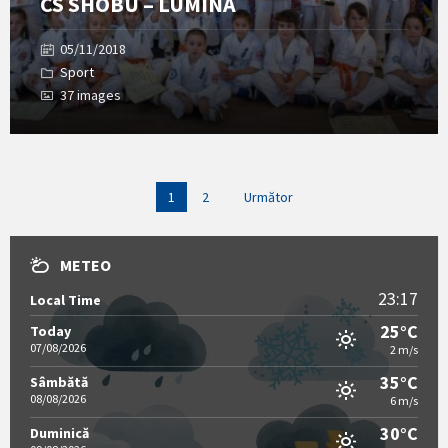
CS SHOBU – LUMINA
05/11/2018
Sport
37 images
Paginație
1
2
Următor
articole
METEO
23:17
Local Time
25°C
Today
07/08/2026
2 m/s
35°C
Sâmbătă
08/08/2026
6 m/s
30°C
Duminică