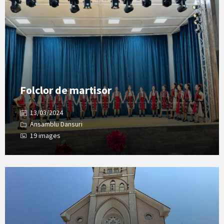
Gallery
Folclor de martisor
13/03/2024
Ansamblu Dansuri
19 images
Open
Gallery