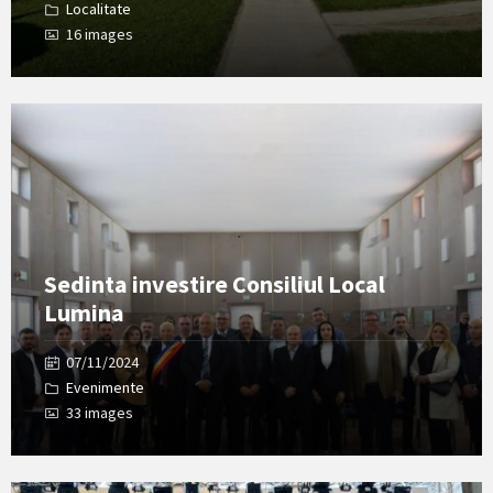
Localitate
16 images
Open
Gallery
Sedinta investire Consiliul Local
Lumina
07/11/2024
Evenimente
33 images
Open