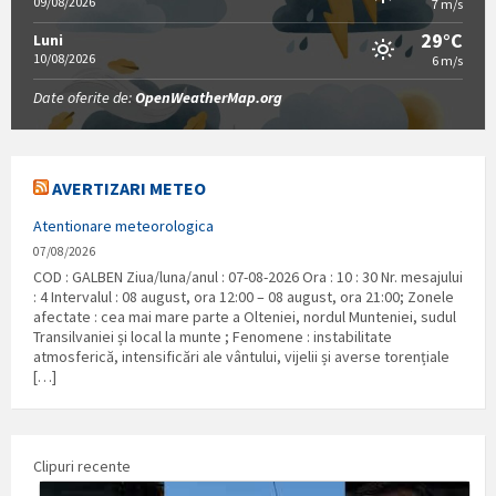
09/08/2026
7 m/s
29°C
Luni
10/08/2026
6 m/s
Date oferite de:
OpenWeatherMap.org
AVERTIZARI METEO
Atentionare meteorologica
07/08/2026
COD : GALBEN Ziua/luna/anul : 07-08-2026 Ora : 10 : 30 Nr. mesajului
: 4 Intervalul : 08 august, ora 12:00 – 08 august, ora 21:00; Zonele
afectate : cea mai mare parte a Olteniei, nordul Munteniei, sudul
Transilvaniei și local la munte ; Fenomene : instabilitate
atmosferică, intensificări ale vântului, vijelii și averse torențiale
[…]
Clipuri recente