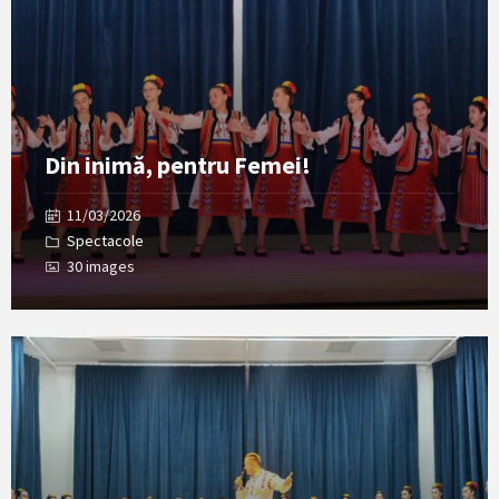
Din inimă, pentru Femei!
11/03/2026
Spectacole
30 images
Open
Gallery