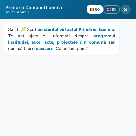
Skip
Skip
Skip
Skip
Primăria Comunei Lumina
to
to
to
to
×
EN
RO
Asistent virtual
content
left
right
footer
sidebar
sidebar
Salut! 
 Sunt 
asistentul virtual al Primăriei Lumina
. 
Te pot ajuta cu informații despre 
programul 
instituției
, 
taxe
, 
acte
, 
proiectele din comună
 sau 
cum să faci o 
sesizare
. Cu ce începem?
MENU
Anunt privind constatarea
rămânerii definitive a
candidaturii la alegerile
pentru membrii din