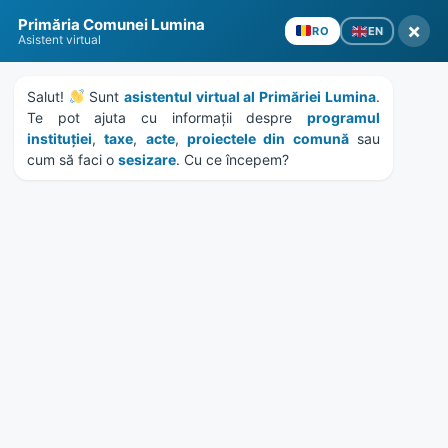
Skip
Skip
Skip
Skip
Primăria Comunei Lumina
to
to
to
to
×
EN
RO
Asistent virtual
content
left
right
footer
sidebar
sidebar
Salut! 
 Sunt 
asistentul virtual al Primăriei Lumina
. 
Te pot ajuta cu informații despre 
programul 
instituției
, 
taxe
, 
acte
, 
proiectele din comună
 sau 
cum să faci o 
sesizare
. Cu ce începem?
MENU
Anunt referitor la reparatia
podului pietonal din zona
parc
Home
Anunțuri
/