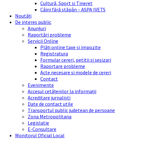
Cultură, Sport si Tineret
Câini fără stăpân – ASPA IVETS
Noutăți
De interes public
Anunțuri
Raportări probleme
Servicii Online
Plăți online taxe și impozite
Registratura
Formular cereri, petitii si sesizari
Raportare probleme
Acte necesare si modele de cereri
Contact
Evenimente
Accesul cetățenilor la informații
Acreditare jurnaliști
Date de contact utile
Transportul public judetean de persoane
Zona Metropolitana
Legislatie
E-Consultare
Monitorul Oficial Local