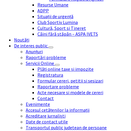
Resurse Umane
ADPP
Situații de urgență
Club Sportiv Lumina
Cultură, Sport si Tineret
Câini fără stăpân – ASPA IVETS
Noutăți
De interes public
Anunțuri
Raportări probleme
Servicii Online
Plăți online taxe și impozite
Registratura
Formular cereri, petitii si sesizari
Raportare probleme
Acte necesare si modele de cereri
Contact
Evenimente
Accesul cetățenilor la informații
Acreditare jurnaliști
Date de contact utile
Transportul public judetean de persoane