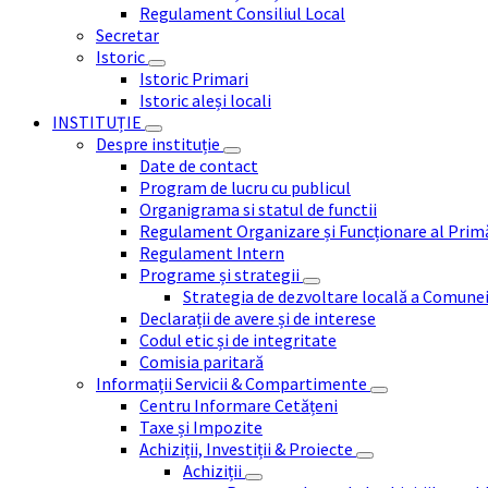
Regulament Consiliul Local
Secretar
Istoric
Istoric Primari
Istoric aleși locali
INSTITUȚIE
Despre instituție
Date de contact
Program de lucru cu publicul
Organigrama si statul de functii
Regulament Organizare și Funcționare al Prim
Regulament Intern
Programe și strategii
Strategia de dezvoltare locală a Comune
Declarații de avere și de interese
Codul etic și de integritate
Comisia paritară
Informații Servicii & Compartimente
Centru Informare Cetățeni
Taxe și Impozite
Achiziții, Investiții & Proiecte
Achiziții