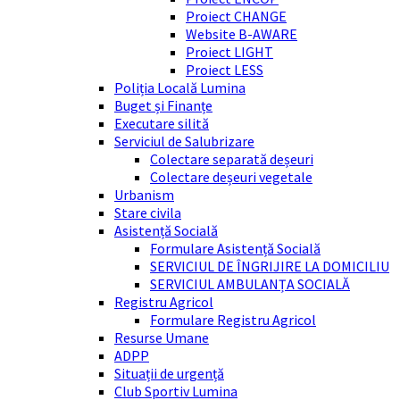
Proiect CHANGE
Website B-AWARE
Proiect LIGHT
Proiect LESS
Poliția Locală Lumina
Buget și Finanțe
Executare silită
Serviciul de Salubrizare
Colectare separată deșeuri
Colectare deșeuri vegetale
Urbanism
Stare civila
Asistență Socială
Formulare Asistență Socială
SERVICIUL DE ÎNGRIJIRE LA DOMICILIU
SERVICIUL AMBULANȚA SOCIALĂ
Registru Agricol
Formulare Registru Agricol
Resurse Umane
ADPP
Situații de urgență
Club Sportiv Lumina