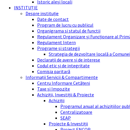
Istoric aleși locali
INSTITUȚIE
Despre instituție
Date de contact
Program de lucru cu publicul
Organigrama si statul de functii
Regulament Organizare și Funcționare al Prim
Regulament Intern
Programe și strategii
Strategia de dezvoltare locală a Comune
Declarații de avere și de interese
Codul etic și de integritate
Comisia paritară
Informații Servicii & Compartimente
Centru Informare Cetățeni
Taxe și Impozite
Achiziții, Investiții & Proiecte
Achiziții
Programul anual al achizițiilor pub
Centralizatoare
SEAP
Proiecte & Investiții
Proiect ENCOP