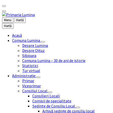
Menu
Hartă
Hartă
Acasă
Comuna Lumina
Despre Lumina
Despre Oituz
Sibioara
Comuna Lumina – 30 de ani de istorie
Statistici
Tur virtual
Administrație
Primar
Viceprimar
Consiliul Local
Consilieri Locali
Comisii de specialitate
Ședinte de Consiliu Local
Arhivă ședințe de consiliu local