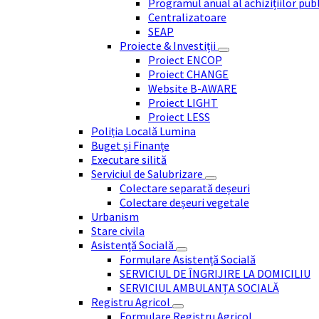
Programul anual al achizițiilor pub
Centralizatoare
SEAP
Proiecte & Investiții
Proiect ENCOP
Proiect CHANGE
Website B-AWARE
Proiect LIGHT
Proiect LESS
Poliția Locală Lumina
Buget și Finanțe
Executare silită
Serviciul de Salubrizare
Colectare separată deșeuri
Colectare deșeuri vegetale
Urbanism
Stare civila
Asistență Socială
Formulare Asistență Socială
SERVICIUL DE ÎNGRIJIRE LA DOMICILIU
SERVICIUL AMBULANȚA SOCIALĂ
Registru Agricol
Formulare Registru Agricol