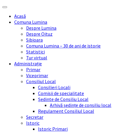
Skip
Skip
Skip
Skip
to
to
to
to
Acasă
content
left
right
footer
Comuna Lumina
sidebar
sidebar
Despre Lumina
Despre Oituz
Sibioara
Comuna Lumina – 30 de ani de istorie
Statistici
Tur virtual
Administrație
Primar
Viceprimar
Consiliul Local
Consilieri Locali
Comisii de specialitate
Ședinte de Consiliu Local
Arhivă ședințe de consiliu local
Regulament Consiliul Local
Secretar
Istoric
Istoric Primari