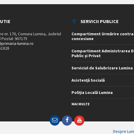
TUTIE
SERVICII PUBLICE
are nr. 170, Comuna Lumina, Judetul
Compartiment Urmărire contra
 Postal: 907175
concesiune
primaria-lumina.ro
51828
Compartiment Administrarea D
Public și Privat
Serviciul de Salubrizare Lumina
Asistență Socială
Poliția Locală Lumina
MAI MULTE
Email
Facebook
YouTube
Despre Lum