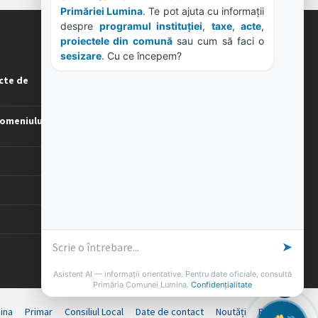
ORE DE LUCRU
cte de
PROGRAM INSTITUTIE
Luni, Miercuri, Joi: 8-16
Marti: 8-18
omeniului
Vineri: 8-14
PROGRAMUL CU PUBLICUL
[vezi program]
ina
Primar
Consiliul Local
Date de contact
Noutăți
B-AWARE