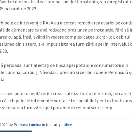
ăvodari din localitatea Lumina, județul Constanța, s-a înregistrat o
 05 octombrie 2023.
 echipele de intervenție RAJA au încercat remedierea avariei pe cond
lă de alimentare cu apă reducând presiunea pe instalație, fără să 
rea cu apă. Însă, având în vedere complexitatea lucrărilor, debitul
esiunea din sistem, s-a impus sistarea furnizării apei în intervalul 
2.30.
tă perioadă, sunt afectați de lipsa apei potabile consumatorii din
ile Lumina, Corbu și Năvodari, precum și cei din zonele Peninsulă ș
lă.
 scuze pentru neplăcerile create utilizatorilor din zonă, pe care îi
 că echipele de intervenție vor face tot posibilul pentru finalizare
r și reluarea furnizării apei potabile în cel mai scurt timp.
/2023
by
Primaria Lumina
in
Utilitati publice