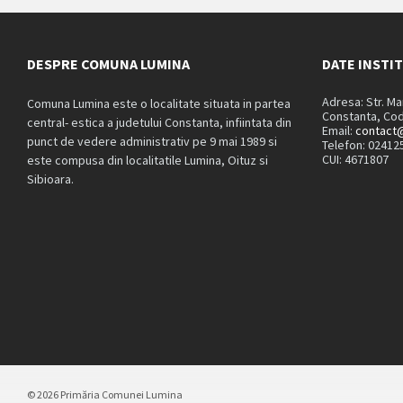
DESPRE COMUNA LUMINA
DATE INSTI
Adresa: Str. M
Comuna Lumina este o localitate situata in partea
Constanta, Cod
central- estica a judetului Constanta, infiintata din
Email:
contact@
punct de vedere administrativ pe 9 mai 1989 si
Telefon: 02412
CUI: 4671807
este compusa din localitatile Lumina, Oituz si
Sibioara.
© 2026 Primăria Comunei Lumina