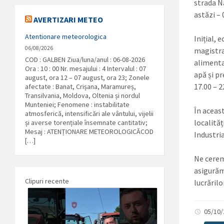
strada N
astăzi –
AVERTIZARI METEO
Atentionare meteorologica
Inițial,
06/08/2026
magistra
COD : GALBEN Ziua/luna/anul : 06-08-2026
alimenta
Ora : 10 : 00 Nr. mesajului : 4 Intervalul : 07
apă și pr
august, ora 12 – 07 august, ora 23; Zonele
17.00 – 2
afectate : Banat, Crișana, Maramureș,
Transilvania, Moldova, Oltenia și nordul
Munteniei; Fenomene : instabilitate
În aceas
atmosferică, intensificări ale vântului, vijelii
localităț
și averse torențiale însemnate cantitativ;
Mesaj : ATENȚIONARE METEOROLOGICĂCOD
Industria
[…]
Ne cerem
asigurăm
Clipuri recente
lucrărilo
05/10