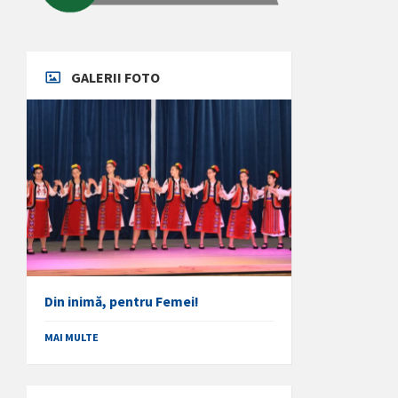
GALERII FOTO
Din inimă, pentru Femei!
MAI MULTE