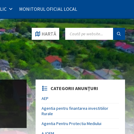
LIC
MONITORUL OFICIAL LOCAL
SEARCH:
HARTĂ
CATEGORII ANUNȚURI
AEP
Agentia pentru finantarea investitiilor
Rurale
Agentia Pentru Protectia Mediului
AJOFM