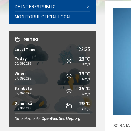
DE INTERES PUBLIC
MONITORUL OFICIAL LOCAL
METEO
22:25
Local Time
23°C
Today
06/08/2026
0 m/s
33°C
Vineri
07/08/2026
4 m/s
35°C
Sâmbătă
08/08/2026
6 m/s
29°C
Duminică
09/08/2026
7 m/s
Date oferite de:
OpenWeatherMap.org
SC RAJA 