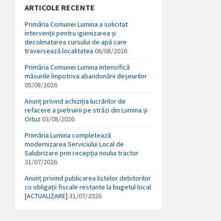
ARTICOLE RECENTE
Primăria Comunei Lumina a solicitat
intervenții pentru igienizarea și
decolmatarea cursului de apă care
traversează localitatea
06/08/2026
Primăria Comunei Lumina intensifică
măsurile împotriva abandonării deșeurilor
05/08/2026
Anunț privind achiziția lucrărilor de
refacere a pietruirii pe străzi din Lumina și
Oituz
03/08/2026
Primăria Lumina completează
modernizarea Serviciului Local de
Salubrizare prin recepția noului tractor
31/07/2026
Anunț privind publicarea listelor debitorilor
cu obligații fiscale restante la bugetul local
[ACTUALIZARE]
31/07/2026