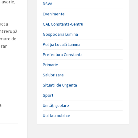
 avarie,
DSVA
Evenimente
ucta
GAL Constanta-Centru
întrerupă
Gospodaria Lumina
 mare de
Poliția Locală Lumina
orar
Prefectura Constanta
Primarie
Salubrizare
i
Situatii de Urgenta
Sport
a
Unități școlare
Utilitati publice