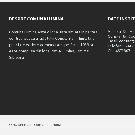
DESPRE COMUNA LUMINA
DATE INSTI
Adresa: Str. M
Comuna Lumina este o localitate situata in partea
Constanta, Cod
central- estica a judetului Constanta, infiintata din
Email:
contact@
punct de vedere administrativ pe 9 mai 1989 si
Telefon: 02412
CUI: 4671807
este compusa din localitatile Lumina, Oituz si
Sibioara.
© 2026 Primăria Comunei Lumina