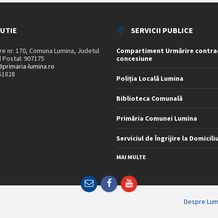
TUTIE
SERVICII PUBLICE
are nr. 170, Comuna Lumina, Judetul
Compartiment Urmărire contra
 Postal: 907175
concesiune
primaria-lumina.ro
51828
Poliția Locală Lumina
Biblioteca Comunală
Primăria Comunei Lumina
Serviciul de Îngrijire la Domicili
MAI MULTE
Email
Facebook
YouTube
Despre Lum