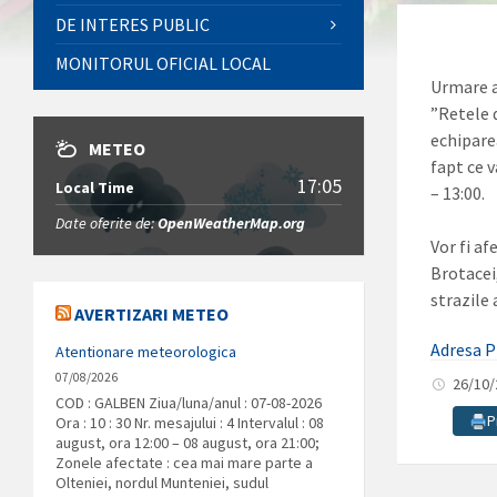
DE INTERES PUBLIC
MONITORUL OFICIAL LOCAL
Urmare a 
”Retele 
echipare
METEO
fapt ce v
17:05
Local Time
– 13:00.
Date oferite de:
OpenWeatherMap.org
Vor fi af
Brotacei,
strazile
AVERTIZARI METEO
Adresa P
Atentionare meteorologica
07/08/2026
26/10
COD : GALBEN Ziua/luna/anul : 07-08-2026
P
Ora : 10 : 30 Nr. mesajului : 4 Intervalul : 08
august, ora 12:00 – 08 august, ora 21:00;
Zonele afectate : cea mai mare parte a
Olteniei, nordul Munteniei, sudul