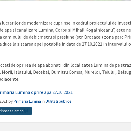
lucrarilor de modernizare cuprinse in cadrul proiectului de investit
de apa si canalizare Lumina, Corbu si Mihail Kogalniceanu”, este n
a caminului de debitmetru si presiune (str. Brotacei) zona parc Pr
a duce la sistarea apei potabile in data de 27.10.2021 in intervalul 
ectati de oprirea de apa abonatii din localitatea Lumina de pe straz
 Morii, Islazului, Decebal, Dumitru Comsa, Murelor, Teiului, Belsug
 adiacente.
rimaria Lumina oprire apa 27.10.2021
/2021
by
Primaria Lumina
in
Utilitati publice
rintează articolul