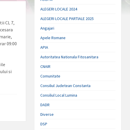
ALEGERI LOCALE 2024
ALEGERI LOCALE PARTIALE 2025
ii CL 7,
Angajari
ecesara
imarie,
Apele Romane
orar 09:00
APIA
Autoritatea Nationala Fitosanitara
ile
CNAIR
ului si
Comunitate
Consiliul Judetean Constanta
Consiliul Local Lumina
DADR
Diverse
DSP