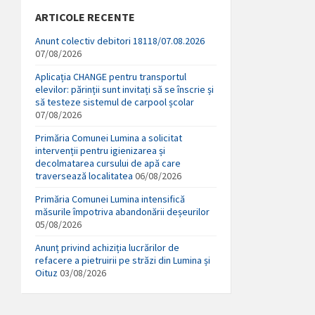
ARTICOLE RECENTE
Anunt colectiv debitori 18118/07.08.2026
07/08/2026
Aplicația CHANGE pentru transportul
elevilor: părinții sunt invitați să se înscrie și
să testeze sistemul de carpool școlar
07/08/2026
Primăria Comunei Lumina a solicitat
intervenții pentru igienizarea și
decolmatarea cursului de apă care
traversează localitatea
06/08/2026
Primăria Comunei Lumina intensifică
măsurile împotriva abandonării deșeurilor
05/08/2026
Anunț privind achiziția lucrărilor de
refacere a pietruirii pe străzi din Lumina și
Oituz
03/08/2026