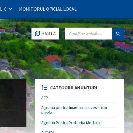
LIC
MONITORUL OFICIAL LOCAL
SEARCH:
HARTĂ
CATEGORII ANUNȚURI
AEP
Agentia pentru finantarea investitiilor
Rurale
Agentia Pentru Protectia Mediului
AJOFM