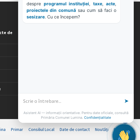
ORE DE LUCRU
cte de
PROGRAM INSTITUTIE
Luni, Miercuri, Joi: 8-16
Marti: 8-18
Vineri: 8-14
PROGRAMUL CU PUBLICUL
[vezi program]
u
ina
Primar
Consiliul Local
Date de contact
Noutăți
B-AWARE