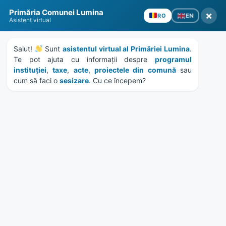
Skip
Skip
Skip
Skip
to
to
to
to
Primăria Comunei Lumina
×
EN
RO
content
left
right
footer
Asistent virtual
sidebar
sidebar
Salut! 
 Sunt 
asistentul virtual al Primăriei Lumina
. 
Te pot ajuta cu informații despre 
programul 
instituției
, 
taxe
, 
acte
, 
proiectele din comună
 sau 
cum să faci o 
sesizare
. Cu ce începem?
MENU
Invitatie trimitere
contributii pentru volumul
„Scriitorii constănțeni pe
drumul către Constanța –