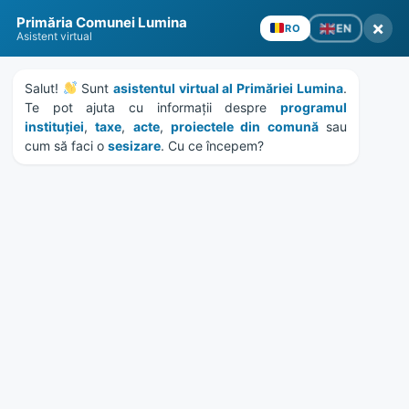
Skip
Skip
Skip
Skip
to
to
to
to
content
left
right
footer
sidebar
sidebar
Primăria Comunei Lumina
×
EN
RO
Asistent virtual
Salut! 
 Sunt 
asistentul virtual al Primăriei Lumina
. 
Te pot ajuta cu informații despre 
programul 
MENU
instituției
, 
taxe
, 
acte
, 
proiectele din comună
 sau 
cum să faci o 
sesizare
. Cu ce începem?
Evenimente
Home
Galerii foto
/