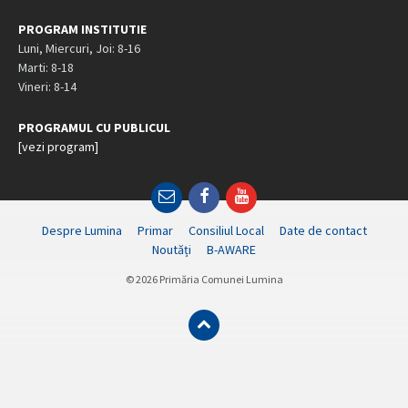
PROGRAM INSTITUTIE
Luni, Miercuri, Joi: 8-16
Marti: 8-18
Vineri: 8-14
PROGRAMUL CU PUBLICUL
[vezi program]
Email
Facebook
YouTube
Despre Lumina
Primar
Consiliul Local
Date de contact
Noutăți
B-AWARE
© 2026 Primăria Comunei Lumina