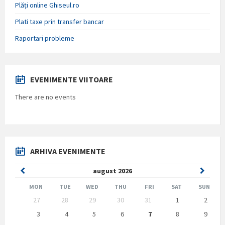
Plăți online Ghiseul.ro
Plati taxe prin transfer bancar
Raportari probleme
EVENIMENTE VIITOARE
There are no events
ARHIVA EVENIMENTE
Previous
Next
august
2026
Month
Month
MON
TUE
WED
THU
FRI
SAT
SUN
Skip
27
28
29
30
31
1
2
calendar
days
3
4
5
6
7
8
9