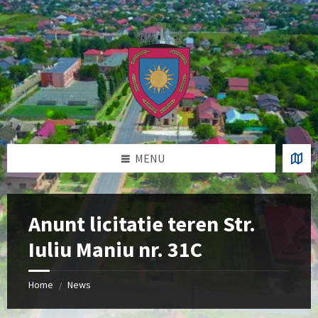
Skip
Skip
Skip
Skip
to
to
to
to
content
left
right
footer
sidebar
sidebar
MENU
Anunt licitatie teren Str.
Iuliu Maniu nr. 31C
Home
News
/