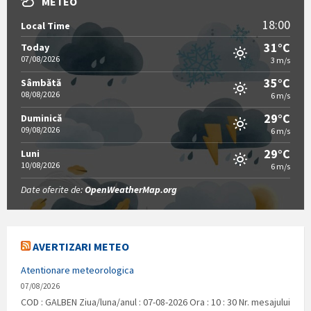
METEO
18:00
Local Time
31°C
Today
07/08/2026
3 m/s
35°C
Sâmbătă
08/08/2026
6 m/s
29°C
Duminică
09/08/2026
6 m/s
29°C
Luni
10/08/2026
6 m/s
Date oferite de:
OpenWeatherMap.org
AVERTIZARI METEO
Atentionare meteorologica
07/08/2026
COD : GALBEN Ziua/luna/anul : 07-08-2026 Ora : 10 : 30 Nr. mesajului