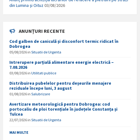
din Lumina și Oituz
03/08/2026
ANUNȚURI RECENTE
Cod galben de caniculă și disconfort termic ridicat în
Dobrogea
05/08/2026
in
Situatii de Urgenta
Intrerupere parțială alimentare energie electrică –
7.08.2026
03/08/2026
in
Utilitati publice
Distribuirea pubelelor pentru deșeurile menajere
reziduale începe luni, 3 august
01/08/2026
in
Salubrizare
Avertizare meteorologică pentru Dobrogea: cod
portocaliu de ploi torențiale în județele Constanța și
Tulcea
22/07/2026
in
Situatii de Urgenta
MAI MULTE