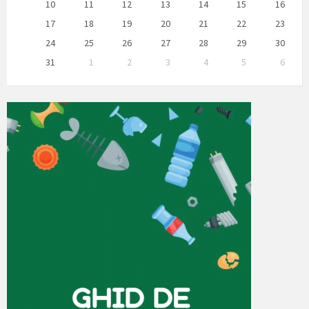
10
11
12
13
14
15
16
17
18
19
20
21
22
23
24
25
26
27
28
29
30
31
1
2
3
4
5
6
Back
to
calendar
days