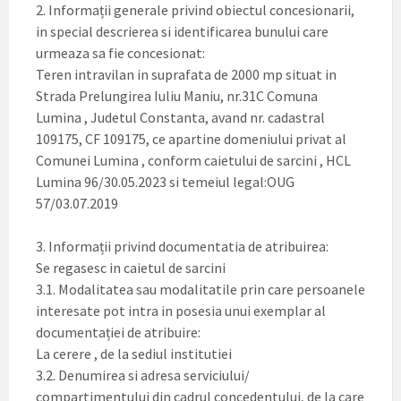
2. Informații generale privind obiectul concesionarii,
in special descrierea si identificarea bunului care
urmeaza sa fie concesionat:
Teren intravilan in suprafata de 2000 mp situat in
Strada Prelungirea Iuliu Maniu, nr.31C Comuna
Lumina , Judetul Constanta, avand nr. cadastral
109175, CF 109175, ce apartine domeniului privat al
Comunei Lumina , conform caietului de sarcini , HCL
Lumina 96/30.05.2023 si temeiul legal:OUG
57/03.07.2019
3. Informații privind documentatia de atribuirea:
Se regasesc in caietul de sarcini
3.1. Modalitatea sau modalitatile prin care persoanele
interesate pot intra in posesia unui exemplar al
documentației de atribuire:
La cerere , de la sediul institutiei
3.2. Denumirea si adresa serviciului/
compartimentului din cadrul concedentului, de la care