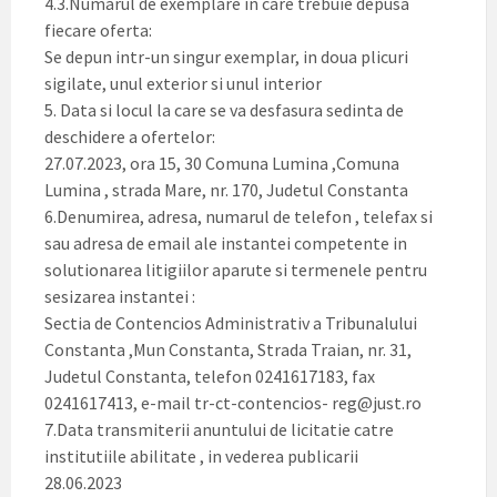
4.3.Numarul de exemplare in care trebuie depusa
fiecare oferta:
Se depun intr-un singur exemplar, in doua plicuri
sigilate, unul exterior si unul interior
5. Data si locul la care se va desfasura sedinta de
deschidere a ofertelor:
27.07.2023, ora 15, 30 Comuna Lumina ,Comuna
Lumina , strada Mare, nr. 170, Judetul Constanta
6.Denumirea, adresa, numarul de telefon , telefax si
sau adresa de email ale instantei competente in
solutionarea litigiilor aparute si termenele pentru
sesizarea instantei :
Sectia de Contencios Administrativ a Tribunalului
Constanta ,Mun Constanta, Strada Traian, nr. 31,
Judetul Constanta, telefon 0241617183, fax
0241617413, e-mail tr-ct-contencios- reg@just.ro
7.Data transmiterii anuntului de licitatie catre
institutiile abilitate , in vederea publicarii
28.06.2023